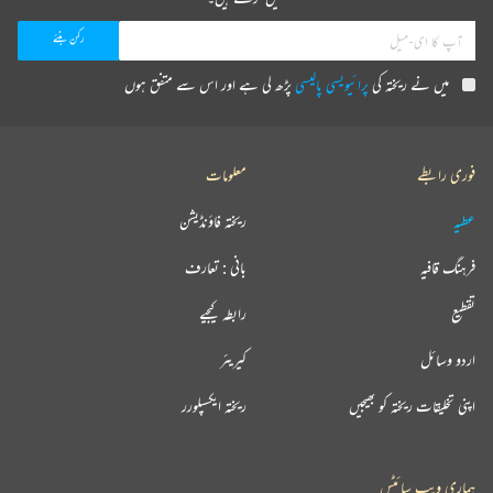
میں نے ریختہ کی
پرائیویسی پالیسی
پڑھ لی ہے اور اس سے متفق ہوں
فوری رابطے
معلومات
عطیہ
ریختہ فاؤنڈیشن
فرہنگ قافیہ
بانی : تعارف
تقطیع
رابطہ کیجیے
اردو وسائل
کیریئر
اپنی تخلیقات ریختہ کو بھیجیں
ریختہ ایکسپلورر
ہماری ویب سائٹس