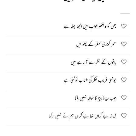
جس کو دیکھو خواب میں الجھا بیٹھا ہے
عمر گزری سفر کے پہلو میں
باتوں کے نگر سے آ رہے ہیں
یونہی فریب نظر کی طناب ٹوٹتی ہے
جب دیدۂ بینا کا حوالہ نہیں ملتا
زمانہ بے کراں تھا بے کراں ہم نے نہیں رکھا