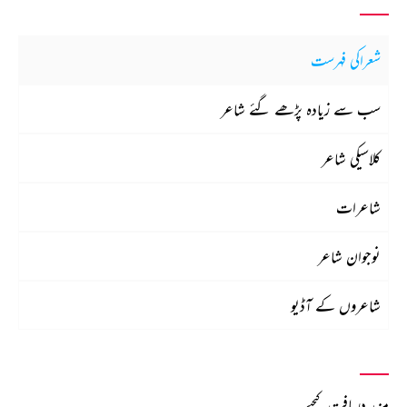
شعراکی فہرست
سب سے زیادہ پڑھے گئے شاعر
کلاسیکی شاعر
شاعرات
نوجوان شاعر
شاعروں کے آڈیو
مزید دریافت کیجیے