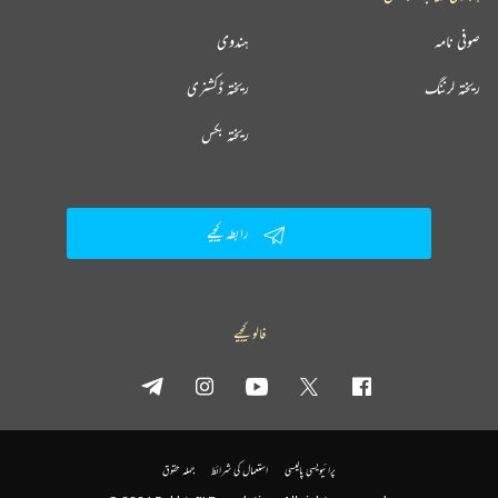
صوفی نامہ
ہندوی
ریختہ لرننگ
ریختہ ڈکشنری
ریختہ بکس
رابطہ کیجیے
فالو کیجیے
پرائیویسی پالیسی
استعمال کی شرائط
جملہ حقوق