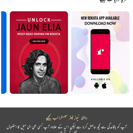
ریختہ نیوز لیٹر سبسکرائب کیجیے
آپ کو باقاعدگی سے کچھ حاصل کرنا ہے لیکن اس کے علاوہ آپ کسی بھی ای میل کا استعمال
نہیں کرتے ہیں۔