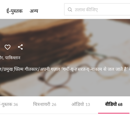
ई-पुस्तक
अन्य
ौर
,
पाकिस्तान
िल/प्रमुख फि़ल्म गीतकार/अपनी गज़ल ‘गर्मी-ए-हसरत-ए-नाकाम से जल जाते है’ के
-पुस्तक
चित्र शायरी
ऑडियो
वीडियो
36
26
13
68