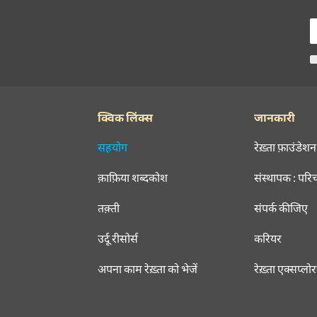
क्विक लिंक्स
जानकारी
सहयोग
रेख़्ता फ़ाउंडेशन
क़ाफ़िया शब्दकोश
संस्थापक : परि
तक़्ती
संपर्क कीजिए
उर्दू रीसोर्स
करियर
अपना काम रेख़्ता को भेजें
रेख़्ता एक्सप्लो