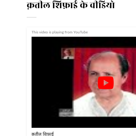
क़तील शिफ़ाई के वीडियो
This video is playing from YouTube
क़तील शिफ़ाई