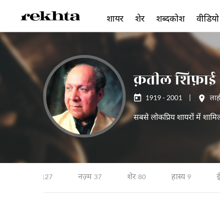
शायर
शेर
शब्दकोश
वीडियो
क़तील शिफ़ाई
1919 - 2001
|
लाह
सबसे लोकप्रिय शायरों में शाम
ग़ज़ल
नज़्म
शेर
हास्य
ई
127
37
80
9