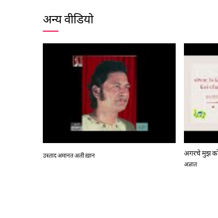
अन्य वीडियो
अगरचे मुझ को
उस्ताद अमानत अली ख़ान
अज्ञात