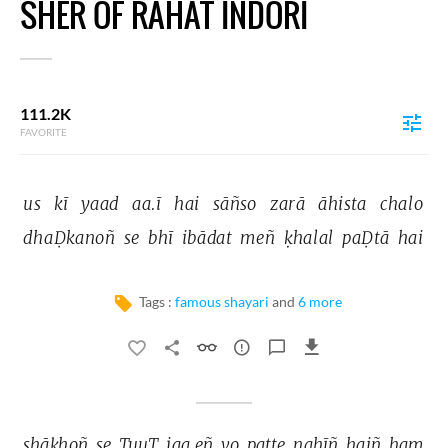
SHER OF RAHAT INDORI
111.2K
FAVORITE
us 
kī 
yaad 
aa.ī 
hai 
sāñso 
zarā 
āhista 
chalo 
dhaḌkanoñ 
se 
bhī 
ibādat 
meñ 
ḳhalal 
paḌtā 
hai 
Tags :
famous shayari
and
6 more
shāḳhoñ 
se 
TuuT 
jaa.eñ 
vo 
patte 
nahīñ 
haiñ 
ham 