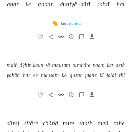
ghar 
ke 
andar 
duniyā-dārī 
rahtī 
hai 
Tag :
duniya
maiñ 
āḳhir 
kaun 
sā 
mausam 
tumhāre 
naam 
kar 
detā 
yahāñ 
har 
ek 
mausam 
ko 
guzar 
jaane 
kī 
jaldī 
thī 
sūraj 
sitāre 
chāñd 
mire 
saath 
meñ 
rahe 