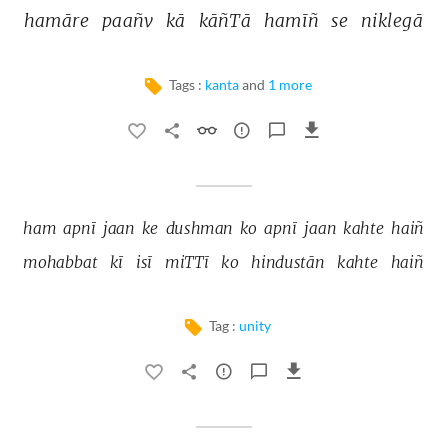
hamāre 
paañv 
kā 
kāñTā 
hamīñ 
se 
niklegā 
Tags :
kanta
and
1 more
ham 
apnī 
jaan 
ke 
dushman 
ko 
apnī 
jaan 
kahte 
haiñ 
mohabbat 
kī 
isī 
miTTī 
ko 
hindustān 
kahte 
haiñ 
Tag :
unity