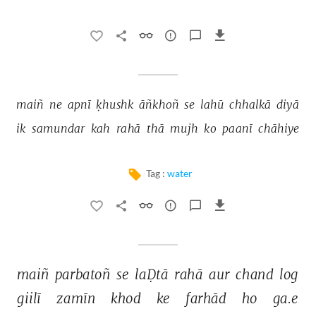
maiñ 
ne 
apnī 
ḳhushk 
āñkhoñ 
se 
lahū 
chhalkā 
diyā 
ik 
samundar 
kah 
rahā 
thā 
mujh 
ko 
paanī 
chāhiye 
Tag :
water
maiñ 
parbatoñ 
se 
laḌtā 
rahā 
aur 
chand 
log 
giilī 
zamīn 
khod 
ke 
farhād 
ho 
ga.e 