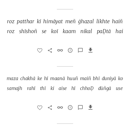
roz 
patthar 
kī 
himāyat 
meñ 
ġhazal 
likhte 
haiñ 
roz 
shīshoñ 
se 
koī 
kaam 
nikal 
paḌtā 
hai 
maza 
chakhā 
ke 
hī 
maanā 
huuñ 
maiñ 
bhī 
duniyā 
ko 
samajh 
rahī 
thī 
ki 
aise 
hī 
chhoḌ 
dūñgā 
use 