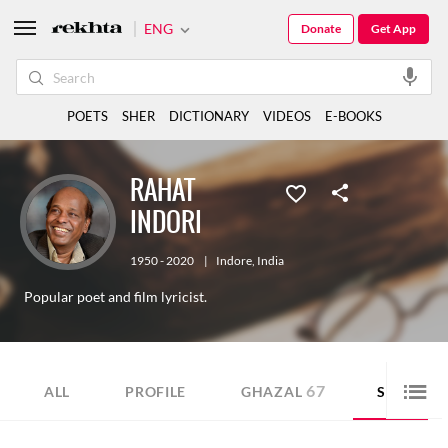
ENG
Donate
Get App
POETS
SHER
DICTIONARY
VIDEOS
E-BOOKS
RAHAT
INDORI
1950 - 2020
|
Indore
,
India
Popular poet and film lyricist.
67
46
ALL
PROFILE
GHAZAL
SHER