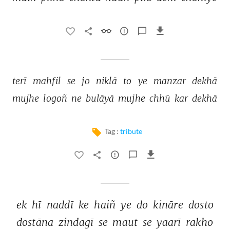
terī 
mahfil 
se 
jo 
niklā 
to 
ye 
manzar 
dekhā 
mujhe 
logoñ 
ne 
bulāyā 
mujhe 
chhū 
kar 
dekhā 
Tag :
tribute
ek 
hī 
naddī 
ke 
haiñ 
ye 
do 
kināre 
dosto 
dostāna 
zindagī 
se 
maut 
se 
yaarī 
rakho 