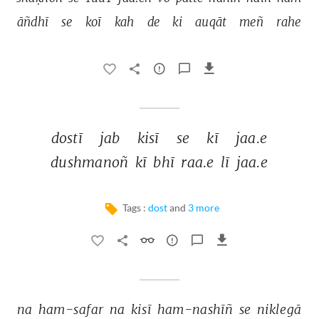
āñdhī 
se 
koī 
kah 
de 
ki 
auqāt 
meñ 
rahe 
dostī 
jab 
kisī 
se 
kī 
jaa.e 
dushmanoñ 
kī 
bhī 
raa.e 
lī 
jaa.e 
Tags :
dost
and
3 more
na 
ham-safar 
na 
kisī 
ham-nashīñ 
se 
niklegā 