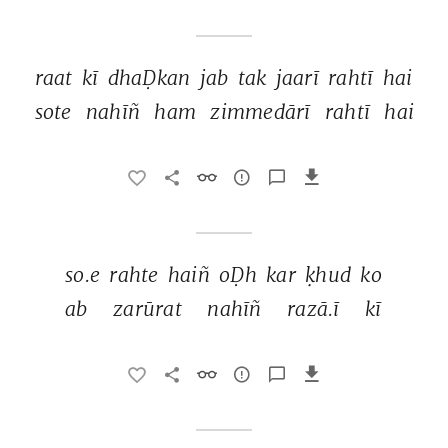
raat 
kī 
dhaḌkan 
jab 
tak 
jaarī 
rahtī 
hai 
sote 
nahīñ 
ham 
zimmedārī 
rahtī 
hai 
so.e 
rahte 
haiñ 
oḌh 
kar 
ḳhud 
ko 
ab 
zarūrat 
nahīñ 
razā.ī 
kī 