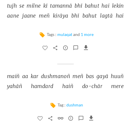
tujh 
se 
milne 
kī 
tamannā 
bhī 
bahut 
hai 
lekin 
aane 
jaane 
meñ 
kirāya 
bhī 
bahut 
lagtā 
hai 
Tags :
mulaqat
and
1 more
maiñ 
aa 
kar 
dushmanoñ 
meñ 
bas 
gayā 
huuñ 
yahāñ 
hamdard 
haiñ 
do-chār 
mere 
Tag :
dushman