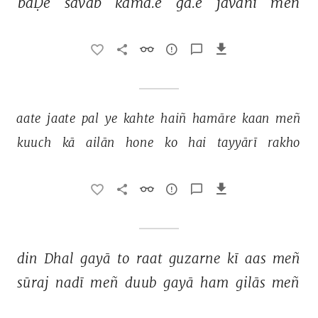
baḌe 
savāb 
kamā.e 
ga.e 
javānī 
meñ 
aate 
jaate 
pal 
ye 
kahte 
haiñ 
hamāre 
kaan 
meñ 
kuuch 
kā 
ailān 
hone 
ko 
hai 
tayyārī 
rakho 
din 
Dhal 
gayā 
to 
raat 
guzarne 
kī 
aas 
meñ 
sūraj 
nadī 
meñ 
duub 
gayā 
ham 
gilās 
meñ 