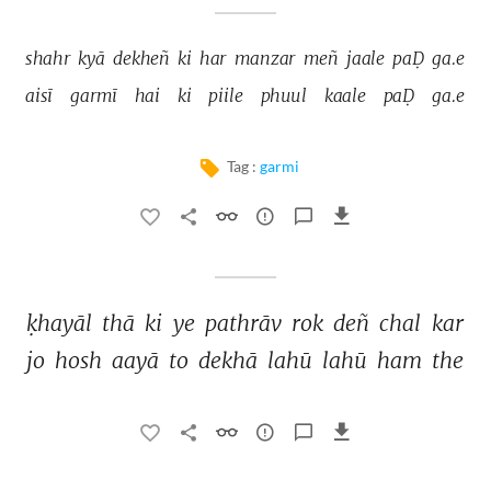
shahr 
kyā 
dekheñ 
ki 
har 
manzar 
meñ 
jaale 
paḌ 
ga.e 
aisī 
garmī 
hai 
ki 
piile 
phuul 
kaale 
paḌ 
ga.e 
Tag :
garmi
ḳhayāl 
thā 
ki 
ye 
pathrāv 
rok 
deñ 
chal 
kar 
jo 
hosh 
aayā 
to 
dekhā 
lahū 
lahū 
ham 
the 