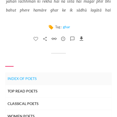
yahāñ 
lachhman 
kī 
rekhā 
hai 
na 
siitā 
hai 
magar 
phir 
bhī 
bahut 
phere 
hamāre 
ghar 
ke 
ik 
sādhū 
lagātā 
hai 
Tag :
ghar
INDEX OF POETS
TOP READ POETS
CLASSICAL POETS
WOMEN POETS