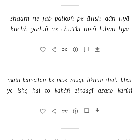
shaam 
ne 
jab 
palkoñ 
pe 
ātish-dān 
liyā 
kuchh 
yādoñ 
ne 
chuTkī 
meñ 
lobān 
liyā 
maiñ 
karvaToñ 
ke 
na.e 
zā.iqe 
likhūñ 
shab-bhar 
ye 
ishq 
hai 
to 
kahāñ 
zindagī 
azaab 
karūñ 