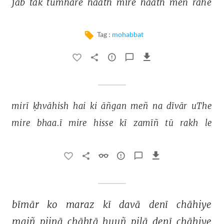
jab 
tak 
tumhāre 
haath 
mire 
haath 
meñ 
rahe 
Tag :
mohabbat
mirī 
ḳhvāhish 
hai 
ki 
āñgan 
meñ 
na 
dīvār 
uThe 
mire 
bhaa.ī 
mire 
hisse 
kī 
zamīñ 
tū 
rakh 
le 
bīmār 
ko 
maraz 
kī 
davā 
denī 
chāhiye 
maiñ 
piinā 
chāhtā 
huuñ 
pilā 
denī 
chāhiye 