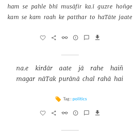
ham 
se 
pahle 
bhī 
musāfir 
ka.ī 
guzre 
hoñge 
kam 
se 
kam 
raah 
ke 
patthar 
to 
haTāte 
jaate 
na.e 
kirdār 
aate 
jā 
rahe 
haiñ 
magar 
nāTak 
purānā 
chal 
rahā 
hai 
Tag :
politics