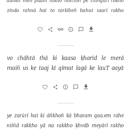
aañkh 
meñ 
paanī 
rakho 
hoñToñ 
pe 
chiñgārī 
rakho 
zinda 
rahnā 
hai 
to 
tarkībeñ 
bahut 
saarī 
rakho 
vo 
chāhtā 
thā 
ki 
kaasa 
ḳharīd 
le 
merā 
maiñ 
us 
ke 
taaj 
kī 
qīmat 
lagā 
ke 
lauT 
aayā 
ye 
zarūrī 
hai 
ki 
āñkhoñ 
kā 
bharam 
qaa.em 
rahe 
niiñd 
rakkho 
yā 
na 
rakkho 
ḳhvāb 
meyārī 
rakho 