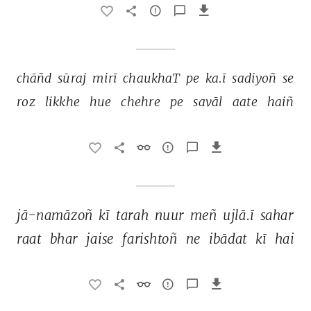
chāñd 
sūraj 
mirī 
chaukhaT 
pe 
ka.ī 
sadiyoñ 
se 
roz 
likkhe 
hue 
chehre 
pe 
savāl 
aate 
haiñ 
jā-namāzoñ 
kī 
tarah 
nuur 
meñ 
ujlā.ī 
sahar 
raat 
bhar 
jaise 
farishtoñ 
ne 
ibādat 
kī 
hai 