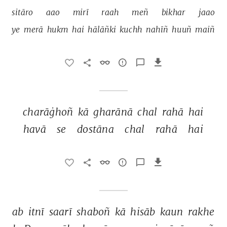
sitāro 
aao 
mirī 
raah 
meñ 
bikhar 
jaao 
ye 
merā 
hukm 
hai 
hālāñki 
kuchh 
nahīñ 
huuñ 
maiñ 
charāġhoñ 
kā 
gharānā 
chal 
rahā 
hai 
havā 
se 
dostāna 
chal 
rahā 
hai 
ab 
itnī 
saarī 
shaboñ 
kā 
hisāb 
kaun 
rakhe 