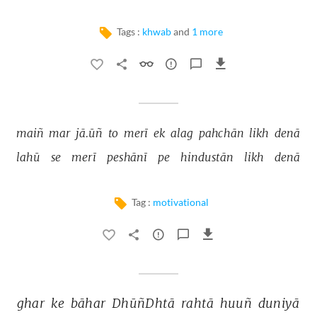
Tags :
khwab
and
1 more
maiñ 
mar 
jā.ūñ 
to 
merī 
ek 
alag 
pahchān 
likh 
denā 
lahū 
se 
merī 
peshānī 
pe 
hindustān 
likh 
denā 
Tag :
motivational
ghar 
ke 
bāhar 
DhūñDhtā 
rahtā 
huuñ 
duniyā 