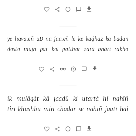
ye 
havā.eñ 
uḌ 
na 
jaa.eñ 
le 
ke 
kāġhaz 
kā 
badan 
dosto 
mujh 
par 
koī 
patthar 
zarā 
bhārī 
rakho 
ik 
mulāqāt 
kā 
jaadū 
ki 
utartā 
hī 
nahīñ 
tirī 
ḳhushbū 
mirī 
chādar 
se 
nahīñ 
jaatī 
hai 