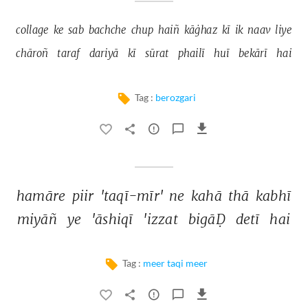
collage 
ke 
sab 
bachche 
chup 
haiñ 
kāġhaz 
kī 
ik 
naav 
liye 
chāroñ 
taraf 
dariyā 
kī 
sūrat 
phailī 
huī 
bekārī 
hai 
Tag :
berozgari
hamāre 
piir 
'taqī-mīr' 
ne 
kahā 
thā 
kabhī 
miyāñ 
ye 
'āshiqī 
'izzat 
bigāḌ 
detī 
hai 
Tag :
meer taqi meer