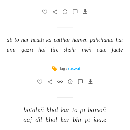
ab 
to 
har 
haath 
kā 
patthar 
hameñ 
pahchāntā 
hai 
umr 
guzrī 
hai 
tire 
shahr 
meñ 
aate 
jaate 
Tag :
ruswai
botaleñ 
khol 
kar 
to 
pī 
barsoñ 
aaj 
dil 
khol 
kar 
bhī 
pī 
jaa.e 