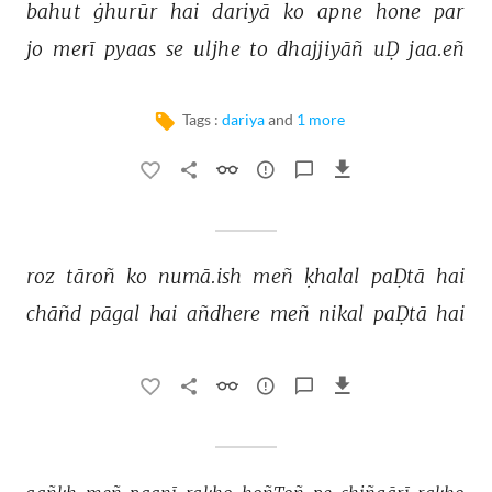
bahut 
ġhurūr 
hai 
dariyā 
ko 
apne 
hone 
par 
jo 
merī 
pyaas 
se 
uljhe 
to 
dhajjiyāñ 
uḌ 
jaa.eñ 
Tags :
dariya
and
1 more
roz 
tāroñ 
ko 
numā.ish 
meñ 
ḳhalal 
paḌtā 
hai 
chāñd 
pāgal 
hai 
añdhere 
meñ 
nikal 
paḌtā 
hai 