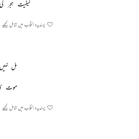
کیفیت 
ہجر 
کی
پسندیدہ انتخاب میں شامل کیجیے
مل 
نہیں
موت 
ک
پسندیدہ انتخاب میں شامل کیجیے