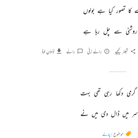
 
کا 
تصور 
کیا 
ہے 
بولوں 
روشنی 
سے 
چل 
رہا 
ہے 
شیئر کیجیے
رائے زنی
رائے
ڈاؤن لوڈ
گرمی 
دکھا 
رہی 
تھی 
بہت 
سر 
میں 
ڈال 
دی 
میں 
نے 
موضوع :
چائے