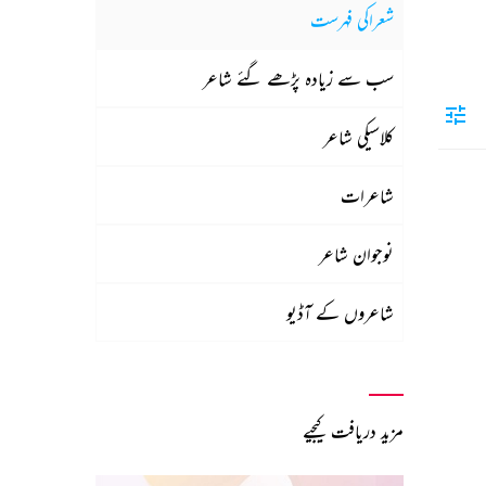
شعراکی فہرست
سب سے زیادہ پڑھے گئے شاعر
کلاسیکی شاعر
شاعرات
نوجوان شاعر
شاعروں کے آڈیو
مزید دریافت کیجیے