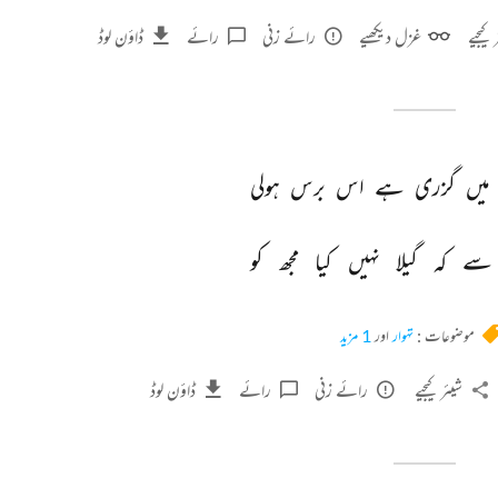
 کیجیے
غزل دیکھیے
رائے زنی
رائے
ڈاؤن لوڈ
میں 
گزری 
ہے 
اس 
برس 
ہولی 
سے 
کہ 
گیلا 
نہیں 
کیا 
مجھ 
کو 
موضوعات :
تہوار
اور
1 مزید
شیئر کیجیے
رائے زنی
رائے
ڈاؤن لوڈ