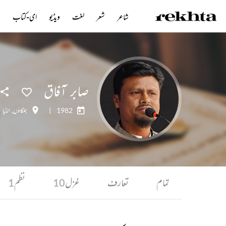
شاعر
شعر
لغت
ویڈیو
ای-کتاب
ن
صابر آفاق
1982
|
جلگاؤں
,
انڈیا
تمام
تعارف
غزل
نظم
1
10