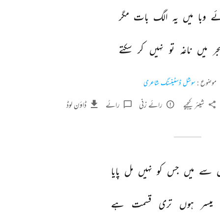
ے 
وبا 
میں 
یہ 
الگ 
بات 
مگر 
جر 
میں 
ناغہ 
تو 
نہیں 
کر 
سکتے 
موضوع :
سوشل ڈسٹینسنگ شاعری
شیئر کیجیے
رائے زنی
رائے
ڈاؤن لوڈ
 
سے 
میں 
جس 
کو 
نہیں 
مل 
پایا 
میسر 
ہوں 
تری 
قسمت 
ہے 