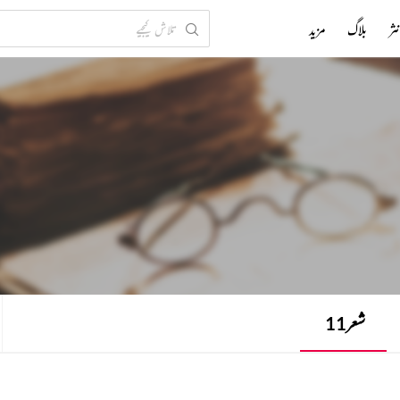
ثر
بلاگ
مزید
شعر
11