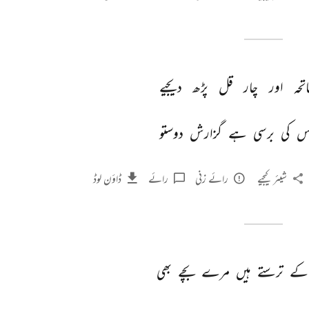
تحہ 
اور 
چار 
قل 
پڑھ 
دیجیے 
س 
کی 
برسی 
ہے 
گزارش 
دوستو 
شیئر کیجیے
رائے زنی
رائے
ڈاؤن لوڈ
کے 
ترستے 
ہیں 
مرے 
بچے 
بھی 