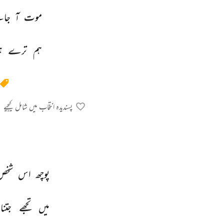
موت 
آ 
جائ
ہم 
ترے 
ہ
پسندیدہ انتخاب میں شامل کیجیے
پوچھ 
اس 
شخص
میں 
تجھے 
جتنا 