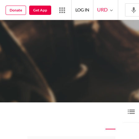
URD
LOG IN
Donate
Get App