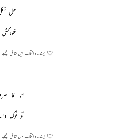
حل 
نکل
خودکشی 
پسندیدہ انتخاب میں شامل کیجیے
انا 
کا 
صرف
تو 
نوک 
وال
پسندیدہ انتخاب میں شامل کیجیے