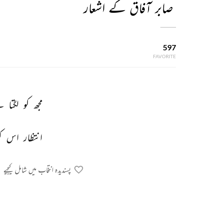
صابر آفاق کے اشعار
597
FAVORITE
مجھ 
کو 
لگتا 
ہ
انتظار 
اس 
ک
پسندیدہ انتخاب میں شامل کیجیے