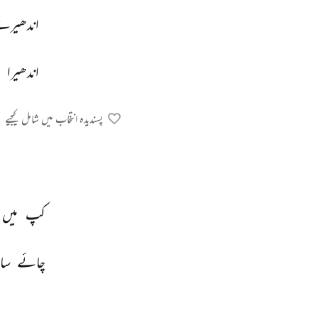
اندھیرے
اندھیرا 
پسندیدہ انتخاب میں شامل کیجیے
کپ 
میں 
چائے 
سا