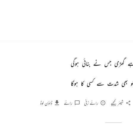
ے 
گھڑی 
جس 
نے 
بنائی 
ہوگی 
و 
بھی 
شدت 
سے 
کسی 
کا 
ہوگا 
شیئر کیجیے
رائے زنی
رائے
ڈاؤن لوڈ