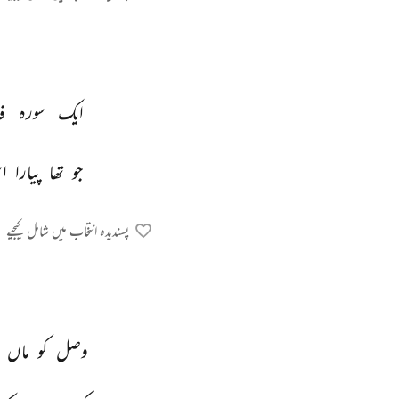
ایک 
سورہ 
فا
جو 
تھا 
پیارا 
ا
پسندیدہ انتخاب میں شامل کیجیے
وصل 
کو 
ماں 