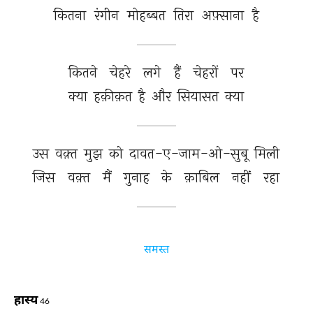
कितना 
रंगीन 
मोहब्बत 
तिरा 
अफ़्साना 
है 
कितने 
चेहरे 
लगे 
हैं 
चेहरों 
पर 
क्या 
हक़ीक़त 
है 
और 
सियासत 
क्या 
उस 
वक़्त 
मुझ 
को 
दावत-ए-जाम-ओ-सुबू 
मिली 
जिस 
वक़्त 
मैं 
गुनाह 
के 
क़ाबिल 
नहीं 
रहा 
समस्त
हास्य
46