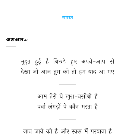
समस्त
अशआर
46
मुद्दत 
हुई 
है 
बिछड़े 
हुए 
अपने-आप 
से 
देखा 
जो 
आज 
तुम 
को 
तो 
हम 
याद 
आ 
गए 
आम 
तेरी 
ये 
ख़ुश-नसीबी 
है 
वर्ना 
लंगड़ों 
पे 
कौन 
मरता 
है 
जान 
जाने 
को 
है 
और 
रक़्स 
में 
परवाना 
है 