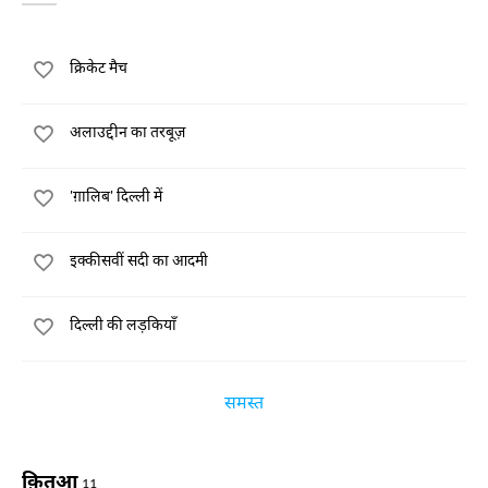
क्रिकेट मैच
अलाउद्दीन का तरबूज़
'ग़ालिब' दिल्ली में
इक्कीसवीं सदी का आदमी
दिल्ली की लड़कियाँ
समस्त
क़ितआ
11