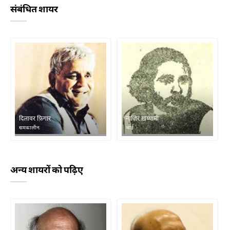
संबंधित शायर
दिलावर फ़िगार
नाज़िर ख़य्यामी
समकालीन
भाई
अन्य शायरों को पढ़िए