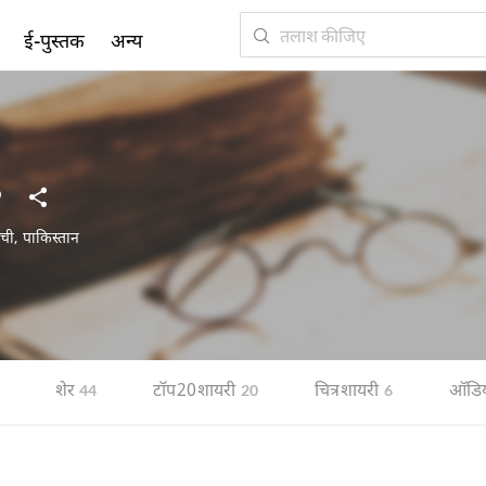
ई-पुस्तक
अन्य
ची
,
पाकिस्तान
शेर
टॉप 20 शायरी
चित्र शायरी
ऑडि
44
20
6