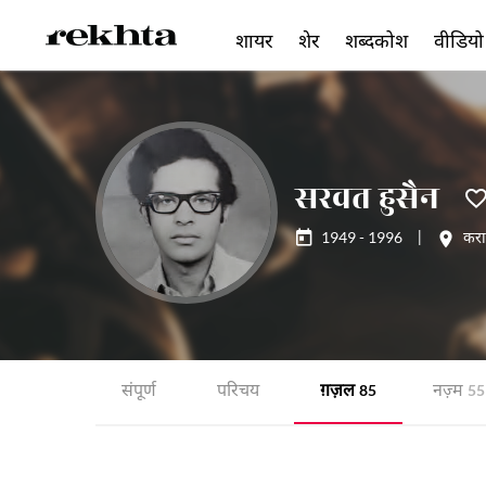
शायर
शेर
शब्दकोश
वीडियो
सरवत हुसैन
1949 - 1996
|
करा
संपूर्ण
परिचय
ग़ज़ल
नज़्म
85
55