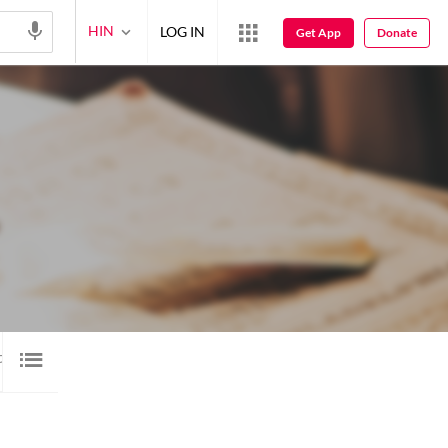
HIN
LOG IN
Get App
Donate
यो
वीडियो
12
1