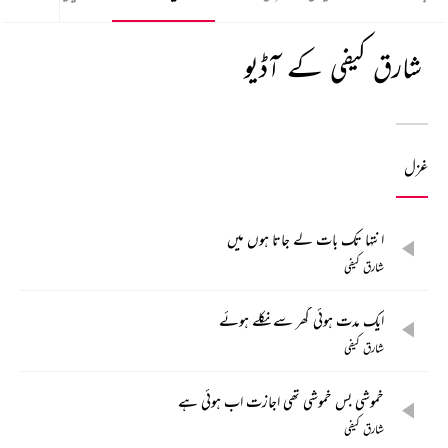
شارق کیفی کے آڈیو
غزل
انتہا تک بات لے جاتا ہوں میں
شارق کیفی
ایک مدت ہوئی گھر سے نکلے ہوئے
شارق کیفی
خموشی بس خموشی تھی اجازت اب ہوئی ہے
شارق کیفی