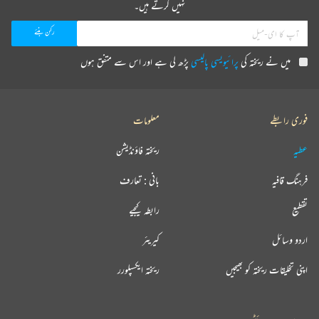
نہیں کرتے ہیں۔
میں نے ریختہ کی
پرائیویسی پالیسی
پڑھ لی ہے اور اس سے متفق ہوں
فوری رابطے
معلومات
عطیہ
ریختہ فاؤنڈیشن
فرہنگ قافیہ
بانی : تعارف
تقطیع
رابطہ کیجیے
اردو وسائل
کیریئر
اپنی تخلیقات ریختہ کو بھیجیں
ریختہ ایکسپلورر