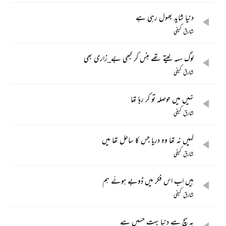
دنیا شاید بھول رہی ہے
شارق کیفی
لوگ سہہ لیتے تھے ہنس کر کبھی بے_زاری بھی
شارق کیفی
نہیں میں حوصلہ تو کر رہا تھا
شارق کیفی
کہیں نہ تھا وہ دریا جس کا ساحل تھا میں
شارق کیفی
ہیں اب اس فکر میں ڈوبے ہوئے ہم
شارق کیفی
یہ سچ ہے دنیا بہت حسیں ہے