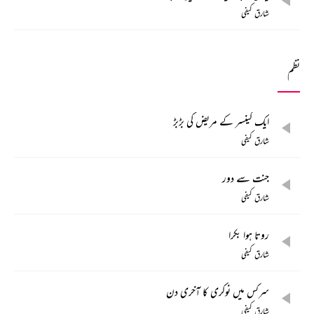
شارق کیفی
نظم
ایک کینسر کے مریض کی بڑبڑ
شارق کیفی
جنت سے دور
شارق کیفی
روتا ہوا بکرا
شارق کیفی
سرکس میں نوکری کا آخری دن
شارق کیفی