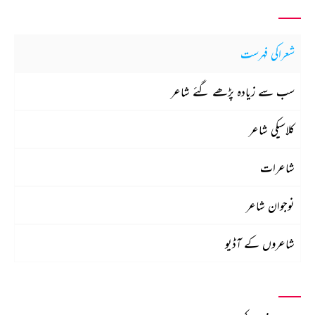
شعراکی فہرست
سب سے زیادہ پڑھے گئے شاعر
کلاسیکی شاعر
شاعرات
نوجوان شاعر
شاعروں کے آڈیو