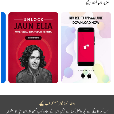
مزید دریافت کیجیے
ریختہ نیوز لیٹر سبسکرائب کیجیے
آپ کو باقاعدگی سے کچھ حاصل کرنا ہے لیکن اس کے علاوہ آپ کسی بھی ای میل کا استعمال