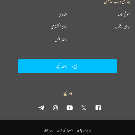
ہماری ویب سائٹس
صوفی نامہ
ہندوی
ریختہ لرننگ
ریختہ ڈکشنری
ریختہ بکس
رابطہ کیجیے
فالو کیجیے
پرائیویسی پالیسی
استعمال کی شرائط
جملہ حقوق