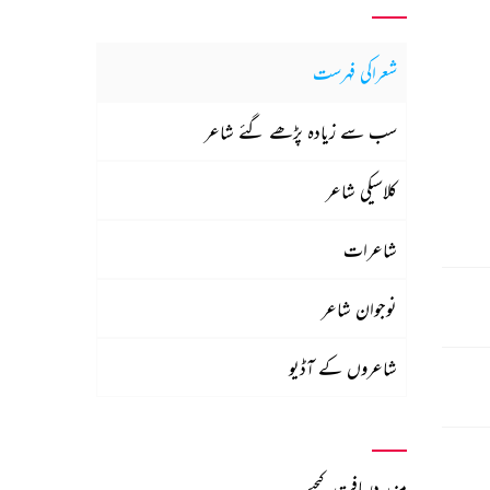
شعراکی فہرست
سب سے زیادہ پڑھے گئے شاعر
کلاسیکی شاعر
شاعرات
نوجوان شاعر
شاعروں کے آڈیو
مزید دریافت کیجیے