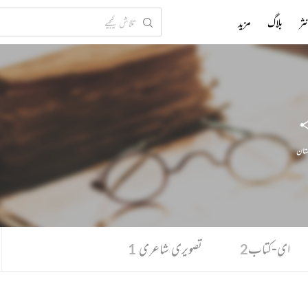
ثر
بلاگ
مزید
ستان
ای-کتاب
تصویری شاعری
1
2