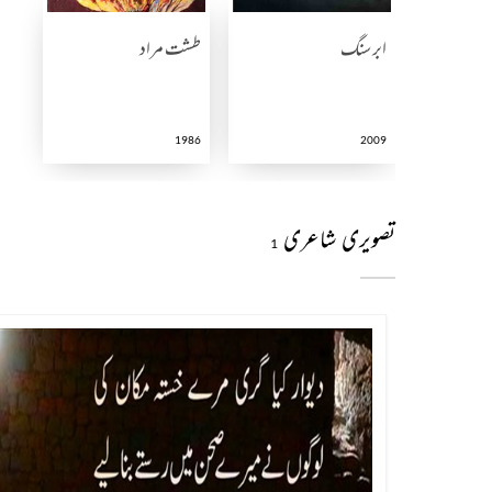
ابر سنگ
طشت مراد
1986
2009
تصویری شاعری
1