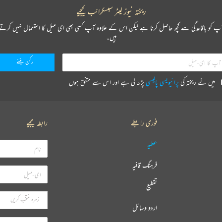
ریختہ نیوز لیٹر سبسکرائب کیجیے
پ کو باقاعدگی سے کچھ حاصل کرنا ہے لیکن اس کے علاوہ آپ کسی بھی ای میل کا استعمال نہیں کرتے
ہیں۔
میں نے ریختہ کی
پرائیویسی پالیسی
پڑھ لی ہے اور اس سے متفق ہوں
فوری رابطے
رابطہ کیجیے
عطیہ
فرہنگ قافیہ
تقطیع
اردو وسائل