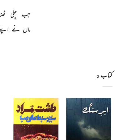
جب 
چلی 
ٹھن
ماں 
نے 
اپنے
کتاب
2