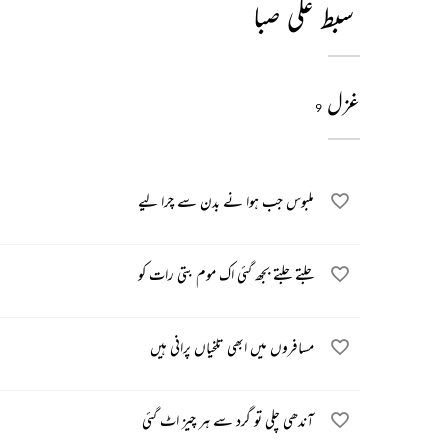
سبط علی صبا
غزل
9
ملبوس جب ہوا نے بدن سے چرا لیے
جلتے جلتے بجھ گئی اک موم بتی رات کو
مسافروں میں ابھی تلخیاں پرانی ہیں
آندھی چلی تو گرد سے ہر چیز اٹ گئی