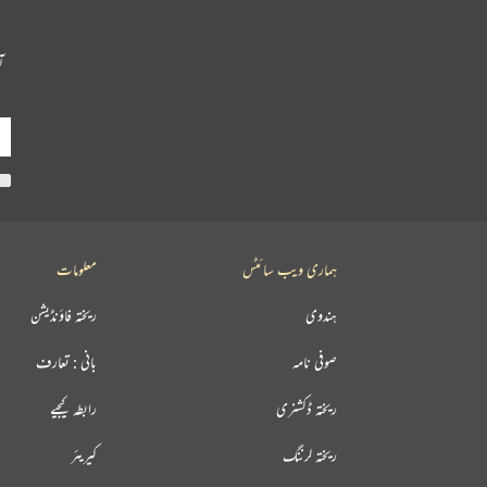
آ
ہماری ویب سائٹس
معلومات
ہندوی
ریختہ فاؤنڈیشن
صوفی نامہ
بانی : تعارف
ریختہ ڈکشنری
رابطہ کیجیے
ریختہ لرننگ
کیریئر