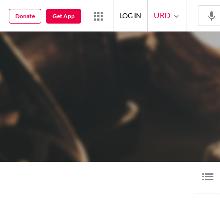
URD
LOG IN
Donate
Get App