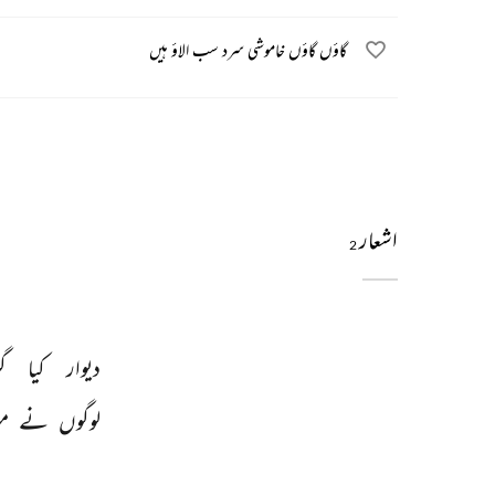
گاؤں گاؤں خاموشی سرد سب الاؤ ہیں
اشعار
2
دیوار 
کیا 
گ
لوگوں 
نے 
م