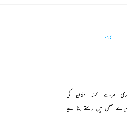
تمام
ری 
مرے 
خستہ 
مکان 
کی 
یرے 
صحن 
میں 
رستے 
بنا 
لیے 