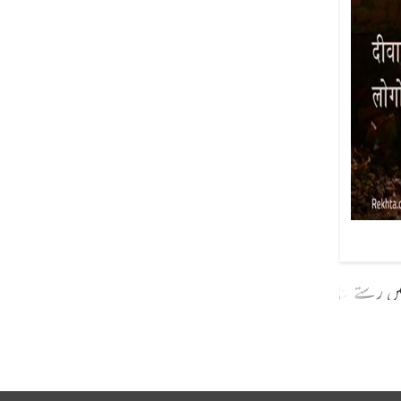
ں رستے بنا لیے