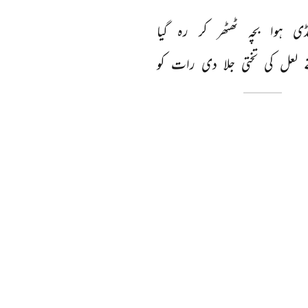
ڈی 
ہوا 
بچہ 
ٹھٹھر 
کر 
رہ 
گیا 
 
لعل 
کی 
تختی 
جلا 
دی 
رات 
کو 