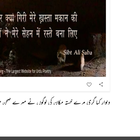
دیوار کیا گری مرے خستہ مکان کی لوگوں نے میرے صحن می