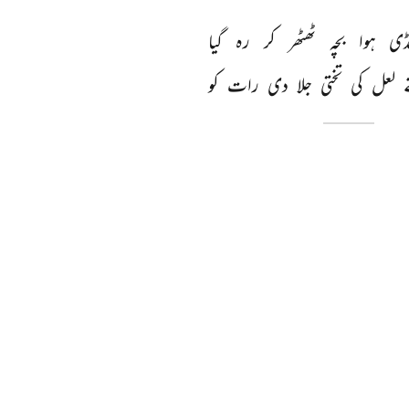
ڈی 
ہوا 
بچہ 
ٹھٹھر 
کر 
رہ 
گیا 
 
لعل 
کی 
تختی 
جلا 
دی 
رات 
کو 