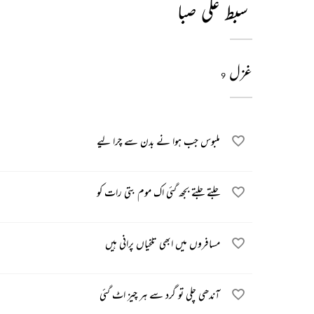
سبط علی صبا
غزل
9
ملبوس جب ہوا نے بدن سے چرا لیے
جلتے جلتے بجھ گئی اک موم بتی رات کو
مسافروں میں ابھی تلخیاں پرانی ہیں
آندھی چلی تو گرد سے ہر چیز اٹ گئی