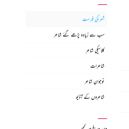
شعراکی فہرست
سب سے زیادہ پڑھے گئے شاعر
کلاسیکی شاعر
شاعرات
نوجوان شاعر
شاعروں کے آڈیو
مزید دریافت کیجیے