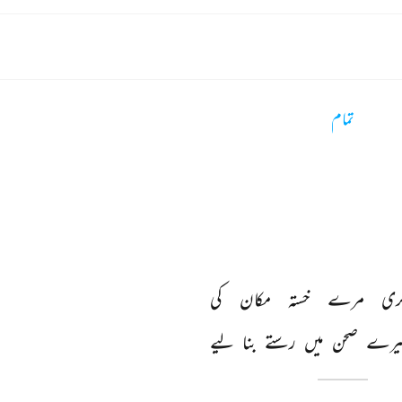
تمام
ری 
مرے 
خستہ 
مکان 
کی 
یرے 
صحن 
میں 
رستے 
بنا 
لیے 