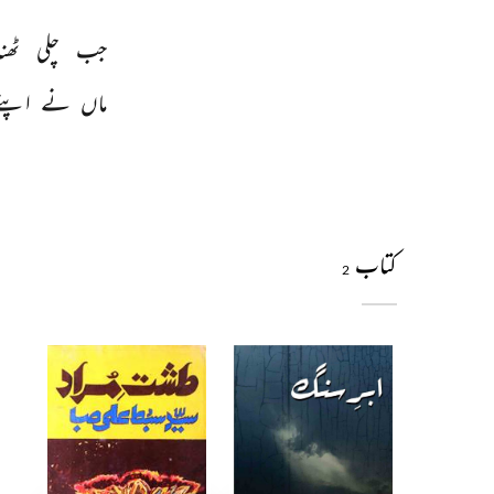
جب 
چلی 
ٹھن
ماں 
نے 
اپنے
کتاب
2