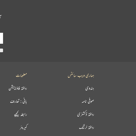
آ
ہماری ویب سائٹس
معلومات
ہندوی
ریختہ فاؤنڈیشن
صوفی نامہ
بانی : تعارف
ریختہ ڈکشنری
رابطہ کیجیے
ریختہ لرننگ
کیریئر