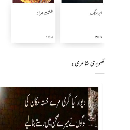
ابر سنگ
طشت مراد
1986
2009
تصویری شاعری
1