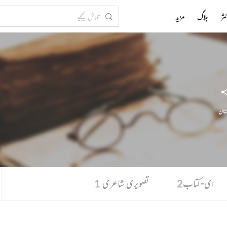
ثر
بلاگ
مزید
ستان
ای-کتاب
تصویری شاعری
1
2