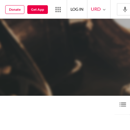
URD
LOG IN
Donate
Get App