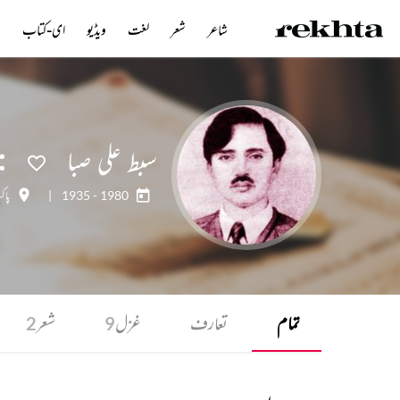
شاعر
شعر
لغت
ویڈیو
ای-کتاب
ن
سبط علی صبا
1935 - 1980
|
پاک
تمام
تعارف
غزل
شعر
2
9