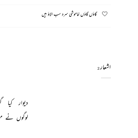
گاؤں گاؤں خاموشی سرد سب الاؤ ہیں
اشعار
2
دیوار 
کیا 
گ
لوگوں 
نے 
م