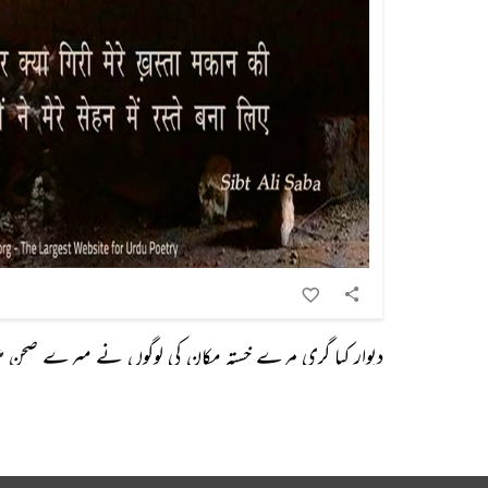
دیوار کیا گری مرے خستہ مکان کی لوگوں نے میرے صحن می