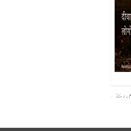
ں رستے بنا لیے