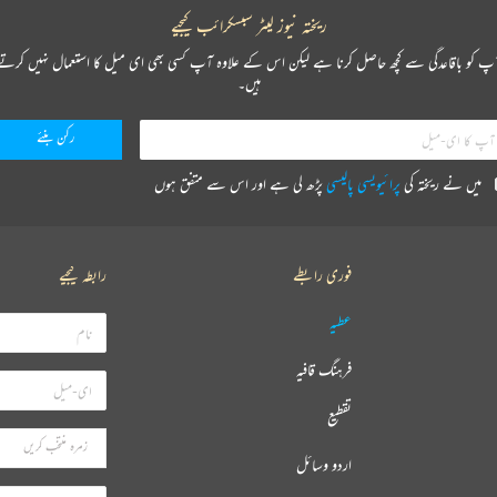
ریختہ نیوز لیٹر سبسکرائب کیجیے
پ کو باقاعدگی سے کچھ حاصل کرنا ہے لیکن اس کے علاوہ آپ کسی بھی ای میل کا استعمال نہیں کرتے
ہیں۔
میں نے ریختہ کی
پرائیویسی پالیسی
پڑھ لی ہے اور اس سے متفق ہوں
فوری رابطے
رابطہ کیجیے
عطیہ
فرہنگ قافیہ
تقطیع
اردو وسائل