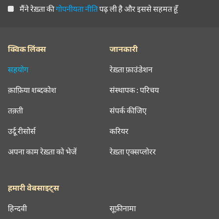
मैंने रेख़्ता की
गोपनीयता नीति
पढ़ ली है और इससे सहमत हूँ
क्विक लिंक्स
जानकारी
सहयोग
रेख़्ता फ़ाउंडेशन
क़ाफ़िया शब्दकोश
संस्थापक : परिचय
तक़्ती
संपर्क कीजिए
उर्दू रीसोर्स
करियर
अपना काम रेख़्ता को भेजें
रेख़्ता एक्सप्लोरर
हमारी वेबसाइट्स
हिन्दवी
सूफ़ीनामा