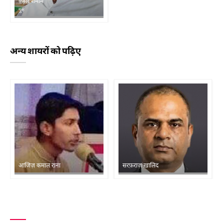
क़ैसर शमीम
गुरु
अन्य शायरों को पढ़िए
आजिज़ कमाल राना
सरफ़राज़ ख़ालिद