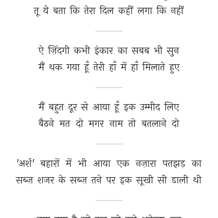
तू 
ये 
बता 
कि 
तेरा 
दिल 
कहीं 
लगा 
कि 
नहीं 
ऐ 
ज़िंदगी 
कभी 
इंकार 
का 
सबब 
भी 
सुन 
मैं 
थक 
गया 
हूँ 
तेरी 
हाँ 
में 
हाँ 
मिलाते 
हुए 
मैं 
बहुत 
दूर 
से 
आया 
हूँ 
इक 
उम्मीद 
लिए 
बैठने 
मत 
दो 
मगर 
नाम 
तो 
बतलाने 
दो 
'अर्श' 
बहारों 
में 
भी 
आया 
एक 
नज़ारा 
पतझड़ 
का 
सब्ज़ 
शजर 
के 
सब्ज़ 
तने 
पर 
इक 
सूखी 
सी 
डाली 
थी 