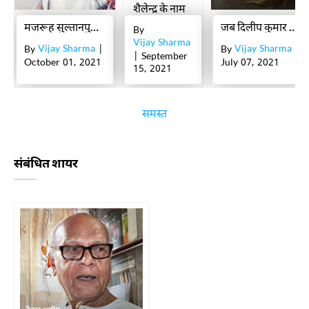
शैलेन्द्र के नाम
मजरूह सुल्तानपुरी : जिन्हें जिगर मोरादाबादी ने फ़िल्मों में लिखने के लिए राज़ी किया
जब दिलीप कुमार ने एक लफ़्ज़ में अपनी ऐक्टिंग का राज़ बताया
By
Vijay Sharma
Vijay Sharma
Vijay Sharma
By
|
By
|
| September
October 01, 2021
July 07, 2021
15, 2021
समस्त
संबंधित शायर