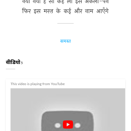
नया 
नया 
है 
सो 
कह 
लो 
इसे 
अकेला-पन 
फिर 
इस 
मरज़ 
के 
कई 
और 
नाम 
आएँगे 
समस्त
वीडियो
5
This video is playing from YouTube