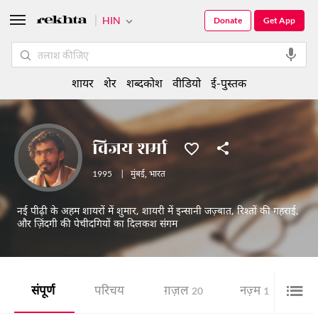
HIN
Donate
Get App
शायर
शेर
शब्दकोश
वीडियो
ई-पुस्तक
विजय शर्मा
1995
|
मुंबई
,
भारत
नई पीढ़ी के अहम शायरों में शुमार, शायरी में इन्सानी जज़्बात, रिश्तों की गहराई,
और ज़िंदगी की पेचीदगियों का दिलकश संगम
संपूर्ण
परिचय
ग़ज़ल
नज़्म
शे
20
1