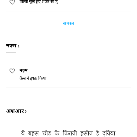
किसी सूखे हुए शजर सा हूँ
समस्त
नज़्म
1
नज़्म
क़ैस ने इश्क़ किया
अशआर
9
ये 
बहस 
छोड़ 
के 
कितनी 
हसीन 
है 
दुनिया 