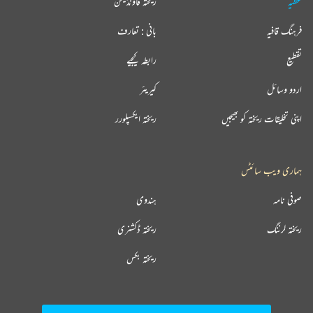
عطیہ
ریختہ فاؤنڈیشن
فرہنگ قافیہ
بانی : تعارف
تقطیع
رابطہ کیجیے
اردو وسائل
کیریئر
اپنی تخلیقات ریختہ کو بھیجیں
ریختہ ایکسپلورر
ہماری ویب سائٹس
صوفی نامہ
ہندوی
ریختہ لرننگ
ریختہ ڈکشنری
ریختہ بکس