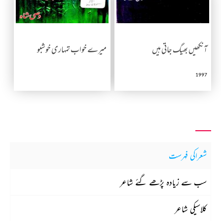
آنکھیں بھیگ جاتی ہیں
میرے خواب تمہاری خوشبو
1997
شعراکی فہرست
سب سے زیادہ پڑھے گئے شاعر
کلاسیکی شاعر