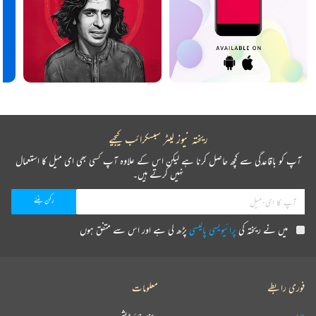
ریختہ نیوز لیٹر سبسکرائب کیجیے
آپ کو باقاعدگی سے کچھ حاصل کرنا ہے لیکن اس کے علاوہ آپ کسی بھی ای میل کا استعمال
نہیں کرتے ہیں۔
میں نے ریختہ کی
پرائیویسی پالیسی
پڑھ لی ہے اور اس سے متفق ہوں
فوری رابطے
معلومات