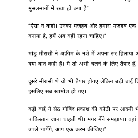
मुसलमानों 
में 
रखा 
ही 
क्या 
है” 
“ऐसा 
न 
कहो। 
उनका 
मज़हब 
और 
हमारा 
मज़हब 
एक 
बनाया 
है, 
हमें 
अब 
वहीं 
रहना 
चाहिए।” 
मांडू 
मीरासी 
ने 
अफ़ीम 
के 
नशे 
में 
अपना 
सर 
हिलाया 
क्या 
बात 
कही 
है। 
मैं 
तो 
अभी 
चलने 
के 
लिए 
तैयार 
हूँ, 
दूसरे 
मीरासी 
थे 
वो 
भी 
तैयार 
होगए 
लेकिन 
बड़ी 
बाई 
द
इसलिए 
सब 
ख़ामोश 
हो 
गए। 
बड़ी 
बाई 
ने 
सेठ 
गोबिंद 
प्रकाश 
की 
कोठी 
पर 
आदमी 
भ
पाकिस्तान 
जाना 
चाहती 
थी। 
मगर 
मैंने 
समझाया। 
वहां 
उपले 
थापेंगे, 
आप 
एक 
करम 
कीजिए।” 