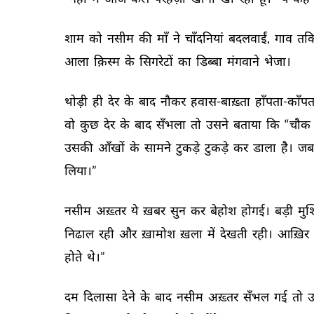
शाम 
को 
नसीम 
की 
माँ 
ने 
चाँदनियां 
बदलवाईं, 
गाव 
तकि
आला 
क़िस्म 
के 
सिगरेटों 
का 
डिब्बा 
मंगवाने 
भेजा। 
थोड़ी 
ही 
देर 
के 
बाद 
नौकर 
हवास-बाख़्ता 
हाँपता-काँपत
वो 
कुछ 
देर 
के 
बाद 
सँभला 
तो 
उसने 
बताया 
कि 
“चौक 
उसकी 
आँखों 
के 
सामने 
टुकड़े 
टुकड़े 
कर 
डाला 
है। 
जब
लिया।” 
नसीम 
अख़्तर 
ये 
ख़बर 
सुन 
कर 
बेहोश 
होगई। 
बड़ी 
मुश्
निढाल 
रही 
और 
ख़ामोश 
ख़ला 
में 
देखती 
रही। 
आख़िर 
होते 
थे।” 
दम 
दिलासा 
देने 
के 
बाद 
नसीम 
अख़्तर 
सँभल 
गई 
तो 
उ