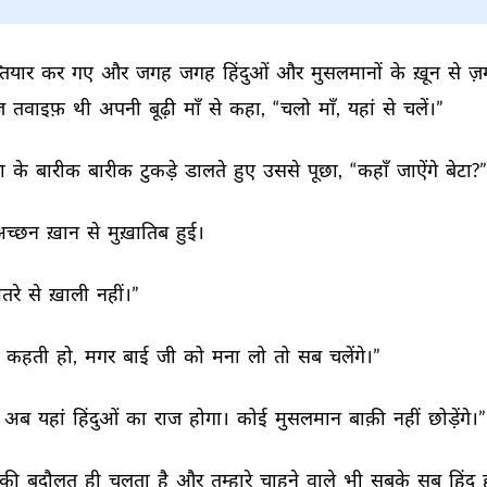
तियार 
कर 
गए 
और 
जगह 
जगह 
हिंदुओं 
और 
मुसलमानों 
के 
ख़ून 
से 
ज़म
ज़ 
तवाइफ़ 
थी 
अपनी 
बूढ़ी 
माँ 
से 
कहा, 
“चलो 
माँ, 
यहां 
से 
चलें।” 
ा 
के 
बारीक 
बारीक 
टुकड़े 
डालते 
हुए 
उससे 
पूछा, 
“कहाँ 
जाऐंगे 
बेटा?”
च्छन 
ख़ान 
से 
मुख़ातिब 
हुई। 
तरे 
से 
ख़ाली 
नहीं।” 
 
कहती 
हो, 
मगर 
बाई 
जी 
को 
मना 
लो 
तो 
सब 
चलेंगे।” 
अब 
यहां 
हिंदुओं 
का 
राज 
होगा। 
कोई 
मुसलमान 
बाक़ी 
नहीं 
छोड़ेंगे।”
की 
बदौलत 
ही 
चलता 
है 
और 
तुम्हारे 
चाहने 
वाले 
भी 
सबके 
सब 
हिंदू 