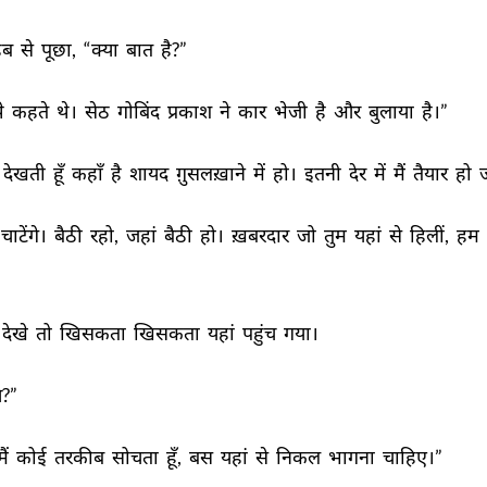
ब 
से 
पूछा, 
“क्या 
बात 
है?” 
े 
कहते 
थे। 
सेठ 
गोबिंद 
प्रकाश 
ने 
कार 
भेजी 
है 
और 
बुलाया 
है।” 
देखती 
हूँ 
कहाँ 
है 
शायद 
ग़ुसलख़ाने 
में 
हो। 
इतनी 
देर 
में 
मैं 
तैयार 
हो 
ज
चाटेंगे। 
बैठी 
रहो, 
जहां 
बैठी 
हो। 
ख़बरदार 
जो 
तुम 
यहां 
से 
हिलीं, 
हम 
देखे 
तो 
खिसकता 
खिसकता 
यहां 
पहुंच 
गया। 
?” 
मैं 
कोई 
तरकीब 
सोचता 
हूँ, 
बस 
यहां 
से 
निकल 
भागना 
चाहिए।” 