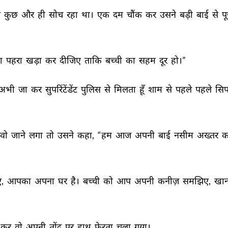
 
कुछ 
और 
ही 
सोच 
रहा 
था। 
एक 
दम 
चौंक 
कर 
उसने 
बड़ी 
बाई 
से 
पू
ा 
पहरा 
खड़ा 
कर 
दीजिए 
ताकि 
बच्ची 
का 
सहम 
दूर 
हो।” 
अभी 
जा 
कर 
सुपरिंटेंडेंट 
पुलिस 
से 
मिलता 
हूँ 
शाम 
से 
पहले 
पहले 
सिप
वो 
जाने 
लगा 
तो 
उसने 
कहा, 
“हम 
आज 
अपनी 
बाई 
नसीम 
अख्तर 
क
, 
आपका 
अपना 
घर 
है। 
बच्ची 
को 
आप 
अपनी 
कनीज़ 
समझिए, 
खान
कर 
वो 
अपनी 
तोंद 
पर 
हाथ 
फेरता 
चला 
गया। 