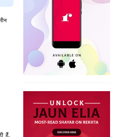
ीन 
 
 
ही 
हैं, 