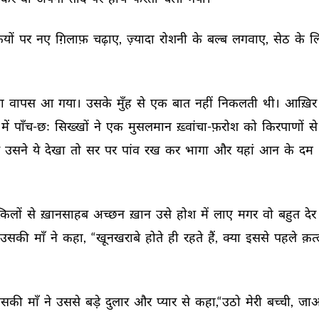
यों 
पर 
नए 
ग़िलाफ़ 
चढ़ाए, 
ज़्यादा 
रोशनी 
के 
बल्ब 
लगवाए, 
सेठ 
के 
ल
ा 
वापस 
आ 
गया। 
उसके 
मुँह 
से 
एक 
बात 
नहीं 
निकलती 
थी। 
आख़िर 
में 
पाँच-छः 
सिख्खों 
ने 
एक 
मुसलमान 
ख़्वांचा-फ़रोश 
को 
किरपाणों 
से
 
उसने 
ये 
देखा 
तो 
सर 
पर 
पांव 
रख 
कर 
भागा 
और 
यहां 
आन 
के 
दम 
किलों 
से 
ख़ानसाहब 
अच्छन 
ख़ान 
उसे 
होश 
में 
लाए 
मगर 
वो 
बहुत 
देर 
उसकी 
माँ 
ने 
कहा, 
“खूनखराबे 
होते 
ही 
रहते 
हैं, 
क्या 
इससे 
पहले 
क़त्
सकी 
माँ 
ने 
उससे 
बड़े 
दुलार 
और 
प्यार 
से 
कहा,“उठो 
मेरी 
बच्ची, 
जा