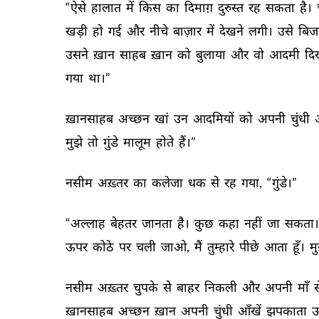
“ऐसे 
हालात 
में 
किस 
का 
दिमाग़ 
दुरुस्त 
रह 
सकता 
है। 
खड़ी 
हो 
गई 
और 
नीचे 
बाज़ार 
में 
देखने 
लगी। 
उसे 
बिज
उसने 
ख़ान 
साहब 
ख़ान 
को 
बुलाया 
और 
वो 
आदमी 
दि
गया 
था।” 
ख़ानसाहब 
अच्छन 
खां 
उन 
आदमियों 
को 
अपनी 
चुंधी 
मुझे 
तो 
गुंडे 
मालूम 
होते 
हैं।” 
नसीम 
अख़्तर 
का 
कलेजा 
धक 
से 
रह 
गया, 
“गुंडे।” 
“अल्लाह 
बेहतर 
जानता 
है। 
कुछ 
कहा 
नहीं 
जा 
सकता।
ऊपर 
कोठे 
पर 
चली 
जाओ, 
मैं 
तुम्हारे 
पीछे 
आता 
हूँ। 
मु
नसीम 
अख़्तर 
चुपके 
से 
बाहर 
निकली 
और 
अपनी 
माँ 
स
ख़ानसाहब 
अच्छन 
ख़ान 
अपनी 
चुंधी 
आँखें 
झपकाता 
ऊ