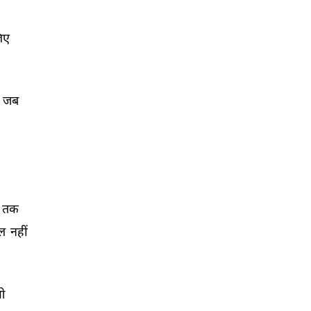
िए 
जब 
 
तक 
ल 
नहीं 
ओ 