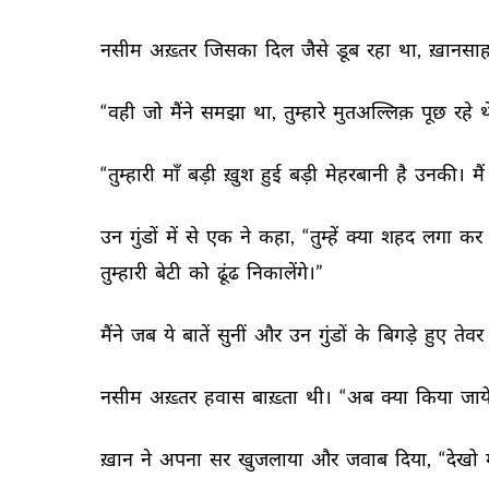
नसीम 
अख़्तर 
जिसका 
दिल 
जैसे 
डूब 
रहा 
था, 
ख़ानसाह
“वही 
जो 
मैंने 
समझा 
था, 
तुम्हारे 
मुतअल्लिक़ 
पूछ 
रहे 
थ
“तुम्हारी 
माँ 
बड़ी 
ख़ुश 
हुई 
बड़ी 
मेहरबानी 
है 
उनकी। 
मैं 
उन 
गुंडों 
में 
से 
एक 
ने 
कहा, 
“तुम्हें 
क्या 
शहद 
लगा 
कर 
तुम्हारी 
बेटी 
को 
ढूंढ 
निकालेंगे।” 
मैंने 
जब 
ये 
बातें 
सुनीं 
और 
उन 
गुंडों 
के 
बिगड़े 
हुए 
तेवर 
नसीम 
अख़्तर 
हवास 
बाख़्ता 
थी। 
“अब 
क्या 
किया 
जाये
ख़ान 
ने 
अपना 
सर 
खुजलाया 
और 
जवाब 
दिया, 
“देखो 