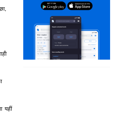
छा, 
ाही 
ा 
ा 
यहीं 