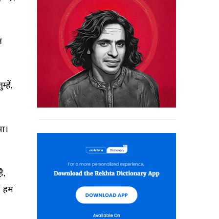
न 
ुम्हें, 
ा। 
है, 
 
हम 