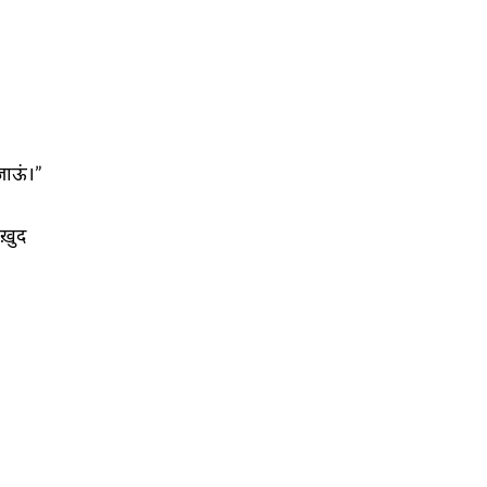
ाऊं।” 
ख़ुद 