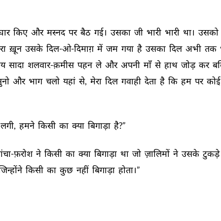
घार 
किए 
और 
मस्नद 
पर 
बैठ 
गई। 
उसका 
जी 
भारी 
भारी 
था। 
उसको 
रा 
ख़ून 
उसके 
दिल-ओ-दिमाग़ 
में 
जम 
गया 
है 
उसका 
दिल 
अभी 
तक 
य 
सादा 
शलवार-क़मीस 
पहन 
ले 
और 
अपनी 
माँ 
से 
हाथ 
जोड़ 
कर 
बल
ुनो 
और 
भाग 
चलो 
यहां 
से, 
मेरा 
दिल 
गवाही 
देता 
है 
कि 
हम 
पर 
कोई
लगी, 
हमने 
किसी 
का 
क्या 
बिगाड़ा 
है?” 
ांचा-फ़रोश 
ने 
किसी 
का 
क्या 
बिगाड़ा 
था 
जो 
ज़ालिमों 
ने 
उसके 
टुकड़े 
जिन्होंने 
किसी 
का 
कुछ 
नहीं 
बिगाड़ा 
होता।” 