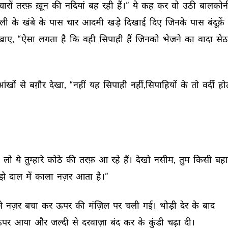
चारों 
तरफ़ 
ख़ून 
की 
नदियां 
बह 
रही 
हैं।” 
ये 
कह 
कर 
वो 
उठी 
बालकोनी
ली 
के 
खंबे 
के 
पास 
चार 
आदमी 
खड़े 
दिखाई 
दिए 
जिनके 
पास 
बंदूक़ें 
खाए, 
“ऐसा 
लगता 
है 
कि 
वही 
सिपाही 
हैं 
जिनको 
भेजने 
का 
वादा 
सेठ
आंखों 
से 
बग़ौर 
देखा, 
“नहीं 
यह 
सिपाही 
नहीं,सिपाहियों 
के 
तो 
वर्दी 
हो
 
लो 
ये 
तुम्हारे 
कोठे 
की 
तरफ़ 
आ 
रहे 
हैं। 
देखो 
नसीम, 
तुम 
किसी 
बहा
झे 
दाल 
में 
काला 
नज़र 
आता 
है।” 
े 
नज़र 
बचा 
कर 
ऊपर 
की 
मंज़िल 
पर 
चली 
गई। 
थोड़ी 
देर 
के 
बाद 
पर 
आया 
और 
जल्दी 
से 
दरवाज़ा 
बंद 
कर 
के 
कुंडी 
चढ़ा 
दी। 