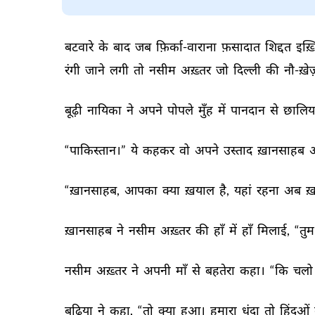
बटवारे 
के 
बाद 
जब 
फ़िर्का-वाराना 
फ़सादात 
शिद्दत 
इख़्
रंगी 
जाने 
लगी 
तो 
नसीम 
अख़्तर 
जो 
दिल्ली 
की 
नौ-ख़े
बूढ़ी 
नायिका 
ने 
अपने 
पोपले 
मुँह 
में 
पानदान 
से 
छालिय
“पाकिस्तान।” 
ये 
कहकर 
वो 
अपने 
उस्ताद 
ख़ानसाहब 
अ
“ख़ानसाहब, 
आपका 
क्या 
ख़याल 
है, 
यहां 
रहना 
अब 
ख़
ख़ानसाहब 
ने 
नसीम 
अख़्तर 
की 
हाँ 
में 
हाँ 
मिलाई, 
“तुम
नसीम 
अख़्तर 
ने 
अपनी 
माँ 
से 
बहतेरा 
कहा। 
“कि 
चलो 
बुढ़िया 
ने 
कहा, 
“तो 
क्या 
हुआ। 
हमारा 
धंदा 
तो 
हिंदुओं 