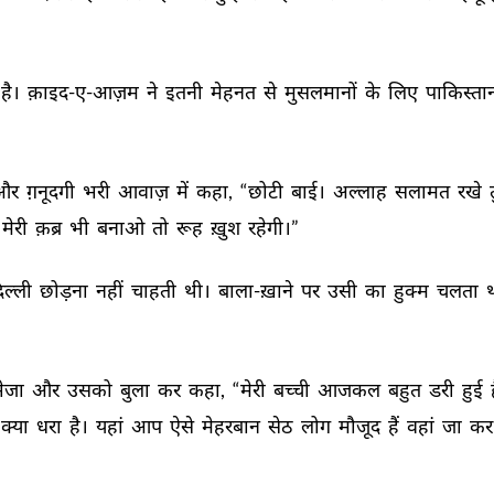
है। 
क़ाइद-ए-आज़म 
ने 
इतनी 
मेहनत 
से 
मुसलमानों 
के 
लिए 
पाकिस्ता
और 
ग़नूदगी 
भरी 
आवाज़ 
में 
कहा, 
“छोटी 
बाई। 
अल्लाह 
सलामत 
रखे 
त
मेरी 
क़ब्र 
भी 
बनाओ 
तो 
रूह 
ख़ुश 
रहेगी।” 
िल्ली 
छोड़ना 
नहीं 
चाहती 
थी। 
बाला-ख़ाने 
पर 
उसी 
का 
हुक्म 
चलता 
थ
ेजा 
और 
उसको 
बुला 
कर 
कहा, 
“मेरी 
बच्ची 
आजकल 
बहुत 
डरी 
हुई 
क्या 
धरा 
है। 
यहां 
आप 
ऐसे 
मेहरबान 
सेठ 
लोग 
मौजूद 
हैं 
वहां 
जा 
कर