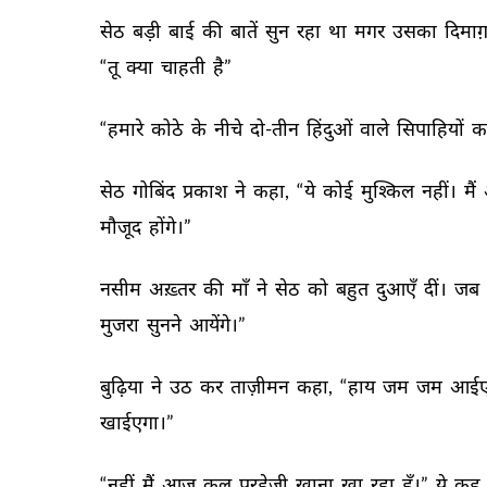
सेठ 
बड़ी 
बाई 
की 
बातें 
सुन 
रहा 
था 
मगर 
उसका 
दिमाग़
“तू 
क्या 
चाहती 
है” 
“हमारे 
कोठे 
के 
नीचे 
दो-तीन 
हिंदुओं 
वाले 
सिपाहियों 
क
सेठ 
गोबिंद 
प्रकाश 
ने 
कहा, 
“ये 
कोई 
मुश्किल 
नहीं। 
मैं 
मौजूद 
होंगे।” 
नसीम 
अख़्तर 
की 
माँ 
ने 
सेठ 
को 
बहुत 
दुआएँ 
दीं। 
जब 
मुजरा 
सुनने 
आयेंगे।” 
बुढ़िया 
ने 
उठ 
कर 
ताज़ीमन 
कहा, 
“हाय 
जम 
जम 
आईए
खाईएगा।” 
“नहीं 
मैं 
आज 
कल 
परहेज़ी 
खाना 
खा 
रहा 
हूँ।” 
ये 
कह 