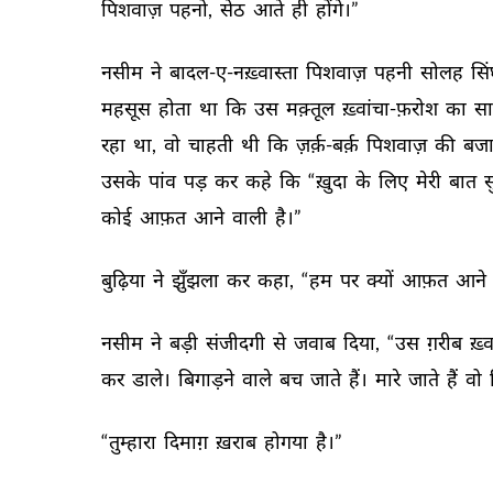
पिशवाज़ 
पहनो, 
सेठ 
आते 
ही 
होंगे।” 
नसीम 
ने 
बादल-ए-नख़्वास्ता 
पिशवाज़ 
पहनी 
सोलह 
सिं
महसूस 
होता 
था 
कि 
उस 
मक़्तूल 
ख़्वांचा-फ़रोश 
का 
सा
रहा 
था, 
वो 
चाहती 
थी 
कि 
ज़र्क़-बर्क़ 
पिशवाज़ 
की 
बजा
उसके 
पांव 
पड़ 
कर 
कहे 
कि 
“ख़ुदा 
के 
लिए 
मेरी 
बात 
स
कोई 
आफ़त 
आने 
वाली 
है।” 
बुढ़िया 
ने 
झुँझला 
कर 
कहा, 
“हम 
पर 
क्यों 
आफ़त 
आने 
नसीम 
ने 
बड़ी 
संजीदगी 
से 
जवाब 
दिया, 
“उस 
ग़रीब 
ख़्व
कर 
डाले। 
बिगाड़ने 
वाले 
बच 
जाते 
हैं। 
मारे 
जाते 
हैं 
वो 
“तुम्हारा 
दिमाग़ 
ख़राब 
होगया 
है।” 