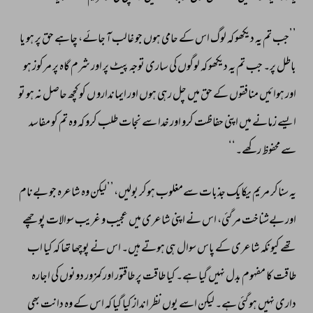
’’جب 
تم 
یہ 
دیکھو 
کہ 
لوگ 
اس 
کے 
حامی 
ہوں 
جو 
غالب 
آ 
جائے، 
چاہے 
حق 
پر 
ہو 
یا 
باطل 
پر۔ 
جب 
تم 
یہ 
دیکھو 
کہ 
لوگوں 
کی 
ساری 
توجہ 
پیٹ 
پر 
اور 
شرم 
گاہ 
پر 
مرکوز 
ہو 
اور 
ہوائیں 
منافقوں 
کے 
حق 
میں 
چل 
رہی 
ہوں 
اور 
ایماندارو 
ں 
کو 
کچھ 
حاصل 
نہ 
ہو 
تو 
ایسے 
زمانے 
میں 
اپنی 
حفاظت 
کرو 
اور 
خدا 
سے 
نجات 
طلب 
کرو 
کہ 
وہ 
تم 
کو 
مفاسد 
سے 
محفوظ 
رکھے۔‘‘ 
یہ 
سناکر 
مریم 
یکایک 
جذبات 
سےمغلوب 
ہوکر 
بولیں،’’لیکن 
وہ 
شاعرہ 
جو 
بےنام 
اور 
بےشناخت 
مر 
گئی، 
اس 
نے 
اپنی 
شاعری 
میں 
عجیب 
و 
غریب 
سوالات 
پوچھے 
تھے 
کیونکہ 
شاعری 
کے 
پاس 
سوال 
ہی 
ہوتے 
ہیں۔ 
اس 
نے 
پوچھا 
تھا 
کہ 
کیا 
اب 
طاقت 
کا 
مفہوم 
بدل 
نہیں 
گیا 
ہے۔ 
کیا 
طاقت 
پر 
طاقتور 
اور 
کمزور 
دونوں 
کی 
اجارہ 
داری 
نہیں 
ہو 
گئی 
ہے۔ 
لیکن 
اسے 
یوں 
نظر 
انداز 
کیا 
گیا 
کہ 
اس 
کے 
وہ 
دانت 
بھی 