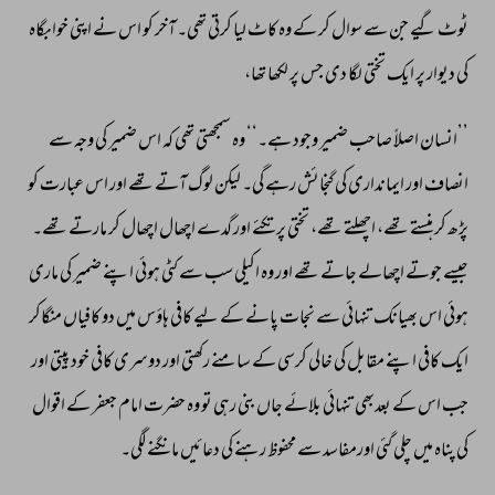
ٹوٹ 
گیے 
جن 
سے 
سوال 
کر 
کے 
وہ 
کاٹ 
لیا 
کرتی 
تھی۔ 
آخر 
کو 
اس 
نے 
اپنی 
خوابگاہ 
کی 
دیوار 
پر 
ایک 
تختی 
لگا 
دی 
جس 
پر 
لکھا 
تھا، 
’’انسان 
اصلاً 
صاحب 
ضمیر 
وجود 
ہے۔‘‘ 
وہ 
سمجھتی 
تھی 
کہ 
اس 
ضمیر 
کی 
وجہ 
سے 
انصاف 
اور 
ایمانداری 
کی 
گنجائش 
رہے 
گی۔ 
لیکن 
لوگ 
آتے 
تھے 
اور 
اس 
عبارت 
کو 
پڑھ 
کر 
ہنستے 
تھے، 
اچھلتے 
تھے، 
تختی 
پر 
تکئے 
اور 
گدے 
اچھال 
اچھال 
کر 
مارتے 
تھے۔ 
جیسے 
جوتے 
اچھالے 
جاتے 
تھے 
اور 
وہ 
اکیلی 
سب 
سے 
کٹی 
ہوئی 
اپنے 
ضمیر 
کی 
ماری 
ہوئی 
اس 
بھیانک 
تنہائی 
سے 
نجات 
پانے 
کے 
لیے 
کافی 
ہاؤس 
میں 
دو 
کافیاں 
منگاکر 
ایک 
کافی 
اپنے 
مقابل 
کی 
خالی 
کرسی 
کے 
سامنے 
رکھتی 
اور 
دوسری 
کافی 
خود 
پیتی 
اور 
جب 
اس 
کے 
بعدبھی 
تنہائی 
بلائے 
جاں 
بنی 
رہی 
تو 
وہ 
حضرت 
امام 
جعفر 
کے 
اقوال 
کی 
پناہ 
میں 
چلی 
گئی 
اورمفاسد 
سے 
محفوظ 
رہنے 
کی 
دعائیں 
مانگنے 
لگی۔ 