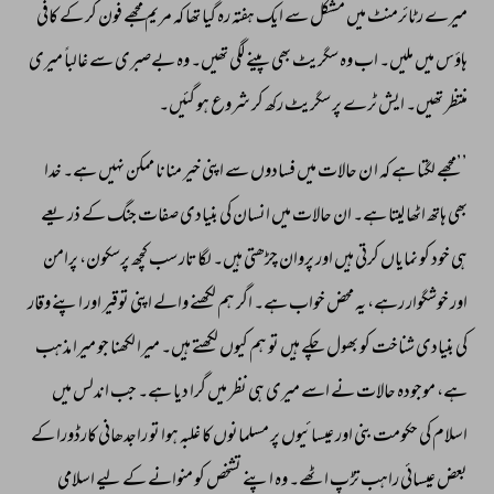
میرے 
رٹائرمنٹ 
میں 
مشکل 
سے 
ایک 
ہفتہ 
رہ 
گیا 
تھا 
کہ 
مریم 
مجھے 
فون 
کر 
کے 
کافی 
ہاؤس 
میں 
ملیں۔ 
اب 
وہ 
سگریٹ 
بھی 
پینے 
لگی 
تھیں۔ 
وہ 
بےصبری 
سے 
غالباً 
میری 
منتظر 
تھیں۔ 
ایش 
ٹرے 
پر 
سگریٹ 
رکھ 
کر 
شروع 
ہو 
گئیں۔ 
’’مجھے 
لگتا 
ہے 
کہ 
ا 
ن 
حالات 
میں 
فسادوں 
سے 
اپنی 
خیر 
منانا 
ممکن 
نہیں 
ہے۔ 
خدا 
بھی 
ہاتھ 
اٹھا 
لیتا 
ہے۔ 
ان 
حالات 
میں 
انسان 
کی 
بنیادی 
صفات 
جنگ 
کے 
ذریعے 
ہی 
خود 
کو 
نمایاں 
کرتی 
ہیں 
اور 
پروان 
چڑھتی 
ہیں۔ 
لگاتار 
سب 
کچھ 
پرسکون، 
پرامن 
اور 
خوشگوار 
رہے، 
یہ 
محض 
خواب 
ہے۔ 
اگر 
ہم 
لکھنے 
والے 
اپنی 
توقیر 
اور 
اپنے 
وقار 
کی 
بنیادی 
شناخت 
کو 
بھول 
چکے 
ہیں 
تو 
ہم 
کیوں 
لکھتے 
ہیں۔ 
میرا 
لکھنا 
جو 
میرا 
مذہب 
ہے، 
موجودہ 
حالات 
نے 
اسے 
میری 
ہی 
نظر 
میں 
گرا 
دیا 
ہے۔ 
جب 
اندلس 
میں 
اسلام 
کی 
حکومت 
بنی 
اور 
عیسائیوں 
پر 
مسلمانوں 
کا 
غلبہ 
ہوا 
تو 
راجدھانی 
کارڈورا 
کے 
بعض 
عیسائی 
راہب 
تڑپ 
اٹھے۔ 
وہ 
اپنے 
تشخص 
کو 
منوانے 
کے 
لیے 
اسلامی 