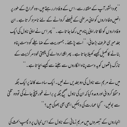
’’جو 
دانشور 
آپ 
کے 
مقتدر 
سے، 
اس 
کے 
وفادار 
رہتے 
ہیں، 
وہ 
خراج 
کے 
طور 
پر 
انھیں 
وفاداروں 
کو 
اپنی 
مرضی 
کے 
فیصلے 
کروانے 
کے 
لئے 
نامزد 
کرتا 
ہے۔ 
ان 
وفادارو 
ں 
کو 
لگاتار 
اپنی 
پناہ 
میں 
رکھا 
جاتا 
ہے۔‘‘ 
پھر 
اس 
نے 
اپنی 
ناول 
کی 
ایک 
جلد 
میری 
طرف 
بڑھائی، 
’’اسے 
پڑھئے۔ 
جمہوریت 
کے 
ضابطے 
کو 
دست 
پناہ 
بنانے 
کا 
کھیل 
کیسے 
کھیلا 
جاتا 
ہے۔ 
پھر 
اقتدار 
والے 
کی 
چہیتی 
خود 
مرکزیت 
کے 
نازک 
ہاتھوں 
کویہ 
دست 
پناہ 
انگاروں 
سے 
جلنے 
سے 
کیسے 
بچاتا 
ہے۔‘‘ 
میں 
نے 
مریم 
سے 
ناول 
کی 
دو 
جلدیں 
لے 
لیں۔ 
ایک 
سادے 
کاغذ 
پر 
ایک 
جگہ 
دستخط 
کروائی 
اور 
وعدہ 
کیا 
کہ 
ان 
کی 
ناول 
صحیح 
جگہ 
پر 
برائے 
غور 
پہنچ 
جائےگی 
تو 
وہ 
تلخی 
سے 
بولیں، 
’’کیا 
عمارت 
کی 
دیمکیں 
ابھی 
بھی 
بھوکی 
ہیں؟‘‘ 
اخباروں 
کے 
تبصروں 
میں 
مریم 
زمانی 
کے 
ناول 
کے 
اس 
خیال 
پر 
دلچسپ 
بحث 
کی 