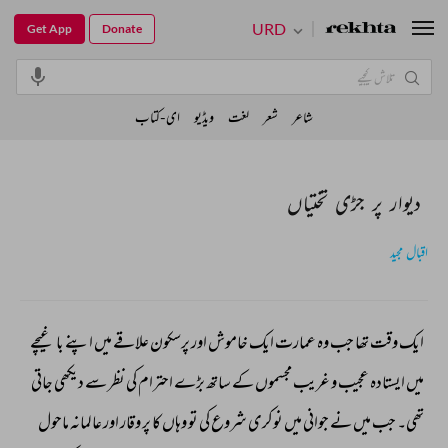
URD
Get App
Donate
شاعر
شعر
لغت
ویڈیو
ای-کتاب
دیوار پر جڑی تختیاں
اقبال مجید
ایک 
وقت 
تھا 
جب 
وہ 
عمارت 
ایک 
خاموش 
اور 
پرسکون 
علاقے 
میں 
اپنے 
باغیچے 
میں 
ایستادہ 
عجیب 
و 
غریب 
مجسموں 
کے 
ساتھ 
بڑے 
احترام 
کی 
نظر 
سے 
دیکھی 
جاتی 
تھی۔ 
جب 
میں 
نے 
جوانی 
میں 
نوکری 
شروع 
کی 
تو 
وہاں 
کا 
پر 
وقار 
اور 
عالمانہ 
ماحول 