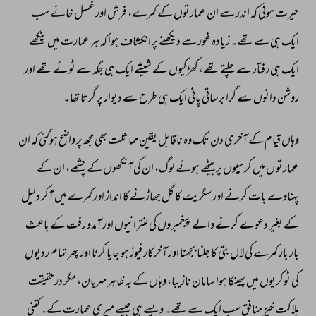
حیرت 
ہوئی 
کہ 
اندر 
سے 
ان 
عمارتوں 
کے 
کمرے، 
فرش 
اور 
غسل 
خانے 
سب 
ایک 
ہی 
سے 
تھے۔ 
زیادہ 
غور 
سے 
دیکھنے 
پر 
انکشاف 
ہوا 
کہ 
ہر 
عمارت 
میں 
پنکھے 
ایک 
ہی 
رفتار 
سے 
چلتے 
تھے، 
کھڑکیوں 
کے 
شیشے 
ایک 
ہی 
جگہ 
سے 
ٹوٹے 
تھے 
اور 
روشن 
دانوں 
سے 
گرا 
برساتی 
پانی 
ایک 
ہی 
طرح 
سے 
دیوار 
پر 
گرتا 
تھا۔ 
وہاں 
قیام 
کے 
آخری 
دن 
تک 
وہ 
ناقابل 
یقین 
مماثلت 
بھی 
مجھ 
پر 
واضح 
ہوگئی 
کہ 
ان 
عمارتو 
ں 
میں 
کرسیوں 
پر 
بیٹھے 
ہوئے 
لوگ، 
ان 
کی 
آنکھوں 
کے 
چشمے، 
ان 
کے 
پہناوے 
بات 
کرنے 
اور 
سگریٹ 
کا 
گل 
جھاڑنے 
کا 
انداز 
اور 
کمرے 
میں 
آکر 
دلیل 
کے 
بغیر 
دعوے 
کرنے 
والے 
پیغمبروں 
کی 
لنترانیوں 
اور 
آمدو 
رفت 
کے 
باعث 
بار 
بار 
کمرے 
کی 
لال 
بتی 
کا 
جلنا 
بجھنا 
اور 
آخرکار 
فیوز 
ہو 
جایا 
کرنا 
اور 
پھر 
تمام 
ردیوں 
کی 
ٹوکریوں 
میں 
پھینکا 
ہوا 
سامان 
نازیبا، 
وہاں 
کے 
بہ 
ظاہر 
مہربان، 
مگر 
درحقیقت 
ہلاکت 
خیز 
منافق 
سب 
ایک 
سے 
تھے۔ 
ویسے 
ہی 
جیسے 
میری 
عمارت 
کے۔ 
کتنی 