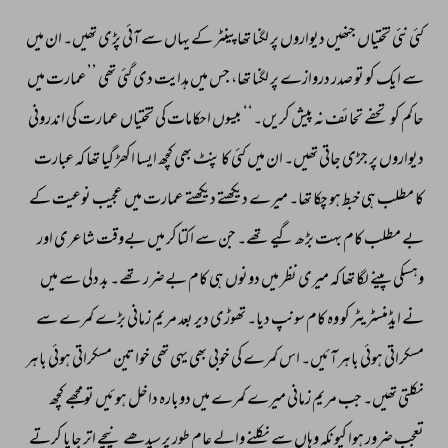
کئی 
نئی 
تختیاں 
جنھیں 
دیواروں 
پر 
لگنا 
تھا 
پینٹر 
کے 
یہاں 
سے 
آئی 
پڑی 
تھیں۔ 
ان 
میں 
سے 
ایک 
کو 
تو 
صدر 
دروازے 
پر 
لگنا 
تھا، 
جس 
میں 
ہدایت 
دی 
گئی 
تھی 
’’عمارت 
میں 
حاکم 
کو 
تحفے 
تحائف 
نہ 
پیش 
کریں۔‘‘ 
بیسوں 
احکامات 
کی 
تختیاں 
عمارت 
کی 
اندرونی 
دیواروں 
پر 
جڑی 
جاتی 
تھیں۔ 
ان 
میں 
کئی 
کا 
پنٹ 
بھی 
کچھ 
ایسا 
اکھڑ 
گیا 
تھا 
کہ 
عبارت 
کا 
مطلب 
ہی 
خبط 
ہو 
چکا 
تھا۔ 
میرے 
دیکھتے 
دیکھتے 
عمارت 
میں 
عجیب 
نوعیت 
کے 
بے 
مطلب 
کام 
بہت 
بڑھ 
گیے 
تھے۔ 
جن 
سے 
اکتاکر 
میں 
بےوقت 
شاعری 
اور 
وہسکی 
پینے 
لگا 
تھا 
کہ 
میری 
نظر 
میں 
دونوں 
ہی 
کام 
بےضرر 
تھے۔ 
بد 
دلی 
سے 
میں 
نے 
ایڈمنسٹریٹر 
کو 
وہ 
کام 
سونپ 
دیا۔ 
تھوڑی 
دیر 
بعد 
مریم 
زمانی 
بڑے 
کمرے 
سے 
مسکراتی 
ہوئی 
باہر 
آئیں۔ 
اس 
کمرے 
کی 
خوبی 
بھی 
یہی 
تھی 
خواتین 
مسکراتی 
ہوئی 
باہر 
نکلتی 
تھیں۔ 
جب 
مریم 
زمانی 
میرے 
کمرے 
میں 
دوبارہ 
داخل 
ہوئیں 
تو 
مجھے 
کچھ 
تعجب 
ضرور 
ہوا 
کیونکہ 
وہاں 
سے 
نکلنے 
والے 
عام 
طور 
پر 
سیدھے 
نیچے 
اتر 
جایا 
کرتے 