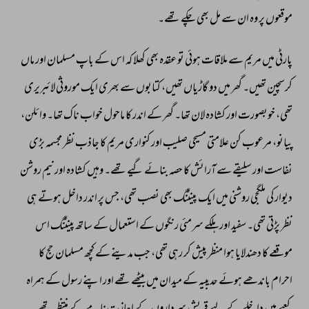
موقعوں 
پر 
وہ 
ان 
سے 
مل 
بھی 
چکے 
تھے۔ 
پارٹی 
میں 
مریم 
سے 
ملاقات 
ہوئی 
تو 
عقدہ 
بھی 
کھلا 
کہ 
اس 
کے 
باپ 
مسلمان 
اور 
ماں 
کرسچین 
تھیں۔ 
گھر 
میں 
دو 
گاڑیاں 
تھیں، 
کتابوں 
سے 
بھری 
ایک 
موروثی 
لائبریری 
تھی، 
خوبصورت 
اور 
کشادہ 
لان 
تھا۔ 
گھر 
کے 
اندر 
کا 
ماحول 
خواب 
ناک 
تھا۔ 
وائلن، 
پیانو، 
مرعوب 
کن 
علامتی 
مسیحی 
صلیب 
اور 
کنواری 
مریم 
کا 
جاذب 
نظر 
مجسمہ 
بڑی 
نفاست 
اور 
سلیقے 
سے 
آرائش 
کا 
حصہ 
بنائے 
گیے 
تھے۔ 
وہیں 
کشادہ 
اور 
نیم 
روشن 
دیوار 
کی 
ملگجی 
روشنی 
میں 
ایک 
پینٹنگ 
بھی 
نصب 
تھی، 
جس 
پر 
اندر 
داخل 
ہوتے 
ہی 
نظر 
پڑتی 
تھی۔ 
سفید 
اور 
ہلکے 
سرمئی 
رنگوں 
کے 
استعمال 
کے 
ساتھ 
پینٹنگ 
اس 
موقعے 
کا 
دھندلایا 
ہوا 
منظر 
پیش 
کر 
رہی 
تھی، 
جب 
مدینے 
کے 
کچھ 
مسلمان 
حج 
کا 
احرام 
باندھے 
ہوئے 
حدیبیہ 
کے 
میدان 
میں 
بیٹھے 
تھے 
اور 
اپنے 
رسول 
کے 
ہمراہ 