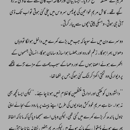
مریم 
نے 
سلسلہ 
منقطع 
کر 
دیا۔ 
ایسا 
بیان 
اورمکالمہ 
اب 
کان 
سننے 
کے 
عادی 
نہ 
رہ 
گیے 
تھے۔ 
کاش 
مریم 
خواتین 
کی 
پولیس 
سروس 
میں 
چلی 
گئی 
ہوتی 
تو 
اب 
تک 
ڈی 
آئی 
جی 
ہوتی، 
وہسکی 
پیتی 
بچوں 
سے 
پیار 
کرتی۔ 
دوسرے 
دن 
میں 
نے 
سوچا 
کہ 
جب 
میں 
بڑے 
کمرے 
میں 
داخل 
ہونگا 
تو 
وہاں 
دھواں 
بھرا 
ہوگا۔ 
زخم 
خوردہ 
اور 
جھلسا 
ہوا 
ساز 
و 
سامان 
ہوگا، 
انسانی 
جسموں 
کے 
بکھرے 
ہوئے 
اعضا 
ہوں 
گے 
اور 
دھماکے 
سبب 
چھت 
کے 
مڑے 
تڑے 
پنکھے 
پر 
دیوار 
کی 
وہ 
تختی 
اکھڑ 
کر 
لٹک 
گئی 
ہوگی 
جس 
پر 
لکھا 
تھا، 
’’دانشوروں 
کو 
مکتبی 
اور 
ادارتی 
منتظمین 
کا 
غلام 
نہیں 
ہونا 
چاہئے۔‘‘ 
لیکن 
ایسا 
کچھ 
بھی 
نہ 
ہوا۔ 
سنا 
ہے 
مریم 
خود 
کش 
جہادیوں 
کی 
طرح 
اپنے 
پیٹ 
پر 
بارود 
کے 
بجائے 
اپنی 
ناول 
باندھ 
کر 
بڑے 
کمرے 
میں 
گئی 
تھی، 
لیکن 
وہاں 
اسے 
سمجھا 
دیا 
گیا 
کہ 
مانا 
کہ 
الفاظ 
بھرے 
ہوئے 
پستو 
ل 
کے 
مانند 
ہوتے 
ہیں 
لیکن 
مریم 
جنھیں 
نشانہ 
بنانا 
چاہتی 
ہے 