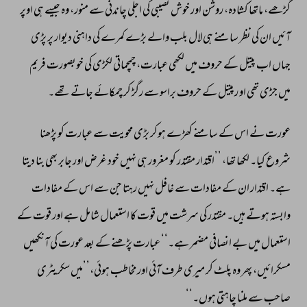
گڑھے، 
ماتھا 
کشادہ، 
روشن 
اور 
خوش 
نصیبی 
کی 
اجلی 
چاندنی 
سے 
منور، 
وہ 
جیسے 
ہی 
اوپر 
آئیں 
ان 
کی 
نظر 
سامنے 
ہی 
لال 
بلب 
والے 
بڑے 
کمرے 
کی 
داہنی 
دیوار 
پر 
پڑی 
جہاں 
اب 
پیتل 
کے 
حروف 
میں 
لکھی 
عبارت، 
چمچماتی 
لکڑی 
کی 
خوبصورت 
فریم 
میں 
جڑی 
تھی 
او 
رپیتل 
کے 
حروف 
براسو 
سے 
رگڑ 
کر 
چمکائے 
جاتے 
تھے۔ 
عورت 
نے 
اس 
کے 
سامنے 
کھڑے 
ہوکر 
بڑی 
محویت 
سے 
عبارت 
کو 
پڑھنا 
شروع 
کیا۔ 
لکھا 
تھا، 
’’اقتدار 
مقتدر 
کو 
مغرور 
ہی 
نہیں 
خود 
غرض 
اور 
جابر 
بھی 
بنا 
دیتا 
ہے۔ 
اقتدار 
ان 
کے 
مفادات 
سے 
غافل 
نہیں 
رہتا 
جن 
سے 
اس 
کے 
مفادات 
وابستہ 
ہوتے 
ہیں۔ 
مقتدر 
کی 
سرشت 
میں 
قوت 
کا 
استعمال 
شامل 
ہے 
اور 
قوت 
کے 
استعمال 
میں 
بے 
انصافی 
مضمر 
ہے۔‘‘ 
عبارت 
پڑھنے 
کے 
بعد 
عورت 
کی 
آنکھیں 
مسکرائیں، 
پھر 
وہ 
پلٹ 
کر 
میری 
طرف 
آئی 
اور 
مخاطب 
ہوئی،’’میں 
سکریٹری 
صاحب 
سے 
ملنا 
چاہتی 
ہوں۔‘‘ 