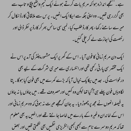
ہے۔‘‘ 
مجھے 
اندازہ 
ہوا 
کہ 
مریم 
بات 
کرتے 
ہوئے 
ایک 
نیم 
واضح 
پیچ 
و 
تاب 
سے 
بھی 
گزر 
رہی 
تھیں۔ 
وہ 
اپنی 
جگہ 
سے 
ایکا 
ایک 
اٹھیں۔ 
پرس 
سے 
ملاقاتی 
کارڈ 
نکال 
کر 
میرے 
سامنے 
رکھا، 
پھر 
کارڈ 
طلب 
کیا، 
لمبی 
سی 
سانس 
بھرکر 
کارڈ 
پر 
نظر 
ڈالی 
اور 
رخصت 
کی 
اجازت 
لے 
کر 
چلی 
گئیں۔ 
ایک 
دن 
مریم 
زمانی 
کا 
فون 
آیا۔ 
اس 
کے 
گھر 
پر 
ایک 
مشہور 
پینٹر 
کی 
آمد 
پر 
اس 
نے 
ایک 
مختصر 
سی 
پارٹی 
رکھی 
تھی 
اور 
انکساری 
سے 
میری 
شرکت 
کے 
لیے 
بھی 
درخواست 
کی۔ 
بعد 
میں 
یکایک 
خیال 
آیا 
کہ 
بڑے 
کمرے 
میں 
بھی 
فون 
کیا 
ہوگا۔ 
پتا 
لگا 
وہاں 
فون 
پہلے 
ہی 
آ 
گیا 
تھا 
لیکن 
وہ 
کہیں 
اور 
مصروف 
تھے۔ 
میں 
جاؤں 
یا 
نہ 
جاؤں 
یہ 
فیصلہ 
انھوں 
نے 
مجھ 
پر 
چھوڑ 
دیا۔ 
یہ 
جان 
کرمجھے 
حیرت 
نہ 
ہوئی 
کہ 
وہ 
مریم 
زمانی 
اور 
اس 
کے 
خاندان 
وغیرہ 
کے 
بارے 
میں 
خاصا 
جانتے 
تھے 
اور 
انھیں 
یہ 
بھی 
معلوم 
تھا 
کہ 
مریم 
دوسرے 
نام 
سے 
کبھی 
کبھی 
انگریزی 
نظمیں 
بھی 
لکھتی 
تھیں 
اور 
بعض 