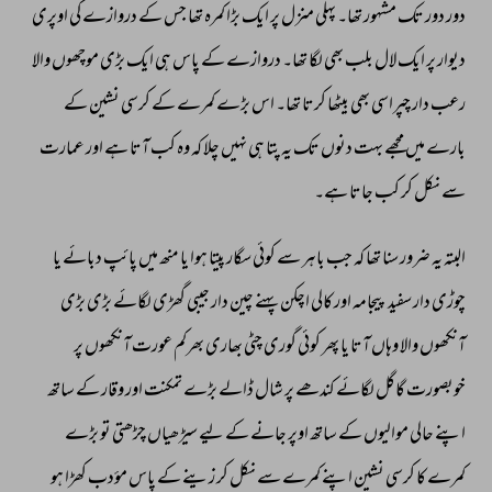
دور 
دور 
تک 
مشہور 
تھا۔ 
پہلی 
منزل 
پر 
ایک 
بڑا 
کمرہ 
تھا 
جس 
کے 
دروازے 
کی 
اوپری 
دیوار 
پر 
ایک 
لال 
بلب 
بھی 
لگا 
تھا۔ 
دروازے 
کے 
پاس 
ہی 
ایک 
بڑی 
موچھوں 
والا 
رعب 
دار 
چپراسی 
بھی 
بیٹھا 
کرتا 
تھا۔ 
اس 
بڑے 
کمرے 
کے 
کرسی 
نشین 
کے 
بارے 
میں 
مجھے 
بہت 
دنوں 
تک 
یہ 
پتا 
ہی 
نہیں 
چلا 
کہ 
وہ 
کب 
آتا 
ہے 
اور 
عمارت 
سے 
نکل 
کر 
کب 
جاتا 
ہے۔ 
البتہ 
یہ 
ضرور 
سنا 
تھا 
کہ 
جب 
باہر 
سے 
کوئی 
سگار 
پیتا 
ہوا 
یا 
منھ 
میں 
پائپ 
دبائے 
یا 
چوڑی 
دار 
سفید 
پیجامہ 
اور 
کالی 
اچکن 
پہنے 
چین 
دار 
جیبی 
گھڑی 
لگائے 
بڑی 
بڑی 
آنکھوں 
والا 
وہاں 
آتا 
یا 
پھر 
کوئی 
گوری 
چٹی 
بھاری 
بھرکم 
عورت 
آنکھوں 
پر 
خوبصورت 
گاگل 
لگائے 
کندھے 
پر 
شال 
ڈالے 
بڑے 
تمکنت 
اور 
وقار 
کے 
ساتھ 
اپنے 
حالی 
موالیوں 
کے 
ساتھ 
اوپر 
جانے 
کے 
لیے 
سیڑھیاں 
چڑھتی 
تو 
بڑے 
کمرے 
کا 
کرسی 
نشین 
اپنے 
کمرے 
سے 
نکل 
کر 
زینے 
کے 
پاس 
مؤدب 
کھڑا 
ہو 