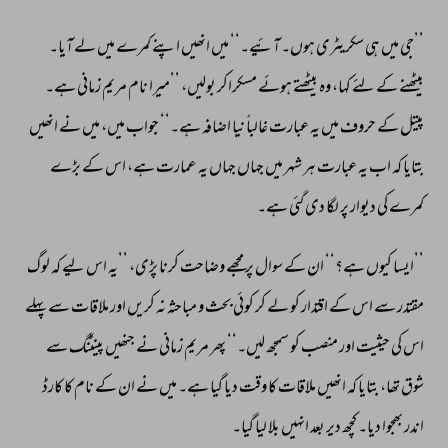
’’جی 
میں 
ہی 
سکریٹری 
ہوں۔ 
آئیے۔‘‘ 
میں 
انھیں 
اپنے 
کمرے 
میں 
لے 
آیا۔ 
بیٹھنے 
کے 
لئے 
کہا، 
وہ 
بیٹھتے 
ہوئے 
مسکراکر 
بولیں، 
’’میرا 
نام 
مریم 
زمانی 
ہے۔ 
پیتل 
کے 
حروف 
میں 
یہ 
عبارت 
غالباً 
نیا 
اضافہ 
ہے۔‘‘ 
جواب 
میں، 
میں 
نے 
انھیں 
بتایا 
کہ 
اب 
یہ 
عبارت 
ہر 
شہر 
میں 
جہاں 
جہاں 
یہ 
عمارت 
ہے، 
اس 
کے 
بڑے 
کمرے 
کی 
دیوار 
پر 
لگا 
دی 
گئی 
ہے۔ 
’’ایسا 
کیوں 
ہے؟‘‘ 
ان 
کے 
سوال 
پر 
مجھے 
وضاحت 
کرنا 
پڑی، 
’’یہ 
اس 
لیے 
کہ 
لوگ 
مقتدر 
سے 
اس 
کے 
اقتدار 
کو 
لے 
کر 
کوئی 
بحث 
و 
مباحثہ 
نہ 
کریں 
اور 
ملاقات 
سے 
پہلے 
اس 
کی 
حیثیت 
اور 
منصب 
کو 
سمجھ 
لیں۔‘‘ 
پھر 
مریم 
زمانی 
نے 
جنھیں 
پینٹنگ 
سے 
شوق 
تھا، 
بتایا 
کہ 
انھیں 
ملاقات 
کا 
وقت 
دیا 
گیا 
ہے۔ 
میں 
نے 
ان 
کے 
نام 
کا 
کارڈ 
اندر 
بھجوا 
دیا۔ 
کچھ 
دیر 
بعد 
انہیں 
بلا 
لیا 
گیا۔ 