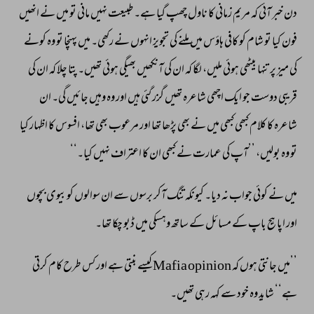
دن 
خبر 
آئی 
کہ 
مریم 
زمانی 
کا 
ناول 
چھپ 
گیا 
ہے۔ 
طبیعت 
نہیں 
مانی 
تو 
میں 
نے 
انھیں 
فون 
کیا 
تو 
شام 
کو 
کافی 
ہاؤس 
میں 
ملنے 
کی 
تجویز 
انہوں 
نے 
رکھی۔ 
میں 
پہنچا 
تو 
وہ 
کونے 
کی 
میز 
پر 
تنہا 
بیٹھی 
ہوئی 
ملیں، 
لگا 
کہ 
ان 
کی 
آنکھیں 
بھیگی 
ہوئی 
تھیں۔ 
پتا 
چلا 
کہ 
ان 
کی 
قریبی 
دوست 
جو 
ایک 
اچھی 
شاعرہ 
تھیں 
گزر 
گئی 
ہیں 
اور 
وہ 
وہیں 
جائیں 
گی۔ 
ان 
شاعرہ 
کا 
کلام 
کبھی 
کبھی 
میں 
نے 
بھی 
پڑھا 
تھا 
اور 
مرعوب 
بھی 
تھا، 
افسوس 
کا 
اظہار 
کیا 
تو 
وہ 
بولیں، 
’’آپ 
کی 
عمارت 
نے 
کبھی 
ان 
کا 
اعتراف 
نہیں 
کیا۔‘‘ 
میں 
نے 
کوئی 
جواب 
نہ 
دیا۔ 
کیونکہ 
تنگ 
آکر 
برسوں 
سے 
ان 
سوالوں 
کو 
بیوی 
بچوں 
اور 
اپاہج 
باپ 
کے 
مسائل 
کے 
ساتھ 
وہسکی 
میں 
ڈبو 
چکا 
تھا۔ 
’’میں 
جانتی 
ہوں 
کہ 
opinion 
Mafia 
کیسے 
بنتی 
ہے 
اور 
کس 
طرح 
کام 
کرتی 
ہے‘‘ 
شاید 
وہ 
خود 
سے 
کہہ 
رہی 
تھیں۔ 