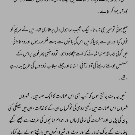
سکتی، 
کیونکہ 
مجھ 
سے 
زیادہ 
تو 
تھانے 
میں 
ایف۔آئی۔ 
آر۔ 
درج 
کرنے 
والا 
منشی 
کارآمد 
ہوا 
کرتا 
ہے۔ 
صبح 
ہوئی 
تو 
میرا 
جی 
نہ 
مانا۔ 
ایک 
عجیب 
سا 
ہول 
دل 
پر 
طاری 
تھا۔ 
میں 
نے 
مریم 
کو 
فون 
کیا 
اور 
ان 
سے 
بتایا 
کہ 
میں 
اس 
کی 
باتوں 
سے 
بہت 
فکر 
مند 
ہوں 
اور 
وہ 
نادانی 
میں 
کوئی 
ایسا 
قدم 
نہ 
اٹھائے 
کہ 
اسے 
پچھتاوا 
ہو۔ 
تو 
وہ 
ہنسی 
پھر 
فون 
پر 
اس 
کے 
مسلسل 
بولتے 
رہنے 
کی 
آواز 
آئی، 
الفاظ 
اور 
جملے 
سیلاب 
زدہ 
دریا 
کی 
طرح 
بہہ 
رہے 
تھے۔ 
’’میں 
یہ 
بات 
جانتی 
ہوں 
کہ 
آپ 
بھی 
اس 
عمارت 
کا 
ایک 
حصہ 
ہیں۔ 
شہروں 
شہروں 
اس 
عمارت 
میں 
رکھی 
ردی 
کی 
ٹوکریاں 
ان 
کے 
کاغذات، 
ان 
میں 
پھینکی 
گئی 
پان 
کی 
پڑیاں 
اور 
سگریٹ 
کی 
خالی 
ڈبیاں 
اور 
اندام 
نہانیوں 
کی 
طرف 
سے 
بھیجے 
گیے 
پیغامات 
کے 
چاک 
شدہ 
رقعے 
اور 
سوٹ 
اور 
شیروانیوں 
میں 
ہانپتے 
ہوئے 
بے 
گناہ 