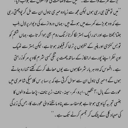
’’بڑے 
کمرے 
والے 
سے۔‘‘ 
میں 
نے 
وضاحت 
کی 
تو 
انھوں 
نے 
جواب 
دیا، 
’’میں 
توملتی 
ہی 
رہی 
ہوں 
لیکن 
مجھ 
سے 
زیادہ 
میری 
ناول 
ان 
سے 
مل 
کر 
پوچھتی 
رہی 
ہے 
کہ 
وہ 
جو 
بڑے 
کمرےمیں 
ہوتے 
ہیں، 
جہاں 
دروازے 
کی 
دیوار 
پر 
لال 
بلب 
جلتا 
بجھتا 
ہے 
اور 
اندر 
ایک 
بستر 
لگا 
کر 
ٹائرنگ 
روم 
بھی 
ہوا 
کرتا 
ہے، 
جہاں 
شکم 
کو 
تو 
بس 
ککڑی 
اور 
پنیر 
کے 
ٹکڑوں 
پر 
ٹرخا 
کر 
قیلولہ 
ہوتا 
ہے، 
لیکن 
بستر 
سے 
ٹھیک 
اوپر 
نظر 
اپنے 
پورے 
ارتکاز 
کے 
ساتھ 
چھت 
پر 
ٹنگی 
کسی 
شرم 
گاہ 
پر 
مرکوز 
رہتی 
ہے۔ 
افسوس 
کہ 
وہ 
ہر 
بار 
شرمگاہوں 
سے 
یوں 
معاملے 
کر 
کے 
کتنے 
تنہا 
رہ 
جاتے 
ہوں 
گے؟ 
میری 
ناول 
ان 
سے 
سوال 
کرتی 
ہے 
کہ 
برسہا 
برس 
کلاسیکی 
شاعری 
میں 
عورت 
کے 
بال، 
آنکھیں، 
ابرو، 
کمر، 
سینہ، 
ناف، 
زیر 
ناف، 
پڑھانے 
والوں 
کا 
جنسی 
تجربہ 
کیا 
وہی 
ہوتا 
ہے 
جو 
مفاسد 
سے 
پناہ 
مانگنے 
والی 
عورت 
کا، 
جس 
کی 
زندگی 
کی 
معیاد 
کلی 
کے 
چٹک 
کر 
تبسم 
کرنے 
تک 
ہے۔‘‘ 