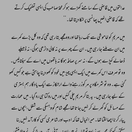
عدالتوں 
میں 
قاضی 
کے 
سامنے 
کھڑے 
ہوکر 
محمدؐ 
صاحب 
کی 
ایسی 
تضحیک 
کرتے 
تھے 
کہ 
قاضی 
انھیں 
پھانسی 
پر 
لٹکا 
دیتا 
تھا۔‘‘ 
میں 
مریم 
کو 
خاموشی 
سے 
تک 
رہا 
تھا 
اور 
وہ 
مجھے 
بتا 
رہی 
تھی 
کہ 
وہ 
کل 
بڑے 
کمرے 
میں 
ان 
سے 
ملنے 
جا 
رہی 
ہیں۔ 
ان 
کے 
چہرے 
پر 
نہ 
کالی 
داڑھی 
ہوگی، 
نہ 
ڈھیلے 
ڈھالے 
کپڑے 
ہوں 
گے، 
نہ 
سرپر 
صافہ 
ہوگا 
نہ 
ہاتھوں 
میں 
اے 
کے 
سینتالیس۔ 
وہ 
تو 
صرف 
اس 
کمرے 
میں 
ایک 
ایسی 
چیز 
میں 
خود 
کو 
کھو 
دینا 
چاہتی 
ہے 
جو 
کہیں 
کھو 
گئی 
ہے۔ 
وہ 
تو 
شرمگاہ 
پر 
مرکوز 
رہنے 
والے 
ارتکاز 
سے 
ایک 
یادگار 
ہم 
بستری 
کے 
لیے 
جارہی 
ہیں۔ 
یہ 
بتاکر 
مریم 
چلی 
گئیں 
اور 
میں 
روکتا 
ہی 
رہ 
گیا۔ 
میں 
عمارت 
کے 
مسائل 
کو 
گھر 
لے 
کر 
نہیں 
جاتا 
تھا، 
مجھے 
شام 
کو 
وہسکی 
سے 
شغل، 
بچوں 
سے 
پیار 
کرنا 
اچھا 
لگتا 
تھا۔ 
میرا 
خیال 
تھا 
کہ 
ا 
دب 
اور 
شاعری 
کسی 
کو 
کارآمد 
نہیں 
بنا 