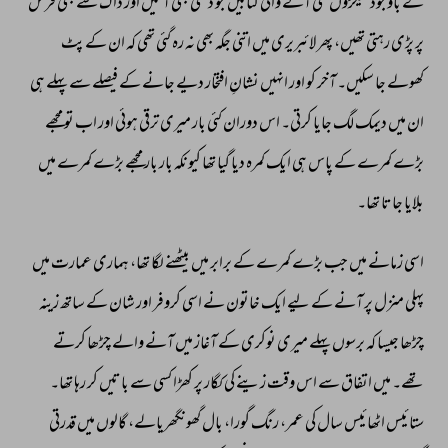
کے 
باوجود 
سیکڑوں 
نئی 
آنے 
والی 
کتابیں 
جو 
دستی 
بھی 
آتیں 
اور 
ڈاک 
سے 
بھی 
فرش 
پر 
پڑی 
رہتی 
تھیں، 
پھر 
لائبریری 
میں 
اتنی 
جگہ 
بھی 
نہ 
رہ 
گئی 
تھی 
کہ 
ان 
کے 
پٹ 
کھولے 
جا 
سکیں۔ 
آخر 
کو 
اور 
انہیں 
نشانِ 
افتخار 
دیے 
جانے 
کے 
فیصلے 
سے 
پہلے 
ہی 
ان 
میں 
دیمک 
لگ 
جایا 
کرتی۔ 
اس 
دوران 
کئی 
بار 
میری 
ترقی 
ہوئی 
اور 
اب 
تو 
مجھے 
بڑے 
کمرے 
کے 
پاس 
ہی 
ایک 
کمرہ 
دیا 
گیا 
تھا 
کیونکہ 
بار 
بار 
مجھے 
بڑے 
کمرے 
میں 
بلایا 
جاتا 
تھا۔ 
اسی 
زمانے 
میں 
جب 
بڑے 
کمرے 
کے 
برابر 
میں 
بیٹھنے 
لگا 
تھا، 
ہماری 
عمارت 
میں 
پہلی 
منزل 
پر 
آنے 
کے 
لیے 
ایک 
خاتون 
نے 
اسی 
کروفر 
اور 
شان 
کے 
ساتھ 
زینہ 
چڑھا 
جیسا 
کہ 
برسوں 
پہلے 
میری 
نوکری 
کے 
آغاز 
میں 
آنے 
والے 
چڑھا 
کرتے 
تھے۔ 
میں 
اتفاق 
سے 
اس 
وقت 
زینے 
کی 
کگار 
پر 
کھڑا 
کسی 
سے 
باتیں 
کر 
رہا 
تھا۔ 
ستائیس 
اٹھائیس 
سال 
کی 
عمر، 
رنگ 
گورا، 
بال 
گھونگھریالے، 
گالوں 
میں 
قدرتی 