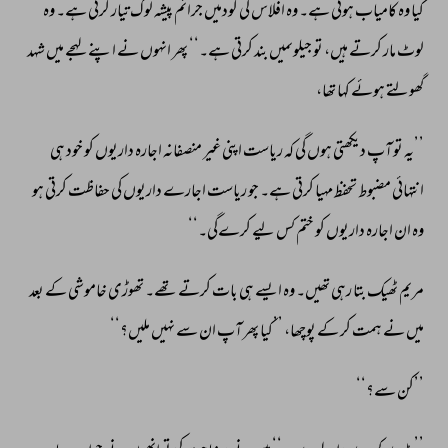
کیا 
وہ 
کامیاب 
ہوئی 
ہے۔ 
وہ 
افلاس 
کی 
گودمیں 
جرائم 
پیشہ 
لوگ 
تیار 
کرتی 
ہے۔ 
وہ 
لوٹ 
مار 
کرتے 
ہیں، 
تو 
جیلوںمیں 
بند 
کرتی 
ہے۔‘‘ 
پھر 
انہوں 
نے 
اپنے 
لہجے 
میں 
شہد 
گھولتے 
ہوئے 
کہا 
تھا، 
’’یہ 
تو 
آپ 
دیکھتی 
ہوں 
گی 
کہ 
ریاست 
اپنی 
غیر 
منصفانہ 
اجارہ 
داریوں 
کو 
خود 
ہی 
انتہائی 
مضبوط 
تحفظ 
مہیا 
کرتی 
ہے۔ 
جو 
ریاست 
اجارے 
داریوں 
کی 
حفاظت 
کرتی 
ہو 
وہ 
ان 
اجارہ 
داریوں 
کو 
ختم 
کس 
لیے 
کرےگی۔‘‘ 
مریم 
ٹھیک 
بتا 
رہی 
تھیں۔ 
وہ 
ایسے 
ہی 
بات 
کرتے 
تھے۔ 
تھوڑی 
خاموشی 
کے 
بعد 
میں 
نے 
ہمت 
کر 
کے 
پوچھا، 
’’کیا 
پھر 
آپ 
ان 
سے 
نہیں 
ملیں؟‘‘ 
’’کن 
سے؟‘‘ 