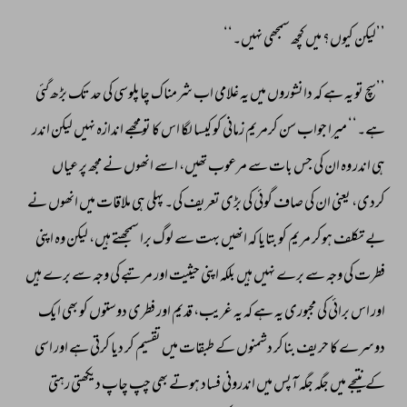
’’لیکن 
کیوں؟ 
میں 
کچھ 
سمجھی 
نہیں۔‘‘ 
’’سچ 
تو 
یہ 
ہے 
کہ 
دانشوروں 
میں 
یہ 
غلامی 
اب 
شرمناک 
چاپلوسی 
کی 
حد 
تک 
بڑھ 
گئی 
ہے۔‘‘ 
میرا 
جواب 
سن 
کرمریم 
زمانی 
کو 
کیسا 
لگا 
اس 
کا 
تو 
مجھے 
اندازہ 
نہیں 
لیکن 
اندر 
ہی 
اندر 
وہ 
ان 
کی 
جس 
بات 
سے 
مرعوب 
تھیں، 
اسے 
انھوں 
نے 
مجھ 
پر 
عیاں 
کردی، 
یعنی 
ان 
کی 
صاف 
گوئی 
کی 
بڑی 
تعریف 
کی۔ 
پہلی 
ہی 
ملاقات 
میں 
انھوں 
نے 
بے 
تکلف 
ہوکر 
مریم 
کو 
بتایا 
کہ 
انھیں 
بہت 
سے 
لوگ 
برا 
سمجھتے 
ہیں، 
لیکن 
وہ 
اپنی 
فطرت 
کی 
وجہ 
سے 
برے 
نہیں 
ہیں 
بلکہ 
اپنی 
حیثیت 
اور 
مرتبے 
کی 
وجہ 
سے 
برے 
ہیں 
اور 
اس 
برائی 
کی 
مجبوری 
یہ 
ہے 
کہ 
یہ 
غریب، 
قدیم 
اور 
فطری 
دوستوں 
کو 
بھی 
ایک 
دوسرے 
کا 
حریف 
بناکر 
دشمنوں 
کے 
طبقات 
میں 
تقسیم 
کر 
دیا 
کرتی 
ہے 
اور 
اسی 
کے 
نتیجے 
میں 
جگہ 
جگہ 
آپس 
میں 
اندرونی 
فساد 
ہوتے 
بھی 
چپ 
چاپ 
دیکھتی 
رہتی 