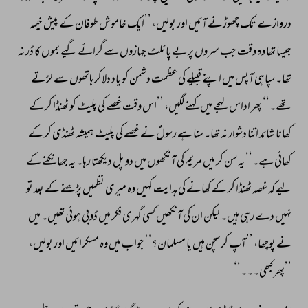
دروازے 
تک 
چھوڑنے 
آئیں 
اور 
بولیں، 
’’ایک 
خاموش 
طوفان 
کے 
پیش 
خیمہ 
جیسا 
تھا 
وہ 
وقت 
جب 
سروں 
پر 
بے 
پائلٹ 
جہازوں 
سے 
گرائے 
گیے 
بموں 
کا 
ڈر 
نہ 
تھا۔ 
سپاہی 
آپس 
میں 
اپنے 
قبیلے 
کی 
عظمت 
دشمن 
کو 
یاد 
دلاکر 
ہاتھوں 
سے 
لڑتے 
تھے۔‘‘ 
پھر 
اداس 
لہجے 
میں 
کہنے 
لگیں، 
’’اس 
وقت 
غصے 
کی 
پلیٹ 
کو 
ٹھنڈا 
کر 
کے 
کھانا 
شائد 
اتنا 
دشوار 
نہ 
تھا۔ 
سنا 
ہے 
رسولؐ 
نے 
غصے 
کی 
پلیٹ 
ہمیشہ 
ٹھنڈی 
کر 
کے 
کھائی 
ہے۔‘‘ 
یہ 
سن 
کر 
میں 
مریم 
کی 
آنکھوں 
میں 
دو 
پل 
دیکھتا 
رہا۔ 
یہ 
جھانکنے 
کے 
لیے 
کہ 
غصہ 
ٹھنڈا 
کر 
کے 
کھانے 
کی 
ہدایت 
کہیں 
وہ 
میری 
نظمیں 
پڑھنے 
کے 
بعد 
تو 
نہیں 
دے 
رہی 
ہیں۔ 
لیکن 
ان 
کی 
آنکھیں 
کسی 
گہری 
فکر 
میں 
ڈوبی 
ہوئی 
تھیں۔ 
میں 
نے 
پوچھا، 
’’آپ 
کرسچن 
ہیں 
یا 
مسلمان؟‘‘ 
جواب 
میں 
وہ 
مسکرائیں 
اور 
بولیں، 
’’پھر 
کبھی۔۔۔‘‘ 