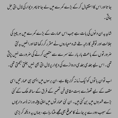
جاتا 
اور 
اس 
کا 
استقبال 
کر 
کے 
بڑے 
کمرے 
میں 
لے 
جاتا 
پھر 
دیوار 
کی 
لال 
بتی 
جل 
جاتی۔ 
شاید 
یہ 
ان 
دنوں 
کی 
بات 
ہے 
جب 
اس 
عمارت 
کے 
بڑے 
کمرے 
میں 
ہر 
چیز 
کی 
جلالت 
اور 
توقیر 
کا 
رتبہ 
طے 
شدہ 
معیاروں 
نے 
مقرر 
کر 
رکھا 
تھا 
اور 
انھیں 
بدلتی 
ضرورتو 
ں 
کے 
باعث 
بار 
بار 
نئے 
سرے 
سے 
متعین 
کرنے 
کی 
ضرورت 
نہیں 
پڑتی 
تھی۔ 
اس 
لیے 
جلدی 
جلدی 
دروازے 
کی 
دیوار 
پر 
لال 
بتی 
بھی 
نہیں 
جلتی 
بجھتی 
تھی۔ 
اب 
تو 
ان 
باتوں 
کو 
ایک 
زمانہ 
گزر 
چکا 
ہے، 
ان 
برسوں 
میں 
ایسی 
ہی 
عمارتیں 
اسی 
مقصد 
کے 
لیے 
تھوڑے 
بہت 
مقامی 
فن 
تعمیر 
کے 
فرق 
کے 
ساتھ 
ملک 
کے 
کئی 
بڑے 
شہروں 
میں 
بن 
گئی 
ہیں۔ 
ان 
نئی 
عمارتوں 
میں 
اپنی 
پیشہ 
ورانہ 
ذمہ 
داریوں 
کے 
سبب 
دورے 
پر 
جانے 
کا 
موقع 
بھی 
مجھے 
ملتا 
رہا 
ہے، 
جہاں 
یہ 
دیکھ 
کر 
بڑی 