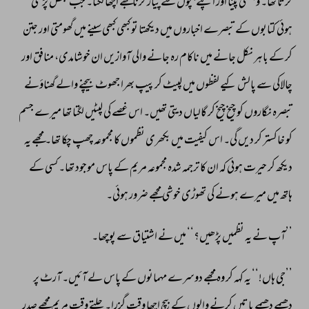
کرتا 
تھا۔ 
وہسکی 
پینا 
اور 
اپنے 
بچوں 
سے 
پیار 
کرنا 
مجھے 
اچھا 
لگتا۔ 
جب 
بعض 
پڑھی 
ہوئی 
کتابوں 
کے 
تبصرے 
اخباروں 
میں 
دیکھتا 
تو 
کبھی 
کبھی 
سینے 
میں 
گھومتی 
اور 
جتن 
کر 
کے 
باہر 
نکل 
جانے 
میں 
ناکام 
رہ 
جانے 
والی 
آوازیں 
ان 
خوشامدی، 
منافق 
اور 
چالاکی 
سے 
پالش 
کیے 
لفظوں 
میں 
لپیٹ 
کر 
پیپ 
بھرا 
جھوٹ 
بیچنے 
والے 
گھناؤنے 
تبصرہ 
نگاروں 
کو 
چیخ 
چیخ 
کر 
گالیاں 
دیتی 
تھیں۔ 
اس 
غصے 
کی 
لپٹیں 
لگتا 
تھا 
میرے 
جسم 
کو 
خاکستر 
کر 
دیں 
گی۔ 
اس 
کیفیت 
میں 
بکھری 
نظموں 
کا 
مجموعہ 
چھپ 
چکا 
تھا۔ 
مجھے 
یہ 
دیکھ 
کر 
حیرت 
ہوئی 
کہ 
ان 
کا 
ترجمہ 
شدہ 
مجموعہ 
مریم 
کے 
پاس 
موجود 
تھا۔ 
کسی 
کے 
ہاتھ 
میں 
میرے 
ہونے 
کی 
تھوڑی 
خوشی 
مجھے 
ضرور 
ہوئی۔ 
’’آپ 
نے 
یہ 
نظمیں 
پڑھیں؟‘‘ 
میں 
نے 
اشتیاق 
سے 
پوچھا۔ 
’’جی 
ہاں!‘‘ 
یہ 
کہہ 
کر 
وہ 
مجھے 
دوسرے 
مہمانوں 
کے 
پاس 
لے 
آئیں۔ 
آرٹ 
پر 
دھیمے 
دھیمے 
باتیں 
کرنے 
والوں 
کے 
بیچ 
اچھا 
وقت 
گزرا۔ 
چلتے 
وقت 
مریم 
مجھے 
صدر 