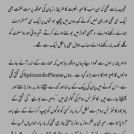
عجیب 
بات 
تھی 
کہ 
ان 
سب 
کا 
لہجہ، 
غیبت 
کا 
طریقہ، 
زبان 
کی 
موقعہ 
پرست 
لکنت 
بھی 
ایک 
سی 
تھی 
اور 
یہی 
نہیں 
کونے 
کھدروں 
میں 
چھپے 
ہونٹوں 
پر 
ایک 
سی 
مسکراہٹ 
جمائے 
رکھنے 
والے، 
دھیمی 
آواز 
میں 
بولنے 
والے 
کرتے، 
شیروانی 
اور 
واسکٹ 
کو 
گلے 
تک 
بند 
رکھنے 
والے 
مہذب 
دلال 
بھی 
بالکل 
ایک 
سے 
تھے۔ 
ادھر 
چند 
برسوں 
سے 
خود 
اپنے 
یہاں 
دیکھ 
رہا 
ہوں 
کہ 
عمارت 
کے 
اندر 
آنے 
جانے 
والوں 
کا 
بھیڑ 
بھڑکا 
بہت 
بڑھ 
گیا 
ہے۔ 
جہاں 
Please 
do 
not 
Spit 
کی 
تختی 
لگی 
ہے، 
اس 
کونے 
میں 
پان 
کی 
پیک 
کے 
بدنما 
اور 
گندے 
چکتے 
روز 
بہ 
روز 
بڑھتے 
اور 
پھیلتے 
جا 
رہے 
ہیں، 
کانفرنس 
روم 
کی 
گیلری 
میں 
’’دھیرے 
بولیے‘‘ 
کی 
تختی 
کے 
باوجود 
کانفرنس 
روم 
سے 
نکل 
کر 
بار 
بار 
کسی 
کو 
لوگوں 
کو 
چپ 
کرانے 
کے 
لیے 
باہر 
آنا 
پڑتا 
ہے۔ 
میری 
یہ 
فکر 
روز 
بہ 
روز 
بڑھتی 
جارہی 
تھی 
کہ 
بار 
بار 
الماریاں 
خریدنے 