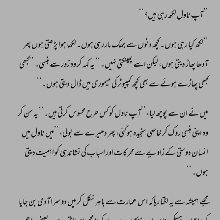
’’آپ 
ناول 
لکھ 
رہی 
ہیں؟‘‘ 
’’لکھ 
کیا 
رہی 
ہوں۔ 
کچھ 
دنوں 
سے 
جھک 
مار 
رہی 
ہوں۔ 
لکھا 
ہوا 
پڑھتی 
ہوں 
پھر 
آدھا 
پھاڑ 
دیتی 
ہوں، 
لیکن 
اسے 
پھینکتی 
نہیں۔‘‘ 
یہ 
کہہ 
کر 
وہ 
زور 
سے 
ہنسی۔ 
’’کبھی 
کبھی 
پھاڑے 
ہوئے 
سے 
بھی 
کچھ 
کمپیوٹر 
کی 
میموری 
میں 
ڈال 
دیتی 
ہوں۔‘‘ 
میں 
نے 
ان 
سے 
پوچھ 
لیا، 
’’آپ 
ناول 
کو 
کس 
طرح 
محسوس 
کرتی 
ہیں۔‘‘ 
یہ 
سن 
کر 
وہ 
اپنی 
ہنسی 
روک 
کر 
خاصی 
سنجیدہ 
ہو 
گئی، 
پھر 
دھیرے 
سے 
بولی، 
’’میں 
ناول 
میں 
انسان 
دوستی 
کے 
زاویے 
سے 
محرکات 
اور 
اسباب 
کی 
نشاندہی 
کو 
اہمیت 
دیتی 
ہوں۔‘‘ 
مجھے 
ہمیشہ 
سے 
یہ 
لگتا 
رہا 
کہ 
اس 
عمارت 
سے 
باہر 
نکل 
کر 
میں 
دوسرا 
آدمی 
بن 
جایا 