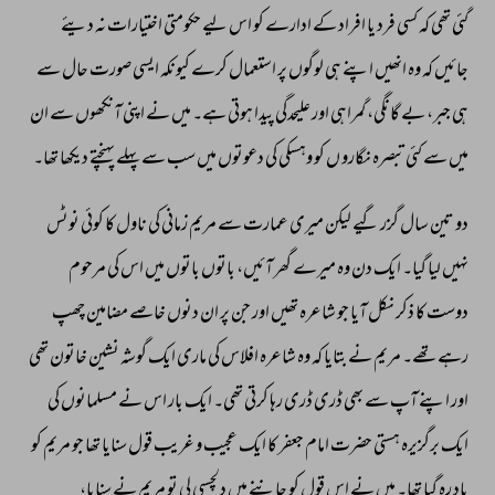
گئی 
تھی 
کہ 
کسی 
فرد 
یا 
افراد 
کے 
ادارے 
کو 
اس 
لیے 
حکومتی 
اختیارات 
نہ 
دیئے 
جائیں 
کہ 
وہ 
انھیں 
اپنے 
ہی 
لوگوں 
پر 
استعمال 
کرے 
کیونکہ 
ایسی 
صورت 
حال 
سے 
ہی 
جبر، 
بے 
گانگی، 
گمراہی 
اور 
علیحدگی 
پیدا 
ہوتی 
ہے۔ 
میں 
نے 
اپنی 
آنکھوں 
سے 
ان 
میں 
سے 
کئی 
تبصرہ 
نگارو 
ں 
کو 
وہسکی 
کی 
دعوتوں 
میں 
سب 
سے 
پہلے 
پہنچتے 
دیکھا 
تھا۔ 
دو 
تین 
سال 
گزر 
گیے 
لیکن 
میری 
عمارت 
سے 
مریم 
زمانی 
کی 
ناول 
کا 
کوئی 
نوٹس 
نہیں 
لیا 
گیا۔ 
ایک 
دن 
وہ 
میرے 
گھر 
آئیں، 
باتوں 
باتوں 
میں 
اس 
کی 
مرحوم 
دوست 
کا 
ذکر 
نکل 
آیا 
جو 
شاعرہ 
تھیں 
اور 
جن 
پر 
ان 
دنوں 
خاصے 
مضامین 
چھپ 
رہےتھے۔ 
مریم 
نے 
بتایا 
کہ 
وہ 
شاعرہ 
افلاس 
کی 
ماری 
ایک 
گوشہ 
نشین 
خاتون 
تھی 
اور 
اپنے 
آپ 
سے 
بھی 
ڈری 
ڈری 
رہا 
کرتی 
تھی۔ 
ایک 
بار 
اس 
نے 
مسلمانوں 
کی 
ایک 
برگزیرہ 
ہستی 
حضرت 
امام 
جعفر 
کا 
ایک 
عجیب 
و 
غریب 
قول 
سنایا 
تھا 
جو 
مریم 
کو 
یاد 
رہ 
گیا 
تھا۔ 
میں 
نے 
اس 
قول 
کو 
جاننے 
میں 
دلچسپی 
لی 
تو 
مریم 
نے 
سنایا، 