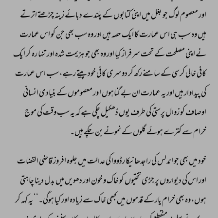
اور 
معصوم 
لوگ 
جو 
بغل 
میں 
اپنی 
کتابوں 
کے 
پلندے 
دبائے 
زینہ 
چڑھتے 
اترتے 
ہیں 
وہ 
سب 
ہی 
اس 
عمارت 
کا 
ایک 
حصہ 
ہیں 
اور 
وہ 
سب 
بھی 
جن 
کو 
اس 
عمارت 
نے 
اپنی 
مصلحت 
کے 
تحت 
سرفراز 
کیا 
اور 
وہ 
بھی 
جو 
ہزیمت 
شدہ 
اور 
تنہا 
رہ 
کر 
ایک 
کافی 
خالی 
کرسی 
کے 
سامنے 
رکھ 
کر 
دوسری 
کافی 
خود 
پیتے 
رہے، 
سب 
اس 
عمارت 
کی 
پیداوار 
ہیں 
اور 
یہ 
عمارت 
ان 
بے 
گناہوں 
ا 
ور 
معصوموں 
کے 
بنیادی 
انسانی 
اوصاف 
کو 
زوال 
پرستی 
کی 
طرف 
یوں 
ڈھکیل 
چکی 
ہے 
کہ 
یہ 
سب 
وقت 
کی 
موج 
خرام 
سے 
کترے 
ہوئے 
گلوں 
کے 
نمونے 
بن 
چکے 
ہیں۔ 
خود 
میں 
بھی 
جو 
اندلس 
کی 
راجدھانیکا 
رڈووا 
کی 
عدالت 
میں 
جلوہ 
افروز 
قاضی 
القضات 
اور 
اس 
کی 
دیواروں 
پر 
جڑی 
تختیوں 
کو 
خاک 
و 
خون 
اور 
دھویں 
میں 
بدل 
دینا 
چاہتی 
ہوں، 
وہ 
بھی 
خرام 
یار 
کے 
قدموں 
میں 
کبھی 
خاک 
سے 
زیادہ 
اور 
کیا 
ہوگی۔‘‘ 
یہ 
کہہ 
کر 