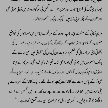
کعبے 
میں 
داخلے 
کے 
لیے 
قریش 
سرداروں 
کے 
اجازت 
نامے 
کے 
منتظر 
تھے۔ 
پوری 
پینٹنگ 
کی 
فضا 
یاسیت 
اور 
حزن 
بھرے 
تحمل 
کی 
سوگوار 
دھند 
میں 
ڈوبی 
ہوئی 
تھی 
اور 
عنوان 
کے 
جگہ 
عربی 
خط 
میں 
’’لبیک 
لبیک‘‘ 
لکھا 
ہوا 
تھا۔ 
مریم 
زمانی 
کے 
صنعت 
پیشہ 
باپ 
اودھ 
کے 
مرغوب 
لباس 
میں 
مہمانوں 
کی 
تواضع 
مغلوں 
کے 
شاہی 
دسترخوان 
کے 
رنگا 
رنگ 
کبابوں 
سے 
کر 
رہے 
تھے۔ 
ان 
کی 
اکلوتی 
بیٹی 
مریم 
زمانی 
کی 
تعلیم 
و 
تربیت 
ان 
کی 
ماں 
کی 
نگرانی 
میں 
اعلیٰ 
درجے 
کے 
پبلک 
اسکولوں 
میں 
ہوئی 
تھی 
اور 
ابھی 
تک 
غیر 
شادی 
شدہ 
تھی۔ 
مریم 
نے 
اپنا 
اسٹڈی 
روم 
دکھایا 
جہاں 
کتابوں 
اور 
رسالوں 
کا 
بےترتیب 
انبار 
تھا۔ 
میز 
پر 
رکھے 
کمپیوٹر 
کے 
پاس 
بہت 
سے 
کاغذات 
پھیلے 
ہوئے 
تھے۔ 
ایک 
کاغذ 
کے 
سرنامے 
پر 
جلی 
حروف 
میں 
لکھا 
تھا 
What 
is 
opinion 
mafia۔ 
میں 
تجسس 
سے 
اسے 
دیکھنے 
لگا 
تو 
وہ 
بولیں، 
’’میری 
ناول 
کا 
موضوع 
اسی 
سے 
تعلق 
رکھتا 
ہے۔‘‘ 