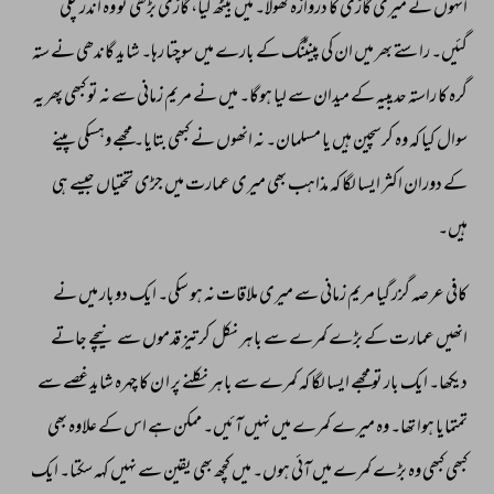
انہوں 
نے 
میری 
گاڑی 
کا 
دروازہ 
کھولا۔ 
میں 
بیٹھ 
گیا، 
گاڑی 
بڑھی 
تو 
وہ 
اندر 
چلی 
گئیں۔ 
راستے 
بھر 
میں 
ان 
کی 
پینٹنگ 
کے 
بارے 
میں 
سوچتا 
رہا۔ 
شاید 
گاندھی 
نے 
ستہ 
گرہ 
کا 
راستہ 
حدیبیہ 
کے 
میدان 
سے 
لیا 
ہوگا۔ 
میں 
نے 
مریم 
زمانی 
سے 
نہ 
تو 
کبھی 
پھر 
یہ 
سوال 
کیا 
کہ 
وہ 
کرسچین 
ہیں 
یا 
مسلمان۔ 
نہ 
انھوں 
نے 
کبھی 
بتایا۔ 
مجھے 
وہسکی 
پینے 
کے 
دوران 
اکثر 
ایسا 
لگا 
کہ 
مذاہب 
بھی 
میری 
عمارت 
میں 
جڑی 
تختیاں 
جیسے 
ہی 
ہیں۔ 
کافی 
عرصہ 
گزر 
گیا 
مریم 
زمانی 
سے 
میری 
ملاقات 
نہ 
ہو 
سکی۔ 
ایک 
دوبار 
میں 
نے 
انھیں 
عمارت 
کے 
بڑے 
کمرے 
سے 
باہر 
نکل 
کر 
تیز 
قدموں 
سے 
نیچے 
جاتے 
دیکھا۔ 
ایک 
بار 
تو 
مجھے 
ایسا 
لگا 
کہ 
کمرے 
سے 
باہر 
نکلنے 
پر 
ا 
ن 
کا 
چہرہ 
شاید 
غصے 
سے 
تمتمایا 
ہوا 
تھا۔ 
وہ 
میرے 
کمرے 
میں 
نہیں 
آئیں۔ 
ممکن 
ہے 
اس 
کے 
علاوہ 
بھی 
کبھی 
کبھی 
وہ 
بڑے 
کمرے 
میں 
آئی 
ہوں۔ 
میں 
کچھ 
بھی 
یقین 
سے 
نہیں 
کہہ 
سکتا۔ 
ایک 