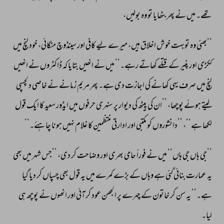
تھے۔ 
میں 
نے 
پھر 
بٹھایا 
تو 
وہ 
بولیں، 
’’بھئی 
وہ 
توبہت 
خوش 
اخلاق 
ہیں، 
میرے 
لیے 
کافی 
اور 
سینڈوچ 
منگائی، 
خود 
لنچ 
میں 
ککڑی 
اور 
پنیر 
کے 
قتلے 
کھاتے 
رہے۔‘‘ 
میں 
نے 
انھیں 
بتایا 
کہ 
ڈاکٹروں 
نے 
انھیں 
لنچ 
میں 
صرف 
یہی 
کھانے 
کی 
اجازت 
دی 
ہے۔ 
پھر 
مریم 
زمانے 
نے 
خاصی 
دلچسپی 
لیتے 
ہوئے 
پوچھا، 
’’ان 
کی 
پیٹھ 
کی 
دیوار 
پر 
سنہری 
حرفوں 
میں 
ایڈور 
سعید 
کا 
ایک 
قول 
لکھا 
ہے‘‘، 
’’دانشوروں 
کو 
مکتبی 
اور 
ادارتی 
منتظمین 
کا 
غلام 
نہیں 
ہونا 
چاہئے۔‘‘ 
’’جی 
ہاں 
جی 
ہاں‘‘ 
میں 
نے 
فوراً 
حامی 
بھری 
اور 
وضاحت 
کر 
دی، 
’’جس 
شہر 
میں 
بھی 
یہ 
عمارت 
بنائی 
گئی 
ہے 
وہاں 
کے 
بڑے 
کمرے 
میں 
یہ 
قول 
بھی 
چسپاں 
کر 
دیا 
گیا 
ہے۔‘‘ 
یہ 
سن 
کر 
خاتون 
کے 
چہرے 
پر 
الجھن 
عود 
کر 
آئی 
اور 
انھوں 
نے 
پوچھ 
ہی 
لیا۔ 