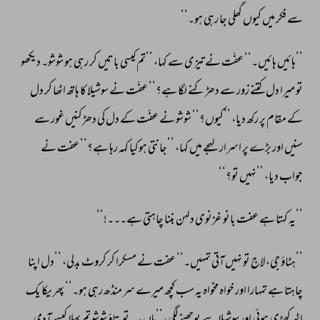
سے 
فکر 
میں 
کیوں 
گھلی 
جا 
رہی 
ہو۔‘‘ 
’’ہائیں 
ہائیں۔‘‘ 
عفّت 
نے 
تیزی 
سے 
کہا، 
’’تم 
کیسی 
باتیں 
کر 
رہی 
ہو 
شوشو۔ 
دیکھو 
تو 
میرا 
دل 
کتنے 
زور 
سے 
دھڑکنے 
لگا 
ہے؟‘‘ 
عفّت 
نے 
سوشیلا 
کا 
ہاتھ 
اٹھا 
کر 
دل 
کے 
مقام 
پر 
رکھ 
دیا، 
’’کیوں؟‘‘ 
شوشو 
نے 
عفّت 
کے 
دل 
کی 
دھڑکنیں 
غور 
سے 
سنیں 
اور 
بڑے 
پر 
اسرار 
لہجے 
میں 
کہا، 
’’جانتی 
ہوکیا 
کہہ 
رہا 
ہے؟‘‘ 
عفت 
نے 
جواب 
دیا، 
’’نہیں 
تو؟‘‘ 
’’یہ 
کہتا 
ہے 
عفت 
بانو 
غزنوی 
دلہن 
بننا 
چاہتی 
ہے۔۔۔!‘‘ 
’’ہٹاؤ 
جی، 
لاج 
تو 
نہیں 
آتی 
تمہیں۔‘‘ 
عفت 
نے 
مسکرا 
کر 
کروٹ 
بدلی، 
’’دل 
اپنا 
چاہتا 
ہے 
تمہارا 
اور 
خواہ 
مخواہ 
یہ 
سب 
کچھ 
میرے 
سر 
منڈھ 
رہی 
ہو۔‘‘ 
پھر 
یکا 
یک 