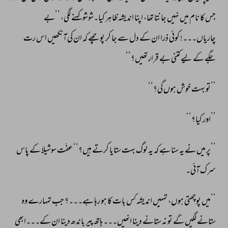
جس 
کا 
نام 
میں 
نہیں 
جانتا 
تھا، 
اپنا 
اندیشہ 
ظاہر 
کیا۔شوشو 
کہنے 
لگی، 
’’بے 
چاریاں۔۔۔! 
کوئی 
ذرا 
ان 
کے 
دل 
سے 
جا 
کر 
پوچھے 
کہ 
ان 
کی 
آنکھیں 
اس 
رت 
جگے 
کے 
لیے 
کتنی 
بے 
قرار 
تھیں؟‘‘ 
’’تو 
بہت 
خوش 
ہوں 
گی؟‘‘ 
’’اور 
کیا؟‘‘ 
’’پر 
میں 
نے 
یہ 
سنا 
ہے 
کہ 
یہ 
لوگ 
بہت 
ستایا 
کرتے 
ہیں؟‘‘ 
عفّت 
سوشیلا 
کے 
پاس 
سرک 
آئی۔ 
’’میں 
پوچھتی 
ہوں، 
تمہیں 
اندیشہ 
کس 
بات 
کا 
ہو 
رہا 
ہے۔۔۔؟ 
جب 
تمہارے 
وہ 
ستانے 
لگیں 
گے 
تو 
نہ 
ستانے 
دینا 
انھیں۔۔۔ 
ہاتھ 
پیر 
باندھ 
دینا 
ان 
کے۔۔۔ابھی 