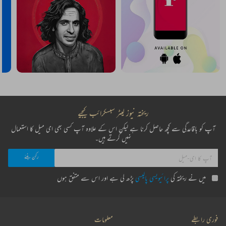
ریختہ نیوز لیٹر سبسکرائب کیجیے
آپ کو باقاعدگی سے کچھ حاصل کرنا ہے لیکن اس کے علاوہ آپ کسی بھی ای میل کا استعمال
نہیں کرتے ہیں۔
میں نے ریختہ کی
پرائیویسی پالیسی
پڑھ لی ہے اور اس سے متفق ہوں
فوری رابطے
معلومات