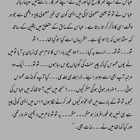
عباس 
نے 
اپنے 
گھر 
کا 
رخ 
کیا 
اور 
میں 
نے 
اپنے 
گھر 
کا۔ 
راستے 
میں 
سوچتا 
رہا 
کہ 
عباس 
نے 
شو 
شو 
جیسی 
معمولی 
لڑکی 
میں 
ایسی 
کون 
سی 
غیر 
معمولی 
چیز 
دیکھی 
ہے 
جو 
ہر 
وقت 
اسی 
کا 
ذکر 
کرتا 
رہتا 
ہے۔ 
عباس 
کے 
مذاق 
کے 
متعلق 
میں 
یقین 
کے 
ساتھ 
کہہ 
سکتا 
ہوں 
کہ 
بڑا 
اونچا 
ہے۔ 
مگر 
یہاں 
اسے 
کیا 
ہو 
گیا 
تھا۔۔۔؟ 
شو 
شو۔۔۔شوشو۔۔۔ارے 
یہ 
کیا۔۔۔؟ 
دو 
تین 
بار 
اس 
کا 
نام 
میری 
زبان 
پر 
آیا 
تو 
میں 
نے 
یوں 
محسوس 
کیا 
کہ 
پیپر 
منٹ 
کی 
گولیاں 
چوس 
رہا 
ہوں۔۔۔ 
شو 
شو۔۔۔ 
ایک 
دو 
مرتبہ 
آپ 
بھی 
اسے 
دوہرایئے۔ 
ذرا 
جلدی 
جلدی۔۔۔ 
کیا 
آپ 
کو 
لذّت 
محسوس 
ہوئی۔۔۔؟ضرور 
ہوئی 
ہو 
گی 
مگر 
کیوں۔۔۔؟سمجھ 
میں 
نہیں 
آتا 
تھا 
کہ 
میں 
عباس 
کی 
محبوبہ 
شو 
شو 
کے 
بارے 
میں 
خوامخواہ 
کیوں 
غور 
کرنے 
لگاہوں؟ 
اس 
میں 
ایسی 
کوئی 
چیز 
ہے 
ہی 
نہیں 
جو 
غورافروز 
ہو 
مگر۔۔۔ 
مگر۔۔۔ 
یہ 
شو 
شو 
نام 
میں 
دلچسپی 
ضرور 
تھی، 
اور 
کیا 
کہا 
تھا 
میں 
نے۔۔۔ 
لذت 
بھی۔‘‘	 