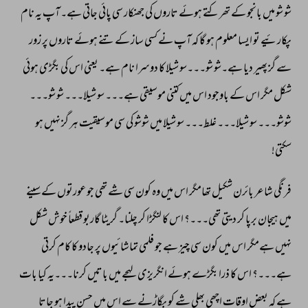
شو 
شو 
میں 
بانجو 
کے 
تھرکتے 
ہوئے 
تاروں 
کی 
جھنکار 
سی 
پائی 
جاتی 
ہے۔ 
آپ 
یہ 
نام 
پکارئیے 
تو 
ایسا 
معلوم 
ہو 
گا 
کہ 
آپ 
نے 
کسی 
ساز 
کے 
تنے 
ہوئے 
تاروں 
پر 
زور 
سے 
گز 
پھیر 
دیا 
ہے۔شو 
شو۔۔۔سو 
شیلا 
کا 
دوسرا 
نام 
ہے۔ 
یعنی 
اس 
کی 
بگڑی 
ہوئی 
شکل 
مگر 
اس 
کے 
باوجود 
اس 
میں 
کتنی 
موسیقی 
ہے۔۔۔ 
سو 
شیلا۔۔۔ 
شو 
شو۔۔۔ 
شوشو۔۔۔ 
سو 
شیلا۔۔۔ 
غلط۔۔۔ 
سو 
شیلا 
میں 
شوشو 
کی 
سی 
موسیقیت 
ہر 
گز 
نہیں 
ہو 
سکتی! 
فرنگی 
شاعر 
بائرن 
شکیل 
تھامگر 
اس 
میں 
وہ 
کون 
سی 
شے 
تھی 
جو 
عورتوں 
کے 
سینے 
میں 
ہیجان 
برپا 
کر 
دیتی 
تھی۔۔۔؟ 
اس 
کا 
لنگڑا 
کر 
چلنا۔ 
گریٹا 
گاربو 
قطعاً 
خوش 
شکل 
نہیں 
ہےمگر 
اس 
میں 
کون 
سی 
چیز 
ہے 
جو 
فلمی 
تماشائیوں 
پر 
جادو 
کا 
کام 
کرتی 
ہے۔۔۔؟ 
اس 
کا 
ذرا 
بگڑے 
ہوئے 
انگریزی 
لہجے 
میں 
باتیں 
کرنا۔۔۔یہ 
کیا 
بات 
ہے 
کہ 
بعض 
اوقات 
اچھی 
بھلی 
شے 
کو 
بگاڑنے 
سے 
اس 
میں 
حسن 
پیدا 
ہو 
جاتا 