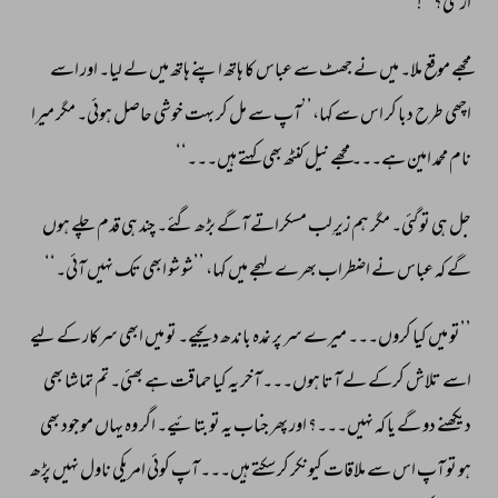
اڑ 
گئی؟‘‘! 
مجھے 
موقع 
ملا۔ 
میں 
نے 
جھٹ 
سے 
عباس 
کا 
ہاتھ 
اپنے 
ہاتھ 
میں 
لے 
لیا۔ 
اور 
اسے 
اچھی 
طرح 
دبا 
کر 
اس 
سے 
کہا،’’آپ 
سے 
مل 
کر 
بہت 
خوشی 
حاصل 
ہوئی۔ 
مگر 
میرا 
نام 
محمد 
امین 
ہے۔۔۔ 
مجھے 
نیل 
کنٹھ 
بھی 
کہتے 
ہیں۔۔۔‘‘ 
جل 
ہی 
تو 
گئی۔ 
مگر 
ہم 
زیرِ 
لب 
مسکراتے 
آگے 
بڑھ 
گئے۔ 
چند 
ہی 
قدم 
چلے 
ہوں 
گے 
کہ 
عباس 
نے 
اضطراب 
بھرے 
لہجے 
میں 
کہا، 
’’شو 
شو 
ابھی 
تک 
نہیں 
آئی۔‘‘ 
’’تو 
میں 
کیا 
کروں۔۔۔ 
میرے 
سر 
پر 
نمدہ 
باندھ 
دیجیے۔ 
تو 
میں 
ابھی 
سرکار 
کے 
لیے 
اسے 
تلاش 
کرکے 
لے 
آتا 
ہوں۔۔۔ 
آخر 
یہ 
کیا 
حماقت 
ہے 
بھئی۔ 
تم 
تماشا 
بھی 
دیکھنے 
دو 
گے 
یا 
کہ 
نہیں۔۔۔؟ 
اور 
پھر 
جناب 
یہ 
تو 
بتائیے۔ 
اگر 
وہ 
یہاں 
موجود 
بھی 
ہو 
تو 
آپ 
اس 
سے 
ملاقات 
کیونکر 
کر 
سکتے 
ہیں۔۔۔ 
آپ 
کوئی 
امریکی 
ناول 
نہیں 
پڑھ 