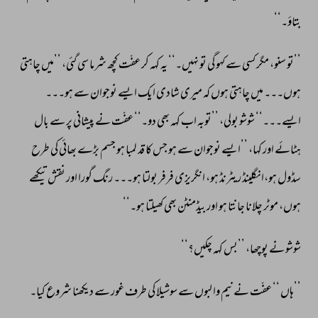
بتاؤ۔‘‘ 
’’تو 
سنو، 
مگر 
کسی 
سے 
کہو 
گی 
تو 
نہیں۔‘‘ 
یہ 
کہہ 
کر 
عفّت 
کچھ 
شرما 
سی 
گئی، 
’’میں 
چاہتی 
ہوں۔۔۔ 
میں 
چاہتی 
ہوں 
کہ 
میری 
شادی 
ایک 
ایسے 
نوجوان 
سے 
ہو۔۔۔ 
ایسے۔۔۔‘‘ 
شوشو 
بولی، 
’’توبہ 
اب 
کہہ 
بھی 
دو۔‘‘ 
عفّت 
نے 
پیشانی 
پر 
سے 
بال 
ہٹائے 
اور 
کہا، 
’’ایسے 
نوجوان 
سے 
ہو 
جس 
کا 
قد 
لمبا 
ہو 
جسم 
بڑے 
بھائی 
کی 
طرح 
سڈول 
ہو،انگلینڈ 
ریٹرنڈ 
ہو، 
انگریزی 
فرفر 
بولتا 
ہو۔۔۔ 
رنگ 
گورا 
اور 
نقش 
تیکھے 
ہوں، 
موٹر 
چلانا 
جانتا 
ہو 
اور 
بیڈمنٹن 
بھی 
کھیلتا 
ہو۔‘‘ 
شوشو 
نے 
پوچھا، 
’’بس 
کہہ 
چکیں؟‘‘ 
’’ہاں 
‘‘ 
عفّت 
نے 
نیم 
وا 
لبوں 
سے 
سوشیلا 
کی 
طرف 
غور 
سے 
دیکھنا 
شروع 
کیا۔ 