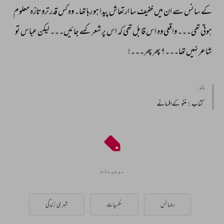
کے 
سانس 
سے 
ان 
میں 
خفیف 
سا 
ارتعاش 
پیدا 
ہو 
رہا 
تھا۔ 
وہ 
کس 
قدر 
تروتازہ 
معلوم 
ہوتی 
تھی۔۔۔ 
واقعی 
وہ 
اس 
قابل 
تھی 
کہ 
اس 
پر 
شعر 
کہے 
جائیں۔۔۔ 
لیکن 
عباس 
تو 
شاعر 
نہیں 
تھا۔۔۔؟ 
پھر 
پھر۔۔۔! 
مأخذ :
کتاب
: منٹو کےافسانے
موضوعات
رومانس
نفسیات
شہری زندگی