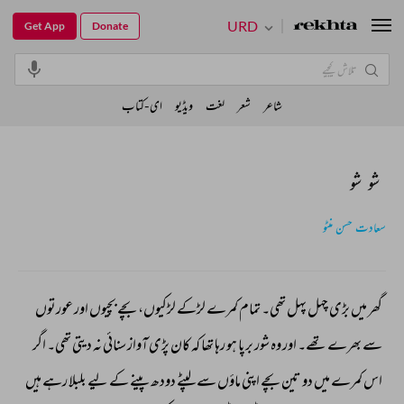
URD
Get App
Donate
شاعر
شعر
لغت
ویڈیو
ای-کتاب
شو شو
سعادت حسن منٹو
گھر 
میں 
بڑی 
چہل 
پہل 
تھی۔ 
تمام 
کمرے 
لڑکے 
لڑکیوں، 
بچے 
بچیوں 
اور 
عورتوں 
سے 
بھرے 
تھے۔ 
اور 
وہ 
شور 
برپا 
ہو 
رہا 
تھا 
کہ 
کان 
پڑی 
آواز 
سنائی 
نہ 
دیتی 
تھی۔ 
اگر 
اس 
کمرے 
میں 
دو 
تین 
بچے 
اپنی 
ماؤں 
سے 
لپٹے 
دودھ 
پینے 
کے 
لیے 
بلبلا 
رہے 
ہیں 