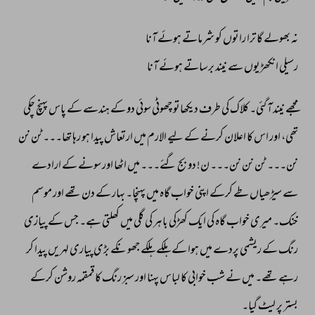
نہ 
بھولے 
گا 
ترا 
راتوں 
کو 
شرماتے 
ہوئے 
آنا 
رسیلی 
انکھڑیوں 
سے 
نیند 
برساتے 
ہوئے 
آنا 
مجھے 
نیند 
آ 
گئی۔ 
کلاک 
کی 
طرف 
دیکھاتو 
چھوٹی 
سوئی 
دو 
کے 
ہندسے 
کے 
پاس 
پہنچ 
چکی 
تھی، 
اور 
اس 
کا 
اعلان 
کرنے 
کے 
لیے 
الارم 
میں 
ارتعاش 
پیدا 
ہو 
رہا 
تھا۔۔۔ٹن 
نن 
نن۔۔۔ 
ٹن 
نن 
نن۔۔۔ 
ن! 
دو 
بج 
گئے۔۔۔ 
میں 
اٹھا 
اور 
سونے 
کے 
ارادے 
سے 
سیڑھیاں 
طے 
کرکے 
اپنی 
خواب 
گاہ 
میں 
پہنچا۔ 
بہار 
کے 
دن 
تھے 
اور 
موسم 
خنک۔ 
میری 
خواب 
گاہ 
کی 
ایک 
کھڑکی 
باہر 
کی 
گلی 
میں 
کھلتی 
ہے۔ 
جس 
کے 
پیازی 
رنگ 
کے 
ریشمی 
پردے 
میں 
ہوا 
کے 
ہلکے 
ہلکے 
جھونکے 
بڑی 
پیاری 
لہریں 
پیدا 
کر 
رہے 
تھے۔ 
میں 
نے 
شب 
خوابی 
کا 
لباس 
پہنا 
اور 
سبز 
رنگ 
کا 
قمقمہ 
روشن 
کرکے 
بستر 
پر 
لیٹ 
گیا۔ 