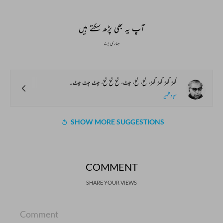
Bait Bazi Explained
Lucknow’s Courts to
Poets Live at t
Global Stages
e-Rekhta Lond
Mushaira
آپ یہ بھی پڑھ سکتے ہیں
ہماری پسند
گھڑ گھڑ گھڑ گھڑ، ٹخ، ٹخ، چٹ، ٹخ ٹخ ٹخ، چٹ چٹ چٹ۔
سجاد ظہیر
SHOW MORE SUGGESTIONS
COMMENT
SHARE YOUR VIEWS
Comment