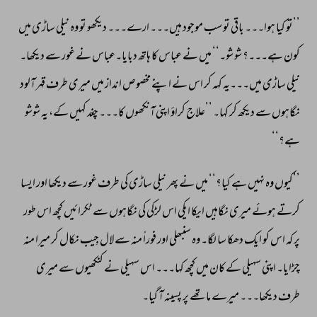
’’تو 
کیا 
ہوا۔۔۔ 
باقی 
تو 
سب 
موجود 
ہیں۔۔۔ 
ارے۔۔۔ 
دیکھو 
تو 
وہ 
نیلی 
ساڑی 
میں 
کون 
ہے۔۔۔؟ 
شو 
شو۔‘‘ 
میں 
نے 
عباس 
کا 
ہاتھ 
دبایا۔عباس 
نے 
غور 
سے 
دیکھا۔ 
نیلی 
ساڑی 
میں۔۔۔یہ 
کہہ 
کر 
اس 
نے 
اپنے 
مخصوص 
انداز 
میں 
میری 
طرف 
قہر 
آلود 
نگاہوں 
سے 
دیکھ 
کر 
کہا۔ 
’’علاج 
کراؤ 
اپنی 
آنکھوں 
کا۔۔۔ 
چغد 
کہیں 
کے، 
یہ 
شوشو 
ہے؟‘‘ 
’’کیوں 
وہ 
نہیں 
ہے 
کیا؟‘‘ 
میں 
نے 
پھر 
نیلی 
ساڑی 
کی 
طرف 
غور 
سے 
دیکھا 
اور 
ایسا 
کرتے 
ہوئے 
میری 
نگاہیں 
ایکا 
ایکی 
اس 
لڑکی 
کی 
نگاہوں 
سے 
ٹکرائیں 
کچھ 
اس 
طور 
پر 
کہ 
اس 
کو 
ایک 
دھکا 
سا 
لگا۔ 
وہ 
سنبھلی 
اور 
فوراً 
منہ 
سے 
لال 
جِیب 
نکال 
کر 
میرا 
منہ 
چڑایا۔ 
اپنی 
سہیلی 
کے 
کان 
میں 
کچھ 
کہا۔۔۔ 
اس 
سہیلی 
نے 
کنکھیوں 
سے 
میری 
طرف 
دیکھا۔۔۔ 
میرے 
ماتھے 
پر 
پسینہ 
آ 
گیا۔ 