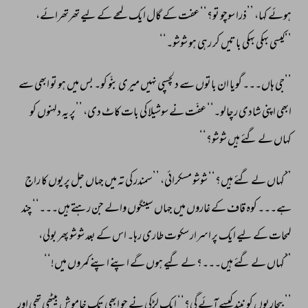
ہوئے 
کہا، 
’’ذرا 
سوچو 
تو؟‘‘ 
عفت 
کے 
گال 
ایک 
لمحے 
کے 
لیے 
تھرتھرائے، 
’’کیسی 
بہکی 
بہکی 
باتیں 
کر 
رہی 
ہو 
شوشو۔‘‘ 
’’جی 
ہاں۔۔۔ 
گویا 
ان 
باتوں 
سے 
دلچسپی 
نہیں 
میری 
بنّو 
کو۔ 
بس 
میں 
ہو 
تو 
ابھی 
سے 
ابھی 
اپنی 
شادی 
رچالو۔‘‘ 
عفّت 
نے 
سوشیلا 
کی 
بات 
کاٹ 
دی، 
’’پر 
یہ 
دلہنوں 
کو 
کہاں 
لے 
گئے 
ہیں 
شوشو؟‘‘ 
’’کہاں 
لے 
گئے 
ہیں؟‘‘ 
شوشو 
مسکرائی، 
’’سمندر 
کی 
تہ 
میں 
جہاں 
جل 
پریوں 
کا 
راج 
ہے۔۔۔ 
کوہ 
قاف 
کے 
غاروں 
میں 
جہاں 
سینگوں 
والے 
جن 
رہتے 
ہیں۔۔۔‘‘ 
چند 
لمحات 
کے 
لیے 
ایک 
پر 
اسرار 
سکوت 
طاری 
رہا۔ 
اس 
کے 
بعد 
شوشو 
پھر 
بولی، 
’’کہاں 
لے 
گئے 
ہیں۔۔۔؟ 
لے 
گیے 
ہوں 
گے 
اپنے 
اپنے 
کمروں 
میں!‘‘ 
’’بیچاریوں 
کو 
نیند 
کیسے 
آئے 
گی؟‘‘ 
ایک 
لڑکی 
نے 
جو 
ابھی 
تک 
خاموش 
بیٹھی 
تھی 
اور 