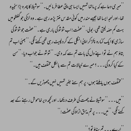
’’میری 
دعا 
ہے 
کہ 
پرماتما 
تمہیں 
ایسا 
ہی 
پتی 
عطا 
فرمائیں۔‘‘ 
سوشیلا 
کا 
چہرہ 
بڑا 
سنجیدہ 
تھا، 
اور 
لہجہ 
ایسا 
تھا 
جیسے 
مندر 
میں 
کوئی 
مقدس 
منتر 
پڑھ 
رہی 
ہے۔ 
وہ 
لڑکی 
جو 
گفتگو 
میں 
بہت 
کم 
حصّہ 
لیتی 
تھی،بولی، 
’’عفّت! 
اب 
شوشو 
کی 
باری 
ہے۔‘‘ 
عفّت 
جو 
شوشو 
کی 
ساڑی 
کا 
ایک 
کنارہ 
پکڑ 
کر 
اپنی 
انگلی 
کے 
گرد 
لپیٹ 
رہی 
تھی 
کہنے 
لگی،’’ 
بھئی 
اب 
تم 
بتاؤ 
ہم 
نے 
تو 
اپنے 
دل 
کی 
بات 
تم 
سے 
کہہ 
دی۔ 
‘‘شوشو 
نے 
جواب 
دیا،’’ 
سن 
کے 
کیا 
کرو 
گی۔۔۔؟ 
میرے 
خیالات 
تم 
سے 
بالکل 
مختلف 
ہیں۔‘‘ 
’’مختلف 
ہوں 
یا 
ملتے 
ہوں، 
پر 
ہم 
سنے 
بغیر 
تمہیں 
نہیں 
چھوڑیں 
گے۔‘‘ 
’’میں۔۔۔‘‘ 
سوشیلا 
نے 
چھت 
کی 
طرف 
دیکھا۔ 
اور 
کچھ 
دیر 
خاموش 
رہنے 
کے 
بعد 
کہنے 
لگی، 
’’میں۔۔۔ 
پر 
تم 
مذاق 
اڑاؤ 
گی 
عفّت!‘‘ 
’’ارے۔۔۔تم 
سناؤ 
تو؟‘‘ 