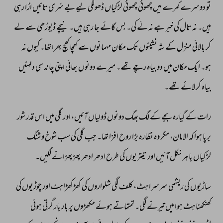
تو 
دوسرے 
کمرے 
میں 
چھوٹی 
چھوٹی 
لڑکیاں 
ڈھولکی 
لیے 
بے 
سُری 
تانیں 
اڑا 
رہی 
ہیں۔ 
نہ 
تال 
کی 
خبر 
ہے 
نہ 
لَے 
کی۔ 
بس 
گائے 
جا 
رہی 
ہیں۔ 
نیچے 
ڈیوڑھی 
سے 
لے 
کر 
بالائی 
منزل 
کے 
شہ 
نشینوں 
تک 
مکان 
مہمانوں 
سے 
کھچا 
کھچ 
بھرا 
تھا۔کیوں 
نہ 
ہو۔ 
ایک 
مکان 
میں 
دو 
بیاہ 
رچے 
تھے۔ 
میرے 
دونوں 
بھائی 
اپنی 
چاند 
سی 
دلہنیں 
بیاہ 
کر 
لائے 
تھے۔ 
رات 
کے 
گیارہ 
بجے 
کے 
لگ 
بھگ 
دونوں 
ڈولیاں 
آئیں، 
اور 
گلی 
میں 
اس 
قدر 
شور 
برپا 
ہوا 
کہ 
الامان، 
مگر 
وہ 
نظارہ 
بڑا 
روح 
افزا 
تھا۔ 
جب 
گلی 
کی 
سب 
شوخ 
و 
شنگ 
لڑکیاں 
باہر 
نکل 
آئیں 
اور 
تیتریوں 
کی 
طرح 
ادھر 
ادھر 
پھڑپھڑانے 
لگیں۔ 
ساڑیوں 
کی 
ریشمی 
سرسراہٹ، 
کلف 
لگی 
شلواروں 
کی 
کھڑکھڑاہٹ 
اور 
چوڑیوں 
کی 
کھنکھناہٹ 
ہوا 
میں 
تیرنے 
لگی۔ 
تمتماتے 
ہوئے 
مکھڑوں 
پر 
بار 
بار 
گرتی 
ہوئی 