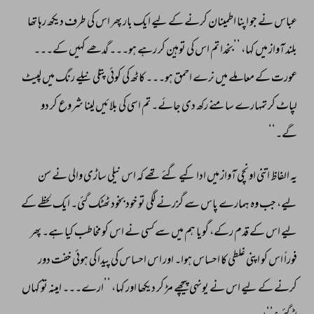
عباس 
نے 
جو 
اپنا 
اطمینان 
کرنے 
کے 
لیے 
ایک 
بار 
پھر 
اس 
کی 
طرف 
دیکھ 
رہا 
تھا 
بلند 
آواز 
میں 
کہا، 
’’بخدا 
تم 
اس 
کی 
توہین 
کر 
رہے 
ہو۔۔۔ 
گدھے 
کہیں 
کے۔۔۔ 
عورت 
کے 
معاملے 
میں 
نرے 
احمق 
ہو۔۔۔ 
کاٹھ 
کی 
کوئی 
پتلی 
نیلے 
رنگ 
میں 
لپیٹ 
لپاٹ 
کر 
تمہارے 
سامنے 
رکھ 
دی 
جائے۔ 
تم 
اسی 
کی 
بلائیں 
لینا 
شروع 
کر 
دو 
گے۔‘‘ 
یہ 
الفاظ 
اتنی 
اونچی 
آواز 
میں 
ادا 
کیے 
گئے 
تھے 
کہ 
اس 
نیلی 
ساڑی 
والی 
نے 
سن 
لیے، 
جب 
وہ 
ہمارے 
پاس 
سے 
گزرنے 
لگی 
تو 
خود 
بخود 
ٹھٹک 
گئی۔ 
ایک 
لحظے 
کے 
لیے 
اس 
کے 
قدم 
رکے، 
گویا 
ہم 
میں 
سے 
کسی 
نے 
اس 
کو 
مخاطب 
کیا 
ہے۔ 
پھر 
فوراً 
اس 
کو 
اپنی 
غلطی 
کا 
احساس 
ہوا۔ 
اور 
اس 
احساس 
کی 
پیدا 
کی 
ہوئی 
خفت 
دور 
کرنے 
کے 
لیے 
اس 
نے 
یونہی 
پیچھے 
مڑ 
کر 
دیکھا 
اور 
کہا، 
’’ارے۔۔۔ 
امینہ 
تو 
کہاں 