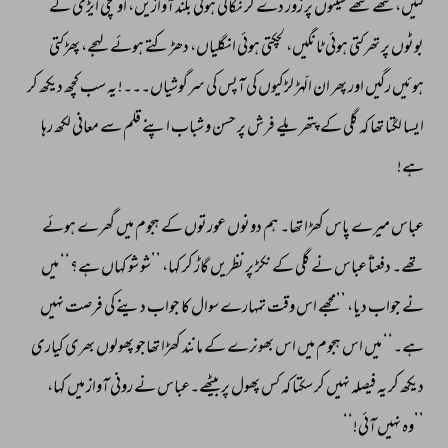
لٹیں،ننھے 
ننھے 
سینوں 
پر 
زور 
دے 
کر 
نکالی 
ہوئی 
بلند 
آوازیں، 
اونچی 
ایڑی 
کے 
بوٹوں 
پر 
تھرکتی 
ہوئی 
ٹانگیں، 
لچکتی 
ہوئی 
انگلیاں، 
دھڑکتے 
ہوئے 
لہجے، 
پھڑکتی 
ہوئیں 
رگیں 
اور 
پھر 
ان 
الّہڑ 
لڑکیوں 
کی 
آپس 
کی 
سرگوشیاں۔۔۔! 
یہ 
سب 
کچھ 
دیکھ 
کر 
ایسا 
لگتا 
تھا 
کہ 
گلی 
کے 
پتھریلے 
فرش 
پر 
حسن 
و 
شباب 
اپنے 
قلم 
سے 
معانی 
لکھ 
رہا 
ہے! 
عباس 
میرے 
پاس 
کھڑا 
تھا۔ 
ہم 
دونوں 
عورتوں 
کے 
ہجوم 
میں 
گھرے 
ہوئے 
تھے۔ 
دفعتاً 
عباس 
نے 
گلی 
کے 
نکڑ 
پر 
نظریں 
گاڑ 
کر 
کہا، 
’’شو 
شو 
کہاں 
ہے؟‘‘ 
میں 
نے 
جواب 
دیا، 
’’مجھے 
اس 
وقت 
تمہارے 
سوال 
کا 
جواب 
دینے 
کی 
فرصت 
نہیں 
ہے۔‘‘ 
میں 
اس 
ہجوم 
میں 
اس 
بھونرے 
کے 
مانند 
کھڑا 
تھاجو 
پھولوں 
بھری 
کیاری 
دیکھ 
کر 
یہ 
فیصلہ 
نہیں 
کر 
سکتا 
کہ 
کس 
پھول 
پر 
بیٹھے۔عباس 
نے 
رونی 
آواز 
میں 
کہا، 
’’وہ 
نہیں 
آئی!‘‘ 