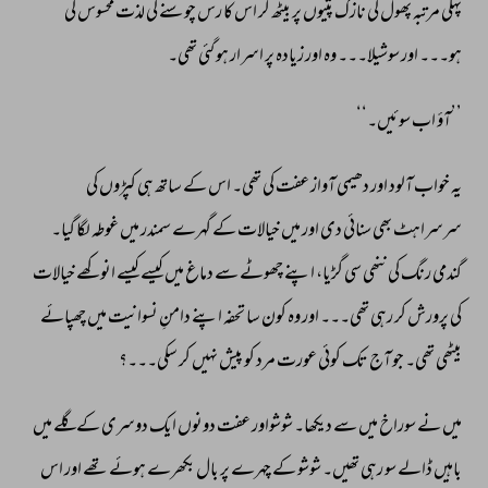
پہلی 
مرتبہ 
پھول 
کی 
نازک 
پتیوں 
پر 
بیٹھ 
کر 
اس 
کا 
رس 
چوسنے 
کی 
لذت 
محسوس 
کی 
ہو۔۔۔ 
اور 
سوشیلا۔۔۔ 
وہ 
اور 
زیادہ 
پر 
اسرار 
ہو 
گئی 
تھی۔ 
’’آؤ 
اب 
سوئیں۔‘‘ 
یہ 
خواب 
آلود 
اور 
دھیمی 
آواز 
عفت 
کی 
تھی۔ 
اس 
کے 
ساتھ 
ہی 
کپڑوں 
کی 
سرسراہٹ 
بھی 
سنائی 
دی 
اور 
میں 
خیالات 
کے 
گہرے 
سمندر 
میں 
غوطہ 
لگا 
گیا۔ 
گندمی 
رنگ 
کی 
ننھی 
سی 
گڑیا، 
اپنے 
چھوٹے 
سے 
دماغ 
میں 
کیسے 
کیسے 
انوکھے 
خیالات 
کی 
پرورش 
کر 
رہی 
تھی۔۔۔ 
اور 
وہ 
کون 
سا 
تحفہ 
اپنے 
دامنِ 
نسوانیت 
میں 
چھپائے 
بیٹھی 
تھی۔ 
جو 
آج 
تک 
کوئی 
عورت 
مرد 
کو 
پیش 
نہیں 
کر 
سکی۔۔۔؟ 
میں 
نے 
سوراخ 
میں 
سے 
دیکھا۔ 
شوشواور 
عفت 
دونوں 
ایک 
دوسری 
کے 
گلے 
میں 
باہیں 
ڈالے 
سو 
رہی 
تھیں۔ 
شوشو 
کے 
چہرے 
پر 
بال 
بکھرے 
ہوئے 
تھے 
اور 
اس 