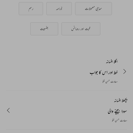
سماجی معمولات
ڈرامہ
رسم
محبت اور رومانس
جنسیت
اگلا افسانہ
خط اور اس کا جواب
سعادت حسن منٹو
پچھلا افسانہ
سودا بیچنے والی
سعادت حسن منٹو