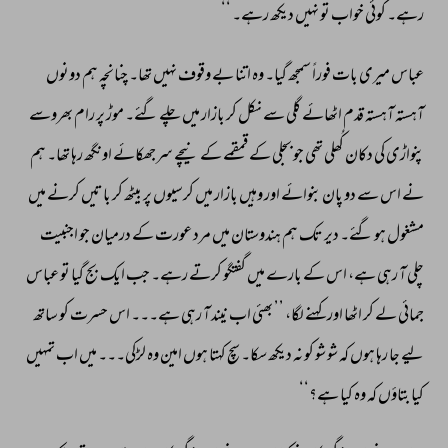
رہے۔ 
کوئی 
خواب 
تو 
نہیں 
دیکھ 
رہے۔ 
‘‘ 
عباس 
میری 
بات 
فوراً 
سمجھ 
گیا۔ 
وہ 
اتنا 
بے 
وقوف 
نہیں 
تھا۔ 
چنانچہ 
ہم 
دونوں 
آہستہ 
آہستہ 
قدم 
اٹھائے 
گلی 
سے 
نکل 
کر 
بازار 
میں 
چلے 
گئے۔ 
موڑ 
پر 
رام 
بھروسے 
پنواڑی 
کی 
دکان 
کُھلی 
تھی 
جو 
بجلی 
کے 
قمقمے 
کے 
نیچے 
سرجھکائے 
اونگھ 
رہا 
تھا۔ 
ہم 
نے 
اس 
سے 
دو 
پان 
بنوائے 
اور 
وہیں 
بازار 
میں 
کرسیوں 
پر 
بیٹھ 
کر 
باتیں 
کرنے 
میں 
مشغول 
ہو 
گئے۔ 
دیر 
تک 
ہم 
ہندوستان 
میں 
مرد 
عورت 
کے 
درمیان 
جو 
اجنبیت 
چلی 
آ 
رہی 
ہے، 
اس 
کے 
بارے 
میں 
گفتگو 
کرتے 
رہے۔ 
جب 
ایک 
بج 
گیا 
تو 
عباس 
جمائی 
لے 
کر 
اٹھا 
اور 
کہنے 
لگا، 
’’ 
بھئی 
اب 
نیند 
آ 
رہی 
ہے۔۔۔ 
اس 
حسرت 
کو 
ساتھ 
لیے 
جا 
رہا 
ہوں 
کہ 
شو 
شو 
کو 
نہ 
دیکھ 
سکا۔ 
سچ 
کہتا 
ہوں 
امین 
وہ 
لڑکی۔۔۔ 
میں 
اب 
تمہیں 
کیا 
بتاؤں 
کہ 
وہ 
کیا 
ہے؟‘‘ 