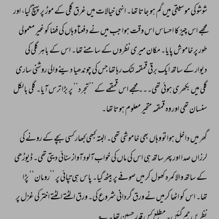
شوشو 
کی 
موسیقی 
میں 
گم 
ہو 
جاتا 
تھا۔ 
انہی 
خیالات 
میں 
غرق 
گلی 
کے 
موڑ 
پر 
پہنچ 
گیا، 
اور 
مجھے 
اس 
چیز 
کا 
احساس 
اس 
وقت 
ہوا 
جب 
میں 
نے 
دفعتاً 
وہاں 
کی 
فضا 
کو 
غیر 
معمولی 
طور 
پر 
خاموش 
پایا۔ 
مکان 
میری 
نظروں 
کے 
سامنے 
تھا۔ 
اس 
کے 
باہر 
گلی 
کی 
دیوار 
کے 
ساتھ 
ایک 
برقی 
قمقمہ 
لٹک 
رہا 
تھا 
جس 
کی 
چوندھیا 
دینے 
والی 
روشنی 
ساری 
گلی 
میں 
بکھری 
ہوئی 
تھی۔۔۔ 
مجھے 
اس 
قمقمے 
کے 
’’تجرد‘‘ 
پر 
بڑا 
ترس 
آیا۔ 
گلی 
بالکل 
سنسان 
تھی 
اور 
وہ 
قمقمہ 
متحیر 
معلوم 
ہوتا 
تھا۔ 
گھر 
میں 
داخل 
ہواتو 
وہاں 
بھی 
خاموشی 
تھی۔ 
البتہ 
کبھی 
کبھار 
کسی 
بچے 
کے 
رونے 
کی 
لرزاں 
صدا 
اور 
پھر 
ساتھ 
ہی 
اس 
کی 
ماں 
کی 
خواب 
آلود 
آواز 
سنائی 
دیتی 
تھی۔ 
ڈیوڑھی 
کے 
ساتھ 
والا 
کمرہ 
کھول 
کر 
میں 
صوفے 
پر 
بیٹھ 
گیا۔ 
پاس 
ہی 
تپائی 
پر 
’’رومان‘‘ 
پڑا 
تھا۔ 
اس 
کو 
اٹھا 
کرمیں 
نے 
ورق 
گردانی 
شروع 
کی۔ 
ورق 
الٹتے 
الٹتے 
اختر 
کی 
غزل 
پر 
نظریں 
جم 
گئیں۔ 
مطلع 
کس 
قدر 
حسین 
تھا۔ 
؂ 