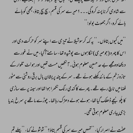
اٹھ 
کھڑی 
ہوئی 
اور 
سوشیلا 
سے 
پوچھنے 
لگی، 
’’ہاں، 
یہ 
تو 
بتاؤ 
شوشو 
تم 
بھلا 
کیسے 
آدمی 
سے 
شادی 
کرنا 
پسند 
کرو 
گی۔۔۔؟ 
میرے 
سر 
کی 
قسم، 
سچ 
سچ 
بتاؤ،مجھی 
کو 
ہائے 
ہائے 
کرو، 
اگر 
جھوٹ 
بولو!‘‘ 
’’میں 
کیوں 
بتاؤں۔‘‘ 
یہ 
کہہ 
کر 
سوشیلا 
نے 
تیزی 
سے 
اپنے 
سر 
کو 
حرکت 
دی 
اور 
اس 
کا 
چہرہ 
(جو 
میری) 
نگاہوں 
سے 
پوشیدہ 
تھا، 
سامنے 
آگیا، 
میں 
نے 
غور 
سے 
دیکھا 
وہ 
مجھے 
بے 
حد 
حسین 
معلوم 
ہوئی۔ 
آنکھیں 
مست 
تھیں 
اور 
ہونٹ 
تلوار 
کے 
تازہ 
زخم 
کے 
مانند 
کھلے 
ہوئے 
تھے۔ 
سرکے 
چند 
پریشان 
بال 
برقی 
روشنی 
سے 
منّور 
فضا 
میں 
ناچ 
رہے 
تھے۔ 
چہرے 
کا 
گندمی 
رنگ 
نکھرا 
ہوا 
تھا 
اور 
سینہ 
پر 
سے 
ساڑی 
کا 
پلّو 
نیچے 
ڈھلک 
گیا 
تھا، 
ہولے 
ہولے 
دھڑک 
رہا 
تھا۔ 
چوڑے 
ماتھے 
پر 
سرخ 
بندیا 
بڑی 
پیاری 
معلوم 
ہوتی 
تھی۔ 
عفّت 
نے 
اصرار 
کیا، 
’’تمہیں 
میرے 
سر 
کی 
قسم 
بتاؤ؟‘‘ 
شوشو 
نے 
کہا، 
’’پہلے 
تم 