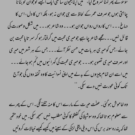
شوشو 
نے 
پھر 
کہنا 
شروع 
کیا، 
’’میں 
اپنا 
جیون 
ساتھی 
ایک 
ایسے 
نوجوان 
کو 
بنانا 
چاہتی 
ہوں 
جو 
صرف 
عمر 
کے 
لحاظ 
سے 
ہی 
جوان 
نہ 
ہو، 
بلکہ 
اس 
کا 
دل، 
اس 
کا 
دماغ۔۔۔ 
اس 
کا 
رواں 
رواں 
جوان 
ہو۔۔۔ 
وہ 
شاعر 
ہو۔۔۔ 
میں 
شکل 
و 
صورت 
کی 
قائل 
نہیں۔۔۔ 
مجھے 
شاعر 
چاہیے 
جو 
میری 
محبت 
میں 
گرفتار 
ہو 
کر 
سرتاپا 
محبت 
بن 
جائے، 
جس 
کو 
میری 
ہر 
بات 
میں 
حسن 
نظر 
آئے۔۔۔ 
جس 
کے 
ہر 
شعر 
میں 
میری 
اور 
صرف 
میری 
تصویر 
ہو۔۔۔ 
جو 
میری 
محبت 
کی 
گہرائیوں 
میں 
گُم 
ہو 
جائے۔۔۔ 
میں 
اسے 
ان 
تمام 
چیزوں 
کے 
بدلے 
میں 
اپنی 
نسوانیت 
کا 
وہ 
تخفہ 
دوں 
گی 
جو 
آج 
تک 
کوئی 
عورت 
نہیں 
دے 
سکی۔‘‘ 
وہ 
خاموش 
ہو 
گئی۔ 
عفّت 
حیرت 
کے 
مارے 
اس 
کا 
منہ 
تکنے 
لگی۔ 
اس 
کے 
چہرے 
سے 
معلوم 
ہوتا 
تھا 
کہ 
وہ 
سوشیلا 
کی 
گفتگو 
کا 
کوئی 
مطلب 
نہیں 
سمجھ 
سکی۔ 
میں 
خود 
متحیر 
تھا 
کہ 
پندرہ 
سولہ 
برس 
کی 
اس 
دبلی 
پتلی 
لڑکی 
کے 
سینے 
میں 
کیسے 
کیسے 
خیالات 
کروٹیں 