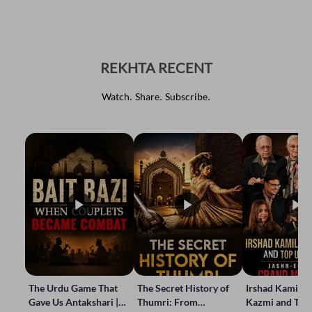
REKHTA RECENT
Watch. Share. Subscribe.
The Urdu Game That
The Secret History of
Irshad Kamil, B
Gave Us Antakshari |
Thumri: From
Kazmi and Top