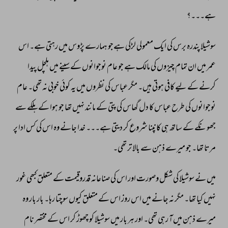
ہے۔۔۔؟ 
سوشیلا 
پندرہ 
برس 
کی 
ایک 
معمولی 
لڑکی 
ہےجو 
ہمارے 
پڑوس 
میں 
رہتی 
ہے۔ 
اس 
عمر 
میں 
ان 
تمام 
چیزوں 
کی 
مالک 
ہے 
جو 
عام 
نوجوانوں 
کے 
سینے 
میں 
ہلچل 
پیدا 
کرنے 
کے 
لیے 
کافی 
ہوتی 
ہیں۔ 
مگر 
عباس 
کی 
نظروں 
میں 
یہ 
کوئی 
خوبی 
نہ 
تھی۔ 
عام 
نوجوانوں 
کی 
طرح 
عباس 
کا 
دل 
گھاس 
کی 
پتی 
کے 
مانند 
نہیں 
تھا 
جو 
ہوا 
کے 
ہلکے 
سے 
جھونکے 
کے 
ساتھ 
ہی 
کانپنا 
شروع 
کر 
دیتی 
ہے۔۔۔ 
خدا 
جانے 
وہ 
اس 
کی 
کس 
ادا 
پر 
مرتا 
تھا۔ 
جو 
میرے 
ذہن 
سے 
بالا 
تر 
تھی۔ 
میں 
نے 
سوشیلا 
کی 
شکل 
وصورت 
اور 
اس 
کی 
صناعانہ 
قدروقیمت 
کے 
متعلق 
کبھی 
غور 
نہیں 
کیا 
تھا۔ 
مگر 
نہ 
جانے 
میں 
اس 
روز 
اس 
کے 
متعلق 
کیوں 
سوچتا 
رہا۔ 
بار 
بار 
وہ 
میرے 
ذہن 
میں 
آ 
رہی 
تھی۔ 
اور 
ہر 
بار 
میں 
سوشیلا 
کو 
چھوڑ 
کر 
اس 
کے 
مختصر 
نام 