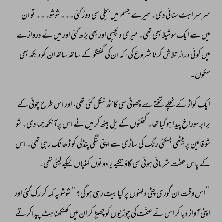
سرسراہٹ 
سنائی 
دی۔ 
میرے 
جسم 
میں 
بجلی 
سی 
دوڑ 
گئی۔۔۔ 
شوشو۔۔۔ 
تو 
ان 
میں 
سے 
ایک 
سوشیلا 
بھی 
تھی۔ 
میری 
دلچسپی 
اور 
بھی 
بڑھ 
گئی 
اور 
میں 
نے 
دروازے 
میں 
کوئی 
دراڑ 
تلاش 
کرنا 
شروع 
کی، 
کہ 
ان 
کی 
گفتگو 
کے 
ساتھ 
ساتھ 
ان 
کو 
دیکھ 
بھی 
سکوں۔ 
ایک 
کواڑ 
کے 
نچلے 
تختے 
سے 
چھوٹی 
سی 
گانٹھ 
نکل 
گئی 
تھی، 
اور 
اس 
طرح 
چونی 
کے 
برابر 
سوراخ 
پیدا 
ہو 
گیا 
تھا۔ 
گھٹنوں 
کے 
بل 
بیٹھ 
کر 
میں 
نے 
اس 
پر 
آنکھ 
جما 
دی۔ 
شو 
شو 
قالین 
پر 
بیٹھی 
بسکٹی 
رنگ 
کی 
ساڑی 
سے 
اپنی 
ننگی 
پنڈلی 
کو 
ڈھانک 
رہی 
تھی۔ 
اس 
کے 
پاس 
عفّت 
شرمائی 
ہوئی 
سی 
گاؤ 
تکیے 
پر 
دونوں 
کہنیاں 
ٹیکے 
لیٹی 
تھی۔ 
’’اس 
وقت 
ان 
گوری 
چٹی 
دلہنوں 
پر 
کیا 
بیت 
رہی 
ہو 
گی؟‘‘ 
شوشو 
یہ 
کہہ 
کر 
رک 
گئی 
اور 
اپنی 
آواز 
دبا 
کر 
اس 
نے 
عفّت 
کی 
چوڑیوں 
کو 
چھیڑ 
کر 
ان 
میں 
کھنکھناہٹ 
پیداکرتے 