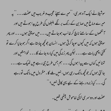
سوشیلا 
نے 
ایک 
آہ 
بھری، 
’’میرے 
سپنے 
عجیب 
و 
غریب 
ہیں 
عفّت۔۔۔‘‘ 
یہ 
میرے 
دماغ 
میں 
صابن 
کے 
رنگ 
برنگے 
بلبلوں 
کی 
طرح 
پیدا 
ہوتے 
ہیں 
اور 
آنکھوں 
کے 
سامنے 
ناچ 
کر 
غائب 
ہو 
جاتے 
ہیں۔۔۔میں 
سوچتی 
ہوں۔۔۔ 
اور 
پھر 
سوچتی 
ہوں 
کہ 
میں 
کیوں 
سوچا 
کرتی 
ہوں۔ 
انسان 
جو 
کچھ 
چاہتا 
ہے 
اگر 
ہو 
جایا 
کرے 
تو 
کتنی 
اچھی 
بات 
ہے۔۔۔لیکن 
پھر 
زندگی 
میں 
کیا 
رہ 
جائے 
گا۔۔۔ 
خواہشیں 
اور 
تمنائیں 
کہاں 
سے 
پیدا 
ہوں 
گی۔۔۔ 
ہم 
جس 
طرح 
جی 
رہے 
ہیں 
ٹھیک 
ہے۔۔۔ 
جانتی 
ہوں 
کہ 
جو 
کچھ 
مانگ 
رہی 
ہوں،نہیں 
ملے 
گا۔ 
مگر 
دل 
میں 
مانگ 
تو 
رہے 
گی۔۔۔ 
کیا 
زندہ 
رہنے 
کے 
لیے 
یہی 
کافی 
نہیں؟‘‘ 
عفّت 
اور 
دوسری 
لڑکی 
خاموش 
بیٹھی 
تھیں۔ 