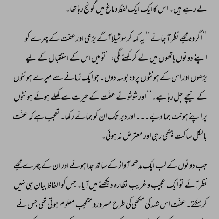
لے 
رہے 
ہیں۔ 
اس 
کا 
ایک 
ایک 
لفظ 
دماغ 
میں 
گونج 
رہا 
تھا۔ 
’’اگر 
وہ 
مجھے 
نظر 
آ 
جائے‘‘ 
یہ 
کہہ 
کر 
سوشیلا 
آگے 
بڑھی 
اور 
عفت 
کے 
چہرے 
کو 
اپنے 
دونوں 
ہاتھوں 
میں 
لے 
کر 
کہنے 
لگی، 
’’تو 
میں 
اس 
کے 
استقبال 
کے 
لیے 
بڑھوں 
اور 
اس 
کے 
ہونٹوں 
پر 
وہ 
بوسہ 
دوں۔ 
جو 
ایک 
زمانے 
سے 
میرے 
ہونٹوں 
کے 
نیچے 
جل 
رہا 
ہے۔‘‘ 
اور 
شوشو 
نے 
عفّت 
کے 
حیرت 
سے 
کھلے 
ہوئے 
ہونٹوں 
پر 
اپنے 
ہونٹ 
جما 
دیے۔۔۔ 
اور 
دیر 
تک 
ان 
کو 
جمائے 
رکھا۔ 
تعجب 
ہے 
کہ 
عفّت 
بالکل 
ساکت 
بیٹھی 
رہی 
اور 
معترض 
نہ 
ہوئی۔ 
جب 
دونوں 
کے 
لب 
ایک 
مدھم 
آواز 
کےساتھ 
جدا 
ہوئے 
اور 
ان 
کے 
چہرے 
مجھے 
نظر 
آئے 
تو 
ایک 
عجیب 
و 
غریب 
نظارہ 
دیکھنے 
میں 
آیا۔ 
جس 
کو 
الفاظ 
بیان 
ہی 
نہیں 
کر 
سکتے۔ 
عفّت 
اس 
شہد 
کی 
مکھی 
کی 
طرح 
مسرورو 
متعجب 
معلوم 
ہوتی 
تھی 
جس 
نے 