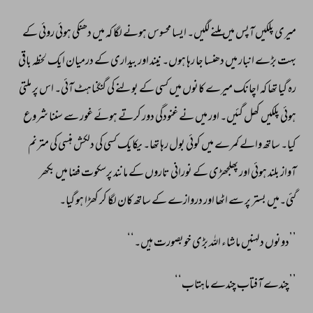
میری 
پلکیں 
آپس 
میں 
ملنے 
لگیں۔ 
ایسا 
محسوس 
ہونے 
لگا 
کہ 
میں 
دھنکی 
ہوئی 
روئی 
کے 
بہت 
بڑے 
انبار 
میں 
دھنسا 
جا 
رہا 
ہوں۔ 
نیند 
اور 
بیداری 
کے 
درمیان 
ایک 
لحظہ 
باقی 
رہ 
گیا 
تھا 
کہ 
اچانک 
میرے 
کانوں 
میں 
کسی 
کے 
بولنے 
کی 
گنگناہٹ 
آئی۔ 
اس 
پر 
ملتی 
ہوئی 
پلکیں 
کھل 
گئیں۔ 
اور 
میں 
نے 
غنودگی 
دور 
کرتے 
ہوئے 
غور 
سے 
سننا 
شروع 
کیا۔ 
ساتھ 
والے 
کمرے 
میں 
کوئی 
بول 
رہا 
تھا۔ 
یکایک 
کسی 
کی 
دلکش 
ہنسی 
کی 
مترنم 
آواز 
بلند 
ہوئی 
اور 
پھلجھڑی 
کے 
نورانی 
تاروں 
کے 
مانند 
پرسکوت 
فضا 
میں 
بکھر 
گئی۔میں 
بستر 
پر 
سے 
اٹھا 
اور 
دروازے 
کے 
ساتھ 
کان 
لگا 
کر 
کھڑا 
ہو 
گیا۔ 
’’دونوں 
دلہنیں 
ماشاء 
اللہ 
بڑی 
خوبصورت 
ہیں۔‘‘ 
’’چندے 
آفتاب 
چندے 
ماہتاب‘‘ 