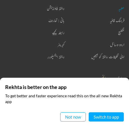
عطیہ
ریختہ فاؤنڈیشن
فرہنگ قافیہ
بانی : تعارف
تقطیع
رابطہ کیجیے
اردو وسائل
کیریئر
اپنی تخلیقات ریختہ کو بھیجیں
ریختہ ایکسپلورر
ہماری ویب سائٹس
Rekhta is better on the app
صوفی نامہ
ہندوی
To get better and faster experience read this on the all new Rekhta
ایپ میں
app
ریختہ لرننگ
ریختہ ڈکشنری
پڑھیے
ریختہ بکس
Not now
Switch to app