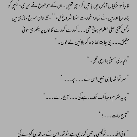
غالباً 
دو 
لڑکیاں 
آپس 
میں 
باتیں 
کر 
رہی 
تھیں۔ 
ان 
کے 
موضوع 
نے 
میری 
دلچسپی 
کو 
بڑھا 
دیا 
اور 
میں 
نے 
زیادہ 
غور 
سے 
سننا 
شروع 
کیا، 
’’تلے 
والی 
سرخ 
ساڑی 
میں 
نرگس 
کتنی 
بھلی 
معلوم 
ہوتی 
تھی۔۔۔ 
گورے 
گورے 
گالوں 
پر 
بکھری 
ہوئی 
مقیش۔۔۔ 
جی 
چاہتا 
تھا 
بڑھ 
کر 
بلائیں 
لے 
لوں۔‘‘ 
’’بچاری 
سمٹی 
جا 
رہی 
تھی۔‘‘ 
’’سر 
تو 
اٹھایا 
ہی 
نہیں 
اس 
نے۔۔۔ 
پر۔۔۔‘‘ 
’’پر 
یہ 
شرم 
و 
حیا 
کب 
تک 
رہے 
گی۔۔۔ 
آج 
رات۔۔۔‘‘ 
’’آج 
رات۔۔۔!‘‘ 
’’اوئی 
اللہ۔۔۔ 
تو 
کیسی 
باتیں 
کر 
رہی 
ہے 
شوشو۔ 
اس 
کے 
ساتھ 
ہی 
کپڑے 
کی 