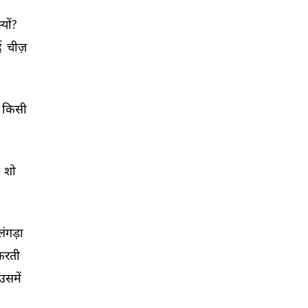
्यों? 
 
चीज़ 
किसी 
 
शो 
लंगड़ा 
करती 
उसमें 