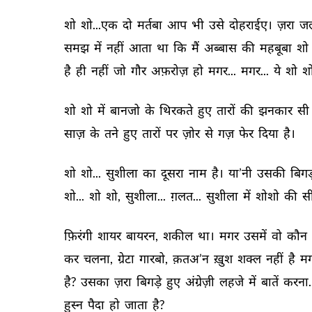
शो 
शो...एक 
दो 
मर्तबा 
आप 
भी 
उसे 
दोहराईए। 
ज़रा 
जल
समझ 
में 
नहीं 
आता 
था 
कि 
मैं 
अब्बास 
की 
महबूबा 
शो 
है 
ही 
नहीं 
जो 
गौर 
अफ़रोज़ 
हो 
मगर... 
मगर... 
ये 
शो 
शो
शो 
शो 
में 
बानजो 
के 
थिरकते 
हुए 
तारों 
की 
झनकार 
सी 
साज़ 
के 
तने 
हुए 
तारों 
पर 
ज़ोर 
से 
गज़ 
फेर 
दिया 
है। 
शो 
शो... 
सुशीला 
का 
दूसरा 
नाम 
है। 
या’नी 
उसकी 
बिगड़
शो... 
शो 
शो, 
सुशीला... 
ग़लत... 
सुशीला 
में 
शोशो 
की 
सी
फ़िरंगी 
शायर 
बायरन, 
शकील 
था। 
मगर 
उसमें 
वो 
कौन 
कर 
चलना, 
ग्रेटा 
गारबो, 
क़तअ’न 
ख़ुश 
शक्ल 
नहीं 
है 
मग
है? 
उसका 
ज़रा 
बिगड़े 
हुए 
अंग्रेज़ी 
लहजे 
में 
बातें 
करना..
हुस्न 
पैदा 
हो 
जाता 
है? 