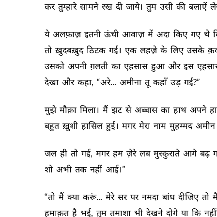
कर 
तुम्हारे 
सामने 
रख 
दी 
जाये। 
तुम 
उसी 
की 
बलाऐं 
ले
ये 
अलफ़ाज़ 
इतनी 
ऊंची 
आवाज़ 
में 
अदा 
किए 
गए 
थे 
क
तो 
ख़ुदबख़ुद 
ठिटक 
गई। 
एक 
लहज़े 
के 
लिए 
उसके 
क़द
उसको 
अपनी 
ग़लती 
का 
एहसास 
हुआ 
और 
इस 
एहसा
देखा 
और 
कहा, 
“अरे... 
अमीना 
तू 
कहाँ 
उड़ 
गई?” 
मुझे 
मौक़ा 
मिला। 
मैं 
झट 
से 
अब्बास 
का 
हाथ 
अपने 
हा
बहुत 
ख़ुशी 
हासिल 
हुई। 
मगर 
मेरा 
नाम 
मुहम्मद 
अमीन 
जल 
ही 
तो 
गई, 
मगर 
हम 
ज़ेरे 
लब 
मुस्कुराते 
आगे 
बढ़ 
ग
शो 
अभी 
तक 
नहीं 
आई।” 
“तो 
मैं 
क्या 
करूं... 
मेरे 
सर 
पर 
नमदा 
बांध 
दीजिए 
तो 
मै
हमाक़त 
है 
भई, 
तुम 
तमाशा 
भी 
देखने 
दोगे 
या 
कि 
नहीं