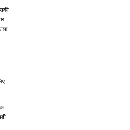
सकी 
पर 
तला 
िए 
क। 
बड़ी 