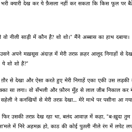
भरी 
क्यारी 
देख 
कर 
ये 
फ़ैसला 
नहीं 
कर 
सकता 
कि 
किस 
फूल 
पर 
बै
ो 
वो 
नीली 
साड़ी 
में 
कौन 
है? 
शो 
शो।” 
मैंने 
अब्बास 
का 
हाथ 
दबाया। 
उसने 
अपने 
मख़सूस 
अंदाज़ 
में 
मेरी 
तरफ़ 
क़हर 
आलूद 
निगाहों 
से 
देख
 
ये 
शो 
शो 
है?” 
ग़ौर 
से 
देखा 
और 
ऐसा 
करते 
हुए 
मेरी 
निगाहें 
एका 
एकी 
उस 
लड़की 
क्का 
सा 
लगा। 
वो 
सँभली 
और 
फ़ौरन 
मुँह 
से 
लाल 
जीब 
निकाल 
कर 
सहेली 
ने 
कनखियों 
से 
मेरी 
तरफ़ 
देखा... 
मेरे 
माथे 
पर 
पसीना 
आ 
गया
 
फिर 
उसकी 
तरफ़ 
देख 
रहा 
था, 
बलंद 
आवाज़ 
में 
कहा, 
“ब-ख़ुदा 
तुम 
आ’मले 
में 
निरे 
अहमक़ 
हो, 
काठ 
की 
कोई 
पुतली 
नीले 
रंग 
में 
लपेट 
लप