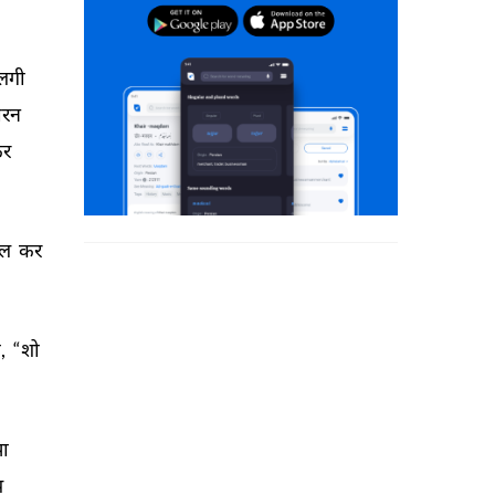
लगी 
रन 
र 
ल 
कर 
, 
“शो 
ा 
 