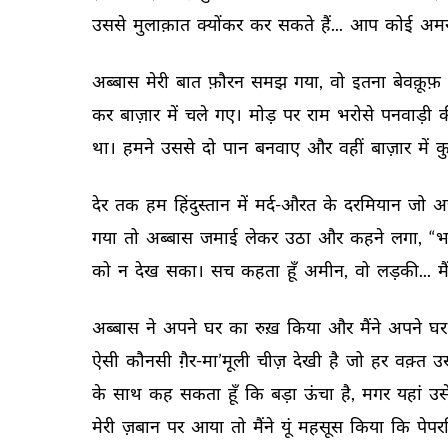
उससे 
मुलाक़ात 
क्योंकर 
कर 
सकते 
हैं... 
आप 
कोई 
अमर
अब्बास 
मेरी 
बात 
फ़ौरन 
समझ 
गया, 
वो 
इतना 
बेवक़ूफ़ 
कर 
बाज़ार 
में 
चले 
गए। 
मोड़ 
पर 
राम 
भरोसे 
पनवाड़ी 
क
था। 
हमने 
उससे 
दो 
पान 
बनवाए 
और 
वहीं 
बाज़ार 
में 
कु
देर 
तक 
हम 
हिंदुस्तान 
में 
मर्द-औरत 
के 
दरमियान 
जो 
अ
गया 
तो 
अब्बास 
जमाई 
लेकर 
उठा 
और 
कहने 
लगा, 
“भ
को 
न 
देख 
सका। 
सच 
कहता 
हूँ 
अमीन, 
वो 
लड़की... 
मै
अब्बास 
ने 
अपने 
घर 
का 
रुख़ 
किया 
और 
मैंने 
अपने 
घर
ऐसी 
कौनसी 
ग़ैर-मा’मूली 
चीज़ 
देखी 
है 
जो 
हर 
वक़्त 
उस
के 
साथ 
कह 
सकता 
हूँ 
कि 
बड़ा 
ऊंचा 
है, 
मगर 
यहां 
उसे
मेरी 
ज़बान 
पर 
आया 
तो 
मैंने 
यूं 
महसूस 
किया 
कि 
पेपरम