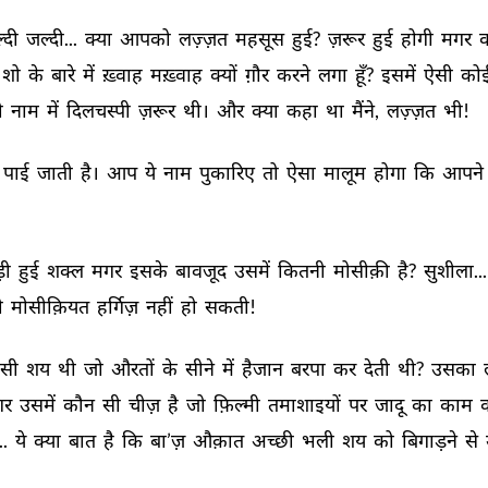
्दी 
जल्दी... 
क्या 
आपको 
लज़्ज़त 
महसूस 
हुई? 
ज़रूर 
हुई 
होगी 
मगर 
क
शो 
के 
बारे 
में 
ख़्वाह 
मख़्वाह 
क्यों 
ग़ौर 
करने 
लगा 
हूँ? 
इसमें 
ऐसी 
कोई
 
नाम 
में 
दिलचस्पी 
ज़रूर 
थी। 
और 
क्या 
कहा 
था 
मैंने, 
लज़्ज़त 
भी! 
पाई 
जाती 
है। 
आप 
ये 
नाम 
पुकारिए 
तो 
ऐसा 
मालूम 
होगा 
कि 
आपने 
ी 
हुई 
शक्ल 
मगर 
इसके 
बावजूद 
उसमें 
कितनी 
मोसीक़ी 
है? 
सुशीला...
 
मोसीक़ियत 
हर्गिज़ 
नहीं 
हो 
सकती! 
सी 
शय 
थी 
जो 
औरतों 
के 
सीने 
में 
हैजान 
बरपा 
कर 
देती 
थी? 
उसका 
र 
उसमें 
कौन 
सी 
चीज़ 
है 
जो 
फ़िल्मी 
तमाशाइयों 
पर 
जादू 
का 
काम 
. 
ये 
क्या 
बात 
है 
कि 
बा’ज़ 
औक़ात 
अच्छी 
भली 
शय 
को 
बिगाड़ने 
से 