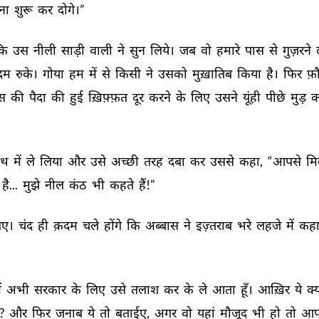
ना 
शुरू 
कर 
दोगे।” 
ि 
उस 
नीली 
साड़ी 
वाली 
ने 
सुन 
लिये। 
जब 
वो 
हमारे 
पास 
से 
गुज़रने 
म 
रुके। 
गोया 
हम 
में 
से 
किसी 
ने 
उसको 
मुख़ातिब 
किया 
है। 
फिर 
फ़ौ
स 
की 
पैदा 
की 
हुई 
ख़िफ़्फ़त 
दूर 
करने 
के 
लिए 
उसने 
यूंही 
पीछे 
मुड़ 
क
थ 
में 
ले 
लिया 
और 
उसे 
अच्छी 
तरह 
दबा 
कर 
उससे 
कहा, 
“आपसे 
मि
है... 
मुझे 
नील 
कंठ 
भी 
कहते 
हैं!” 
ए। 
चंद 
ही 
क़दम 
चले 
होंगे 
कि 
अब्बास 
ने 
इज़्तराब 
भरे 
लहजे 
में 
कहा
ं 
अभी 
सरकार 
के 
लिए 
उसे 
तलाश 
कर 
के 
ले 
आता 
हूँ। 
आख़िर 
ये 
क्य
? 
और 
फिर 
जनाब 
ये 
तो 
बताईए, 
अगर 
वो 
यहां 
मौजूद 
भी 
हो 
तो 
आप