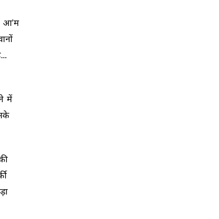
 
आ’म 
ानों 
ै... 
े 
में 
के 
की 
्क़ी 
ड़ा 