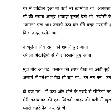
घर 
में 
दाख़िल 
हुआ 
तो 
वहां 
भी 
ख़ामोशी 
थी। 
अलबत्ता
माँ 
की 
ख़्वाब 
आलूद 
आवाज़ 
सुनाई 
देती 
थी। 
ड्योढ़ी 
क
“रुमान” 
पड़ा 
था। 
उसको 
उठा 
कर 
मैंने 
वरक़ 
गरदानी 
श
किस 
क़दर 
हसीन 
था: 
न 
भूलेगा 
तिरा 
रातों 
को 
शर्माते 
हुए 
आना 
रसीली 
अंखड़ियों 
से 
नींद 
बरसाते 
हुए 
आना 
मुझे 
नींद 
आ 
गई। 
क्लाक 
की 
तरफ़ 
देखा 
तो 
छोटी 
सुई 
अलार्म 
में 
इर्तआ’श 
पैदा 
हो 
रहा 
था... 
टन 
नन 
नन... 
टन
दो 
बज 
गए... 
मैं 
उठा 
और 
सोने 
के 
इरादे 
से 
सीढ़ियां 
तय
मेरी 
ख़्वाबगाह 
की 
एक 
खिड़की 
बाहर 
की 
गली 
में 
खुल
प्यारी 
लहरें 
पैदा 
कर 
रहे 
थे। 