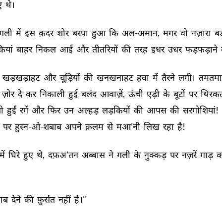
 
थे। 
गली 
में 
इस 
क़दर 
शोर 
बरपा 
हुआ 
कि 
अल-अमान, 
मगर 
वो 
नज़ारा 
बड़
यां 
बाहर 
निकल 
आईं 
और 
तीतरियों 
की 
तरह 
इधर 
उधर 
फड़फड़ाने 
 
खड़खड़ाहट 
और 
चूड़ियों 
की 
खनखनाहट 
हवा 
में 
तैरने 
लगी। 
तमतमात
ज़ोर 
दे 
कर 
निकाली 
हुई 
बलंद 
आवाज़ें, 
ऊंची 
एड़ी 
के 
बूटों 
पर 
थिरकत
ी 
हुईं 
रगें 
और 
फिर 
उन 
अल्हड़ 
लड़कियों 
की 
आपस 
की 
सरगोशियां! 
 
पर 
हुस्न-ओ-शबाब 
अपने 
क़लम 
से 
मआ’नी 
लिख 
रहा 
है! 
में 
घिरे 
हुए 
थे, 
दफ़अ’तन 
अब्बास 
ने 
गली 
के 
नुक्कड़ 
पर 
नज़रें 
गाड़ 
क
ाब 
देने 
की 
फ़ुर्सत 
नहीं 
है।” 