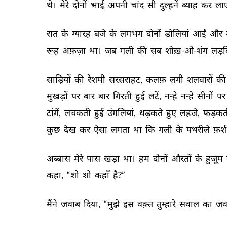
थे। 
मेरे 
दोनों 
भाई 
अपनी 
चांद 
सी 
दुल्हनें 
ब्याह 
कर 
लाए
रात 
के 
ग्यारह 
बजे 
के 
लगभग 
दोनों 
डोलियां 
आईं 
और 
रूह 
अफ़ज़ा 
था। 
जब 
गली 
की 
सब 
शोख़-ओ-शंग 
लड़कि
साड़ियों 
की 
रेशमी 
सरसराहट, 
कलफ़ 
लगी 
शलवारों 
की
मुखड़ों 
पर 
बार 
बार 
गिरती 
हुई 
लटें, 
नन्हे 
नन्हे 
सीनों 
पर 
टांगें, 
लचकती 
हुई 
उंगलियां, 
धड़कते 
हुए 
लहजे, 
फड़कत
कुछ 
देख 
कर 
ऐसा 
लगता 
था 
कि 
गली 
के 
पथरीले 
फ़र्श
अब्बास 
मेरे 
पास 
खड़ा 
था। 
हम 
दोनों 
औरतों 
के 
हुजूम 
कहा, 
“शो 
शो 
कहाँ 
है?” 
मैंने 
जवाब 
दिया, 
“मुझे 
इस 
वक़्त 
तुम्हारे 
सवाल 
का 
जव