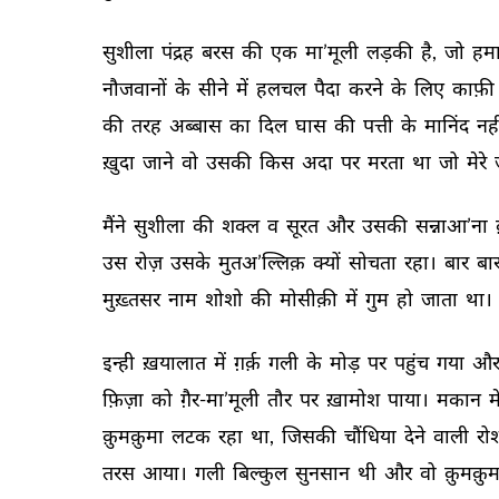
सुशीला 
पंद्रह 
बरस 
की 
एक 
मा’मूली 
लड़की 
है, 
जो 
हमार
नौजवानों 
के 
सीने 
में 
हलचल 
पैदा 
करने 
के 
लिए 
काफ़ी 
की 
तरह 
अब्बास 
का 
दिल 
घास 
की 
पत्ती 
के 
मानिंद 
नही
ख़ुदा 
जाने 
वो 
उसकी 
किस 
अदा 
पर 
मरता 
था 
जो 
मेरे 
मैंने 
सुशीला 
की 
शक्ल 
व 
सूरत 
और 
उसकी 
सन्नाआ’ना 
उस 
रोज़ 
उसके 
मुतअ’ल्लिक़ 
क्यों 
सोचता 
रहा। 
बार 
बार
मुख़्तसर 
नाम 
शोशो 
की 
मोसीक़ी 
में 
गुम 
हो 
जाता 
था। 
इन्ही 
ख़यालात 
में 
ग़र्क़ 
गली 
के 
मोड़ 
पर 
पहुंच 
गया 
और
फ़िज़ा 
को 
ग़ैर-मा’मूली 
तौर 
पर 
ख़ामोश 
पाया। 
मकान 
म
क़ुमक़ुमा 
लटक 
रहा 
था, 
जिसकी 
चौंधिया 
देने 
वाली 
रो
तरस 
आया। 
गली 
बिल्कुल 
सुनसान 
थी 
और 
वो 
क़ुमक़ुम