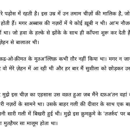
े 
पड़ोस 
में 
रहती 
है। 
इस 
उम्र 
में 
उन 
तमाम 
चीज़ों 
की 
मालिक 
है, 
जो
होती 
हैं। 
मगर 
अब्बास 
की 
नज़रों 
में 
ये 
कोई 
ख़ूबी 
न 
थी। 
आ’म 
नौजव
ं 
था। 
जो 
हवा 
के 
हल्के 
से 
झोंके 
के 
साथ 
ही 
काँपना 
शुरू 
कर 
देती 
ह
ज़ेहन 
से 
बालातर 
थी। 
क़द्र-ओ-क़ीमत 
के 
मुतअ’ल्लिक़ 
कभी 
ग़ौर 
नहीं 
किया 
था। 
मगर 
न 
जान
 
वो 
मेरे 
ज़ेहन 
में 
आ 
रही 
थी 
और 
हर 
बार 
मैं 
सुशीला 
को 
छोड़कर 
उस
 
मुझे 
इस 
चीज़ 
का 
एहसास 
उस 
वक़्त 
हुआ 
जब 
मैंने 
दफ़अ’तन 
वहां 
ेरी 
नज़रों 
के 
सामने 
था। 
उसके 
बाहर 
गली 
की 
दीवार 
के 
साथ 
एक 
बर
शनी 
सारी 
गली 
में 
बिखरी 
हुई 
थी। 
मुझे 
इस 
क़ुमक़ुमे 
के 
‘तजर्रुद’ 
पर 
ब
ा 
मुतहैयर 
सा 
मालूम 
होता 
था। 