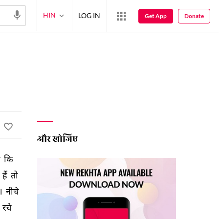
HIN
LOG IN
Get App
Donate
और खोजिए
 
कि 
 
हैं 
तो 
। 
नीचे 
 
रचे 