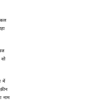
िकल 
रहा 
बज 
 
शो 
 
में 
क़ीन 
ा 
नाम 