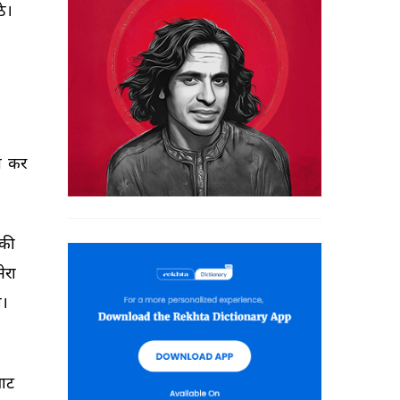
ठे। 
 
कर 
की 
मेरा 
। 
ाट 