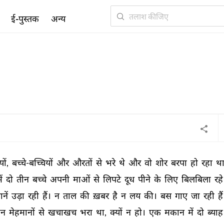
ई-पुस्तक
अन्य
ं, 
बच्चे-बच्चियों 
और 
औरतों 
से 
भरे 
थे 
और 
वो 
शोर 
बरपा 
हो 
रहा 
था
ें 
दो 
तीन 
बच्चे 
अपनी 
माओं 
से 
लिपटे 
दूध 
पीने 
के 
लिए 
बिलबिला 
रहे
ानें 
उड़ा 
रही 
हैं। 
न 
ताल 
की 
ख़बर 
है 
न 
लय 
की। 
बस 
गाए 
जा 
रही 
हैं
न 
मेहमानों 
से 
खचाखच 
भरा 
था, 
क्यों 
न 
हो। 
एक 
मकान 
में 
दो 
ब्याह