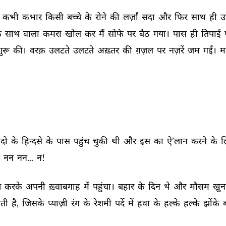
 
कभी 
कभार 
किसी 
बच्चे 
के 
रोने 
की 
लर्ज़ां 
सदा 
और 
फिर 
साथ 
ही 
उ
े 
साथ 
वाला 
कमरा 
खोल 
कर 
मैं 
सोफे 
पर 
बैठ 
गया। 
पास 
ही 
तिपाई 
ुरू 
की। 
वरक़ 
उलटते 
उलटते 
अख़्तर 
की 
ग़ज़ल 
पर 
नज़रें 
जम 
गईं। 
म
दो 
के 
हिन्दसे 
के 
पास 
पहुंच 
चुकी 
थी 
और 
इस 
का 
ऐ’लान 
करने 
के 
ल
 
नन 
नन... 
न! 
 
करके 
अपनी 
ख़्वाबगाह 
में 
पहुंचा। 
बहार 
के 
दिन 
थे 
और 
मौसम 
खुन
ती 
है, 
जिसके 
प्याज़ी 
रंग 
के 
रेशमी 
पर्दे 
में 
हवा 
के 
हल्के 
हल्के 
झोंके 