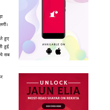
ा 
लगीं। 
े 
हुए 
ी 
हुई 
ये 
सब 
र 