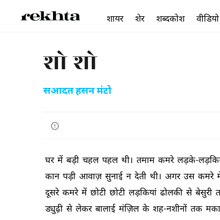
शायर
शेर
शब्दकोश
वीडियो
शो शो
सआदत हसन मंटो
घर 
में 
बड़ी 
चहल 
पहल 
थी। 
तमाम 
कमरे 
लड़के-लड़कियो
कान 
पड़ी 
आवाज़ 
सुनाई 
न 
देती 
थी। 
अगर 
उस 
कमरे 
म
दूसरे 
कमरे 
में 
छोटी 
छोटी 
लड़कियां 
ढोलकी 
से 
बेसुरी 
त
ड्युढ़ी 
से 
लेकर 
बालाई 
मंज़िल 
के 
शह-नशीनों 
तक 
मका