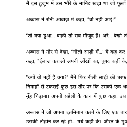
मैं 
इस 
हुजूम 
में 
उस 
भौंरे 
के 
मानिंद 
खड़ा 
था 
जो 
फूलों 
अब्बास 
ने 
रोनी 
आवाज़ 
में 
कहा, 
“वो 
नहीं 
आई!” 
“तो 
क्या 
हुआ... 
बाक़ी 
तो 
सब 
मौजूद 
हैं। 
अरे... 
देखो 
त
अब्बास 
ने 
ग़ौर 
से 
देखा, 
“नीली 
साड़ी 
में...” 
ये 
कह 
कर 
कहा, 
“ईलाज 
कराओ 
अपनी 
आँखों 
का, 
चुग़द 
कहीं 
के,
“क्यों 
वो 
नहीं 
है 
क्या?” 
मैंने 
फिर 
नीली 
साड़ी 
की 
तरफ़ 
निगाहों 
से 
टकराईं 
कुछ 
इस 
तौर 
पर 
कि 
उसको 
एक 
ध
मुँह 
चिड़ाया। 
अपनी 
सहेली 
के 
कान 
में 
कुछ 
कहा, 
उस 
अब्बास 
ने 
जो 
अपना 
इतमिनान 
करने 
के 
लिए 
एक 
बार
उसकी 
तौहीन 
कर 
रहे 
हो... 
गधे 
कहीं 
के। 
औरत 
के 
मु