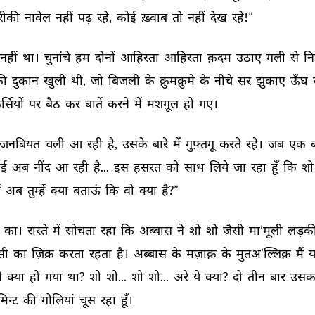
ीकी 
नावेल 
नहीं 
पढ़ 
रहे, 
कोई 
ख़्वाब 
तो 
नहीं 
देख 
रहे!” 
नहीं 
था। 
चुनांचे 
हम 
दोनों 
आहिस्ता 
आहिस्ता 
क़दम 
उठाए 
गली 
से 
न
ी 
दुकान 
खुली 
थी, 
जो 
बिजली 
के 
क़ुमक़ुमे 
के 
नीचे 
सर 
झुकाए 
ऊँघ 
र्सियों 
पर 
बैठ 
कर 
बातें 
करने 
में 
मशग़ूल 
हो 
गए। 
जनबियत 
चली 
आ 
रही 
है, 
उसके 
बारे 
में 
गुफ़्तगू 
करते 
रहे। 
जब 
एक 
ई 
अब 
नींद 
आ 
रही 
है... 
इस 
हसरत 
को 
साथ 
लिये 
जा 
रहा 
हूँ 
कि 
शो
ं 
अब 
तुम्हें 
क्या 
बताऊं 
कि 
वो 
क्या 
है?” 
 
का। 
रास्ते 
में 
सोचता 
रहा 
कि 
अब्बास 
ने 
शो 
शो 
जैसी 
मा’मूली 
लड़की
ी 
का 
ज़िक्र 
करता 
रहता 
है। 
अब्बास 
के 
मज़ाक़ 
के 
मुतअ’ल्लिक़ 
मैं 
य
 
क्या 
हो 
गया 
था? 
शो 
शो... 
शो 
शो... 
अरे 
ये 
क्या? 
दो 
तीन 
बार 
उसक
िन्ट 
की 
गोलियां 
चूस 
रहा 
हूँ। 