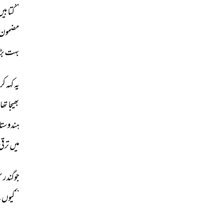
’’کتابیں
مضمون 
بہت 
بڑا
یہ 
کہہ 
کر 
بھیجا 
تھا
ہندوستا
میں 
ترقی 
جوگندر 
س
’’کیوں