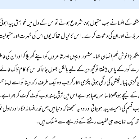
نگھ 
کے 
افسانے 
جب 
مقبول 
ہونا 
شروع 
ہوئے 
تو 
اس 
کے 
دل 
میں 
خواہش 
پیدا 
ہوئی 
ر 
بلائے 
اور 
ان 
کی 
دعوت 
کرے۔ 
اس 
کا 
خیال 
تھا 
کہ 
یوں 
اس 
کی 
شہرت 
اور 
مقبولیت
نگھ 
بڑا 
خوش 
فہم 
انسان 
تھا۔ 
مشہور 
ادیبوں 
اور 
شاعروں 
کو 
اپنے 
گھربلاکر 
اور 
ان 
کی 
خاطر
رت 
کور 
کے 
پاس 
بیٹھتا 
تو 
کچھ 
دیر 
کے 
لیے 
بالکل 
بھول 
جاتا 
کہ 
اس 
کا 
کام 
ڈاک 
خانے 
 
گزی 
پٹیالا 
فیشن 
کی 
رنگی 
ہوئی 
پگڑی 
اتار 
کر 
جب 
وہ 
ایک 
طرف 
رکھ 
دیتا 
تو 
اسے 
ایسا 
مح
کے 
نیچے 
جو 
چھوٹا 
سا 
سر 
چھپا 
ہوا 
ہے 
اس 
میں 
ترقی 
پسند 
ادب 
کوٹ 
کوٹ 
کر 
بھراہے۔ 
یب 
قسم 
کی 
اہمیت 
پیدا 
ہو 
جاتی 
اور 
وہ 
یہ 
سمجھتا 
کہ 
دنیا 
میں 
جس 
قدر 
افسانہ 
نگار 
اور 
ناول 
نو
ھ 
ایک 
نہایت 
ہی 
لطیف 
رشتے 
کے 
ذریعے 
سے 
منسلک 
ہیں۔ 