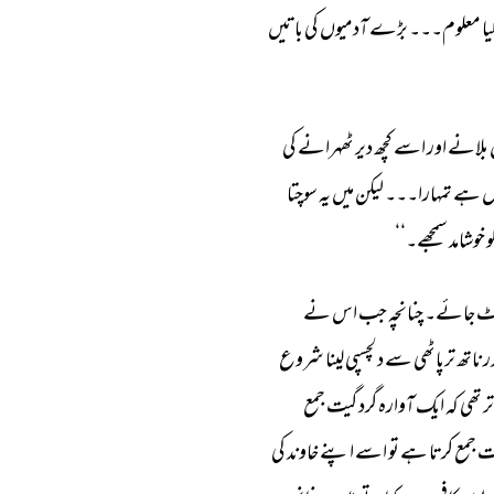
یا 
معلوم۔۔۔ 
بڑے 
آدمیوں 
کی 
باتیں 
بلانے 
اور 
اسے 
کچھ 
دیر 
ٹھہرانے 
کی 
ل 
ہے 
تمہارا۔۔۔ 
لیکن 
میں 
یہ 
سوچتا 
و 
خوشامد 
سمجھے۔‘‘ 
 
جائے۔ 
چنانچہ 
جب 
اس 
نے 
ر 
ناتھ 
ترپاٹھی 
سے 
دلچسپی 
لینا 
شروع 
ر 
تھی 
کہ 
ایک 
آوارہ 
گرد 
گیت 
جمع 
ت 
جمع 
کرتا 
ہے 
تو 
اسے 
اپنے 
خاوند 
کی 