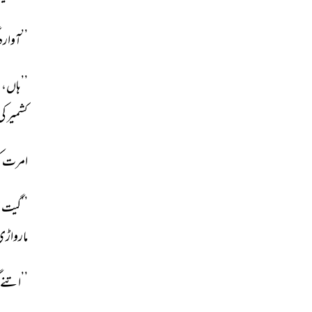
’’آوارہ 
’’ 
ہاں، 
و
کشمیر 
کی
امرت 
ک
’’گیت 
ا
مارواڑ
’’اتنے 