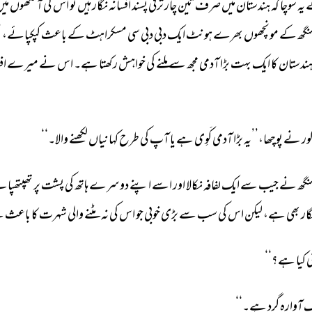
 
یہ 
سوچا 
کہ 
ہندستان 
میں 
صرف 
تین 
چار 
ترقی 
پسند 
افسانہ 
نگار 
ہیں 
تو 
اس 
کی 
آنکھوں 
میں
گھ 
کے 
مونچھوں 
بھرے 
ہونٹ 
ایک 
دبی 
دبی 
سی 
مسکراہٹ 
کے 
باعث 
کپکپائے، 
’
ندستان 
کا 
ایک 
بہت 
بڑا 
آدمی 
مجھ 
سے 
ملنے 
کی 
خواہش 
رکھتا 
ہے۔ 
اس 
نے 
میرے 
اف
ور 
نے 
پوچھا،’’یہ 
بڑا 
آدمی 
کَوِی 
ہے 
یا 
آپ 
کی 
طرح 
کہانیاں 
لکھنے 
والا۔‘‘ 
نگھ 
نے 
جیب 
سے 
ایک 
لفافہ 
نکالا 
اور 
اسے 
اپنے 
دوسرے 
ہاتھ 
کی 
پشت 
پر 
تھپتھپات
ار 
بھی 
ہے، 
لیکن 
اس 
کی 
سب 
سے 
بڑی 
خوبی 
جو 
اس 
کی 
نہ 
مٹنے 
والی 
شہرت 
کا 
باعث 
ہ
 
کیا 
ہے؟‘‘ 
 
آوارہ 
گرد 
ہے۔‘‘ 