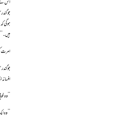
اس 
نے
جو 
گندرسن
ہوگی 
کہ 
ہ
ہیں۔‘‘ 
امرت 
ک
جوگندر 
س
افسانہ 
نگ
’’وہ 
خوبی
’’ 
وہ 
ایک