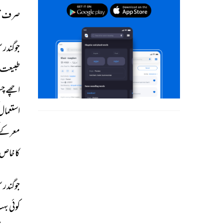
صرف 
ت
جوگندر 
س
طبیعت 
اچھے 
چس
استعمال
معرکے 
کا 
خاص 
جوگندر 
س
کوئی 
بہت