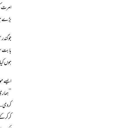
امرت 
ک
بڑے 
ہ
جوگندر 
س
بابت 
س
ہوں 
کیا 
ایسے 
مو
’’ہماری
کردی۔ 
کرکرکے