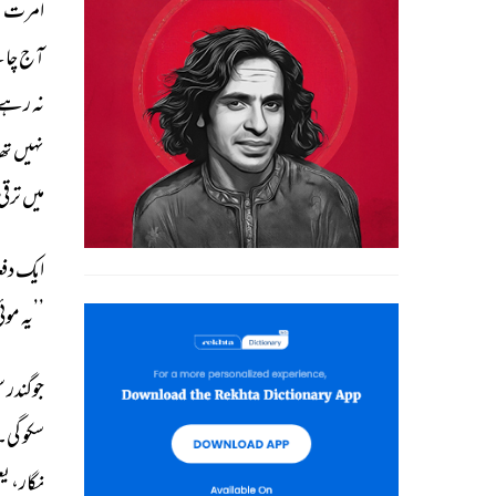
امرت 
ک
آج 
چائ
نہ 
رہے۔
نہیں 
تھا
میں 
ترقی 
ایک 
دفع
’’یہ 
موئی
جوگندر 
س
سکو 
گی۔ 
نگار، 
یع