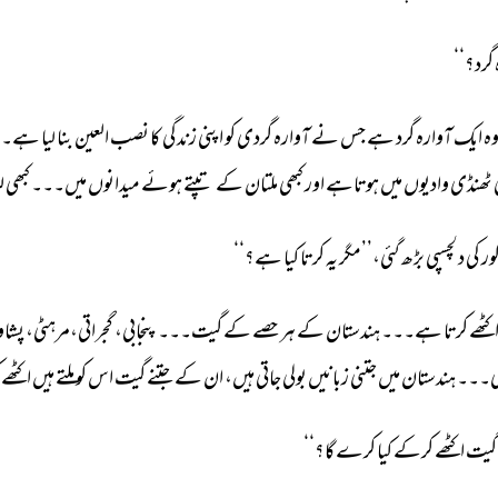
گرد؟‘‘ 
ہ 
ایک 
آوارہ 
گرد 
ہے 
جس 
نے 
آوارہ 
گردی 
کو 
اپنی 
زندگی 
کا 
نصب 
العین 
بنا 
لیا 
ہے۔۔
 
ٹھنڈی 
وادیوں 
میں 
ہوتاہے 
اور 
کبھی 
ملتان 
کے 
تپتے 
ہوئے 
میدانوں 
میں۔۔۔ 
کبھی 
لن
ور 
کی 
دلچسپی 
بڑھ 
گئی،’’مگر 
یہ 
کرتا 
کیا 
ہے؟‘‘ 
کٹھے 
کرتا 
ہے۔۔۔ 
ہندستان 
کے 
ہر 
حصے 
کے 
گیت۔۔۔ 
پنجابی، 
گجراتی،مرہٹی، 
پشاو
ی۔۔۔ 
ہندستان 
میں 
جتنی 
زبانیں 
بولی 
جاتی 
ہیں، 
ان 
کے 
جتنے 
گیت 
اس 
کو 
ملتے 
ہیں 
اکٹھے 
گیت 
اکٹھے 
کرکے 
کیا 
کرے 
گا؟‘‘ 