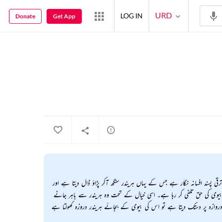
URD
LOG IN
Donate
Get App
 ترقی پسند افسانہ نگار ہے جس کے یہاں ہریندر سنگھ آکر پڑاؤ ڈال دیتا ہے اور
ی بیوی کی حق تلفی کر رہا ہے۔ اسی خیال کے تحت وہ ہریندر سے باہر جانے
وازہ پر دستک دیتا ہے تو اس کی بیوی کے بجائے ہریندر دروزہ کھولتا ہے