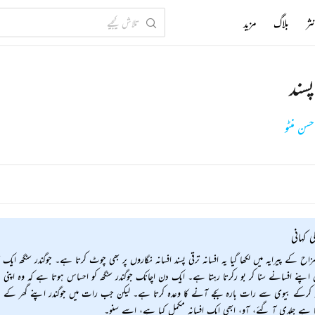
ثر
بلاگ
مزید
پسند
ن منٹو
ی کہانی
زاح کے پیرایہ میں لکھا گیا یہ افسانہ ترقی پسند افسانہ نگاروں پر بھی چوٹ کرتا ہے۔ جوگندر سنگھ ایک
اپنے افسانے سنا کر بو رکرتا رہتا ہے۔ ایک دن اچانک جوگندر سنگھ کو احساس ہوتا ہے کہ وہ اپن
نہ کرکے بیوی سے رات بارہ بجے آنے کا وعدہ کرتا ہے۔ لیکن جب رات میں جوگندر اپنے گھر کے در
تا ہے جلدی آ گئے، آو، ابھی ایک افسانہ مکمل کیا ہے، اسے سنو۔