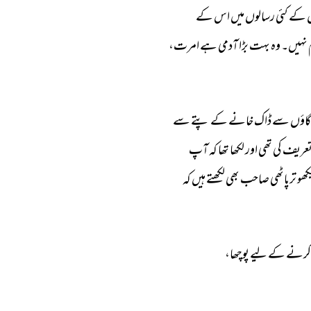
 
کے 
کئی 
رسالوں 
میں 
اس 
کے 
نہیں۔ 
وہ 
بہت 
بڑا 
آدمی 
ہے 
امرت، 
گاؤں 
سے 
ڈاک 
خانے 
کے 
پتے 
سے 
عریف 
کی 
تھی 
اور 
لکھا 
تھا 
کہ 
آپ 
ھو 
ترپاٹھی 
صاحب 
بھی 
لکھتے 
ہیں 
کہ 
کرنے 
کے 
لیے 
پوچھا، 