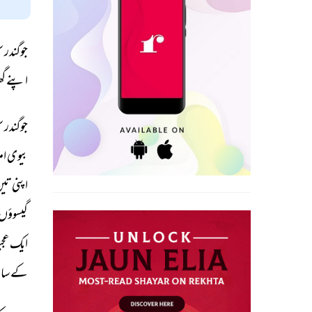
جوگندر 
س
اپنے 
گھ
جوگندر 
س
بیوی 
ام
اپنی 
تین
گیسوؤں 
ایک 
عج
کے 
سات