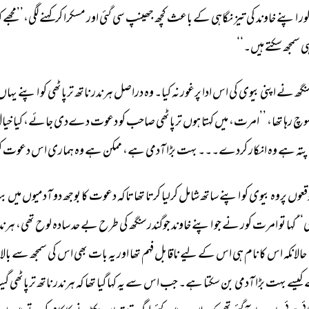
ور 
اپنے 
خاوند 
کی 
تیز 
نگاہی 
کے 
باعث 
کچھ 
جھینپ 
سی 
گئی 
اور 
مسکرا 
کر 
کہنے 
لگی،’’مجھے 
ک
ی 
سمجھ 
سکتے 
ہیں۔‘‘ 
نگھ 
نے 
اپنی 
بیوی 
کی 
اس 
ادا 
پرغور 
نہ 
کیا۔ 
وہ 
دراصل 
ہرندر 
ناتھ 
ترپاٹھی 
کو 
اپنے 
یہاں 
وچ 
رہا 
تھا، 
’’امرت، 
میں 
کہتا 
ہوں 
ترپاٹھی 
صاحب 
کو 
دعوت 
دےدی 
جائے، 
کیا 
خیا
پتہ 
ہے 
وہ 
انکار 
کردے۔۔۔ 
بہت 
بڑا 
آدمی 
ہے، 
ممکن 
ہے 
وہ 
ہماری 
اس 
دعوت 
ک
قعوں 
پروہ 
بیوی 
کو 
اپنے 
ساتھ 
شامل 
کرلیا 
کرتا 
تھا 
تاکہ 
دعوت 
کا 
بوجھ 
دو 
آدمیوں 
میں 
بٹ
‘‘ 
کہا 
تو 
امرت 
کور 
نے 
جو 
اپنے 
خاوند 
جوگندرسنگھ 
کی 
طرح 
بے 
حد 
سادہ 
لوح 
تھی، 
ہرند
حالانکہ 
اس 
کا 
نام 
ہی 
اس 
کے 
لیے 
ناقابل 
فہم 
تھا 
اور 
یہ 
بات 
بھی 
اس 
کی 
سمجھ 
سے 
بالات
 
کیسے 
بہت 
بڑا 
آدمی 
بن 
سکتا 
ہے۔ 
جب 
اس 
سے 
یہ 
کہا 
گیا 
تھا 
کہ 
ہرندر 
ناتھ 
ترپاٹھی 
گی