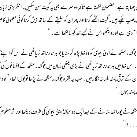
 
چھاپتا 
ہے، 
مضمون 
لکھتا 
ہے 
تاکہ 
دوسرے 
بھی 
یہ 
گیت 
سن 
سکیں۔ 
انگریزی 
زبان
چھپ 
چکے 
ہیں۔ 
گیت 
اکٹھے 
کرنا 
اور 
پھر 
ان 
کو 
سلیقے 
کے 
ساتھ 
پیش 
کرنا 
کوئی 
معمولی 
کام 
 
آدمی 
ہے 
اور 
دیکھو 
اس 
نے 
مجھے 
خط 
کیسا 
لکھا 
ہے۔‘‘ 
جوگندر 
سنگھ 
نے 
اپنی 
بیوی 
کو 
وہ 
خط 
پڑھ 
کر 
سنایا 
جو 
ہرندر 
ناتھ 
ترپاٹھی 
نے 
اس 
کو 
اپنے 
۔ 
اس 
خط 
میں 
ہرندرناتھ 
ترپاٹھی 
نے 
بڑی 
میٹھی 
زبان 
میں 
جوگندر 
سنگھ 
کے 
افسانوں 
کی 
ت
ن 
کے 
ترقی 
پسند 
افسانہ 
نگار 
ہیں۔ 
جب 
یہ 
فقرہ 
جوگندر 
سنگھ 
نے 
پڑھا 
توبول 
اٹھا،’’لو 
دیک
پسند 
ہوں۔‘‘ 
نگھ 
نے 
پورا 
خط 
سنانے 
کے 
بعد 
ایک 
دو 
سیکنڈ 
اپنی 
بیوی 
کی 
طرف 
دیکھا 
اور 
اثر 
معلوم 
۔۔۔؟‘‘ 