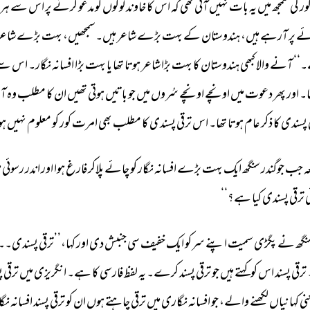
ور 
کی 
سمجھ 
میں 
یہ 
بات 
نہیں 
آتی 
تھی 
کہ 
اس 
کا 
خاوند 
لوگوں 
کو 
مدعو 
کرنے 
پر 
اس 
سے 
ہر 
ے 
پر 
آرہے 
ہیں، 
ہندوستان 
کے 
بہت 
بڑے 
شاعر 
ہیں۔سمجھیں، 
بہت 
بڑے 
شاعر
‘‘ 
آنے 
والا 
کبھی 
ہندوستان 
کا 
بہت 
بڑا 
شاعر 
ہوتا 
تھا 
یا 
بہت 
بڑا 
افسانہ 
نگار۔ 
اس 
سے
۔ 
اور 
پھر 
دعوت 
میں 
اونچے 
اونچے 
سُروں 
میں 
جو 
باتیں 
ہوتی 
تھیں 
ان 
کا 
مطلب 
وہ 
آج
پسندی 
کا 
ذکر 
عام 
ہوتا 
تھا۔ 
اس 
ترقی 
پسندی 
کا 
مطلب 
بھی 
امرت 
کور 
کو 
معلوم 
نہیں 
ہو
ہ 
جب 
جوگندر 
سنگھ 
ایک 
بہت 
بڑے 
افسانہ 
نگار 
کو 
چائے 
پلاکر 
فارغ 
ہوا 
اور 
اندر 
رسوئی 
م
 
ترقی 
پسندی 
کیا 
ہے؟‘‘ 
نگھ 
نے 
پگڑی 
سمیت 
اپنے 
سرکو 
ایک 
خفیف 
سی 
جنبش 
دی 
اور 
کہا،’’ترقی 
پسندی۔۔۔
ترقی 
پسند 
اس 
کو 
کہتے 
ہیں 
جو 
ترقی 
پسند 
کرے۔ 
یہ 
لفظ 
فارسی 
کا 
ہے۔ 
انگریزی 
میں 
ترقی 
پ
نی 
کہانیاں 
لکھنے 
والے، 
جو 
افسانہ 
نگاری 
میں 
ترقی 
چاہتے 
ہوں 
ان 
کو 
ترقی 
پسند 
افسانہ 
نگا