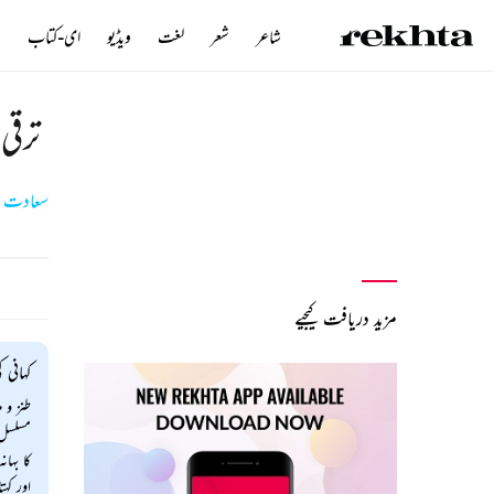
شاعر
شعر
لغت
ویڈیو
ای-کتاب
ن
ترقی 
سعادت حس
مزید دریافت کیجیے
کہانی ک
طنز و م
مسلسل 
کا بہا
اور کہ