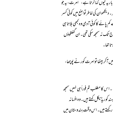
بار 
یہ 
کیوں 
کہا 
کرتا 
ہے،’’امرت، 
یہ 
جو 
۔ 
دیکھو 
ان 
کی 
خاطرتواضع 
میں 
کوئی 
کسر 
 
کم 
پائے 
کا 
کوئی 
آدمی 
وہ 
کبھی 
بلاتا 
ہی 
 
تک 
نہ 
سمجھ 
سکی 
تھی۔ 
ان 
گفتگوؤں 
تا 
تھا۔ 
یں 
آکر 
بیٹھا 
تو 
امرت 
کور 
نے 
پوچھا، 
 
اس 
کا 
مطلب 
تم 
فوراً 
ہی 
نہیں 
سمجھ 
سند 
کو 
ریڈیکل 
کہتے 
ہیں۔وہ 
افسانہ 
ر 
کہتے 
ہیں۔ 
اس 
وقت 
ہندوستان 
میں 