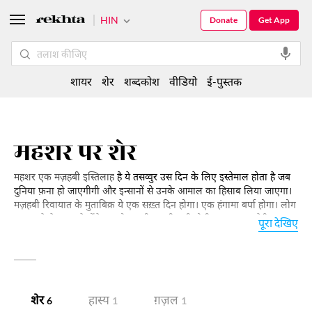
HIN
Donate
Get App
शायर
शेर
शब्दकोश
वीडियो
ई-पुस्तक
महशर पर शेर
महशर एक मज़हबी इस्तिलाह
है ये तसव्वुर उस दिन के लिए इस्तेमाल होता है जब
दुनिया फ़ना हो जाएगीगी और इन्सानों से उनके आमाल का हिसाब लिया जाएगा।
मज़हबी रिवायात के मुताबिक़ ये एक सख़्त दिन होगा। एक हंगामा बर्पा होगा। लोग
एक दूसरे से भाग रहे होंगे सबको अपनी अपनी पड़ी होगी। महशर का शेरी
पूरा देखिए
इस्तेमाल उस के इस मज़हबी सियाक़ में भी हुआ है और साथ ही माशूक़ के जल्वे से
बर्पा होने वाले हंगामे के लिए भी। हमारा ये इन्तिख़ाब पढ़िए।
शेर
हास्य
ग़ज़ल
6
1
1