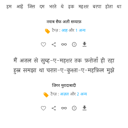
हम 
आहें 
जिस 
दम 
भरते 
थे 
इक 
महशर 
बरपा 
होता 
था 
नवाब सैफ अली सय्याफ़
टैग्ज़ :
आह
और
1 अन्य
मैं 
अज़ल 
से 
सुब्ह-ए-महशर 
तक 
फ़रोज़ाँ 
ही 
रहा 
हुस्न 
समझा 
था 
चराग़-ए-कुश्ता-ए-महफ़िल 
मुझे 
जिगर मुरादाबादी
टैग्ज़ :
अज़ल
और
2 अन्य