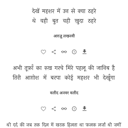
देखें 
महशर 
में 
उन 
से 
क्या 
ठहरे 
थे 
वही 
बुत 
वही 
ख़ुदा 
ठहरे 
आरज़ू लखनवी
अभी 
तूफ़ाँ 
का 
रुख़ 
गरचे 
मिरे 
पहलू 
की 
जानिब 
है 
तिरी 
आग़ोश 
में 
बरपा 
कोई 
महशर 
भी 
देखूँगा 
वलीद अनवर वलीद
थी 
दर्द 
की 
जब 
तक 
दिल 
में 
खटक 
हिलता 
था 
फ़लक 
लर्ज़ां 
थी 
ज़मीं 