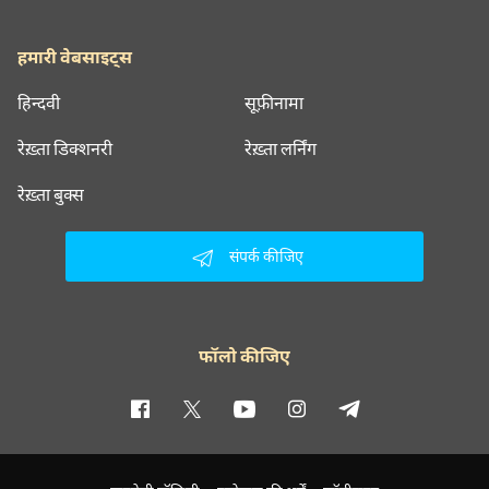
हमारी वेबसाइट्स
हिन्दवी
सूफ़ीनामा
रेख़्ता डिक्शनरी
रेख़्ता लर्निंग
रेख़्ता बुक्स
संपर्क कीजिए
फॉलो कीजिए