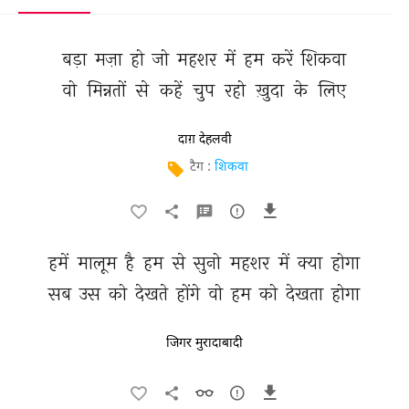
बड़ा 
मज़ा 
हो 
जो 
महशर 
में 
हम 
करें 
शिकवा 
वो 
मिन्नतों 
से 
कहें 
चुप 
रहो 
ख़ुदा 
के 
लिए 
दाग़ देहलवी
टैग :
शिकवा
हमें 
मालूम 
है 
हम 
से 
सुनो 
महशर 
में 
क्या 
होगा 
सब 
उस 
को 
देखते 
होंगे 
वो 
हम 
को 
देखता 
होगा 
जिगर मुरादाबादी