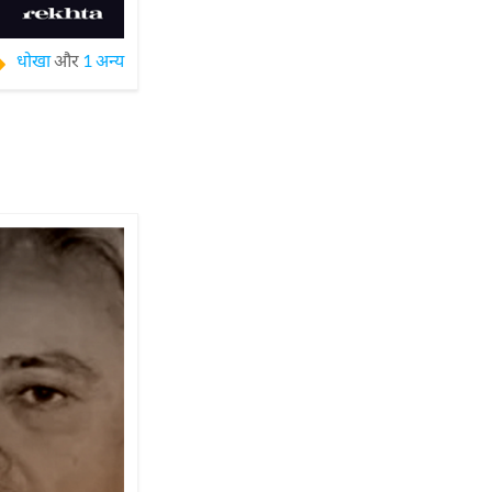
धोखा
और
1 अन्य