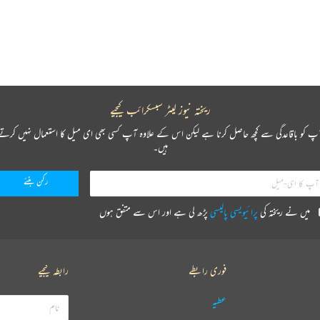
ریختہ نیوز لیٹر سبسکرائب کیجیے
پ کو باقاعدگی سے کچھ حاصل کرنا ہے لیکن اس کے علاوہ آپ کسی بھی ای میل کا استعمال نہیں کرتے
ہیں۔
میں نے ریختہ کی
پرائیویسی پالیسی
پڑھ لی ہے اور اس سے متفق ہوں
فوری رابطے
رابطہ کیجیے
عطیہ