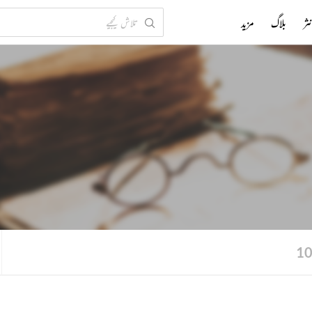
ثر
بلاگ
مزید
1