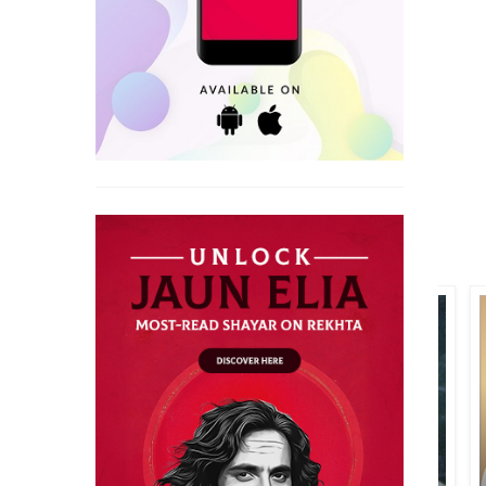
قدیر پیارے پوری
رام چندر ورما ساحل