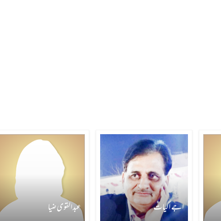
اجے اگیات
عبدالقوی ضیا