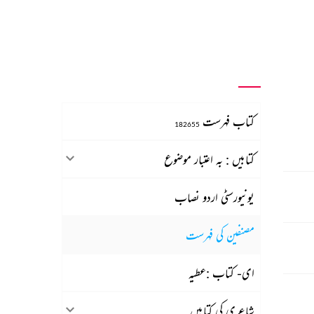
کتاب فہرست
182655
کتابیں : بہ اعتبار موضوع
یونیورسٹی اردو نصاب
مصنفین کی فہرست
ای- کتاب :عطیہ
شاعری کی کتابیں