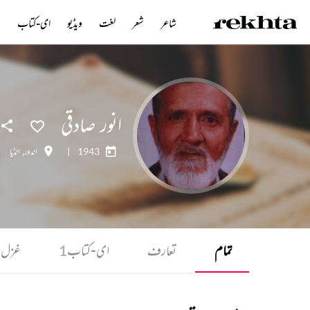
شاعر
شعر
لغت
ویڈیو
ای-کتاب
ن
انور صادقی
1943
|
اندور
,
انڈیا
تمام
تعارف
ای-کتاب
غزل
0
1