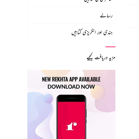
رسالے
ہندی اور انگریزی کتابیں
مزید دریافت کیجیے