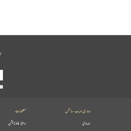
آ
ہماری ویب سائٹس
معلومات
ہندوی
ریختہ فاؤنڈیشن