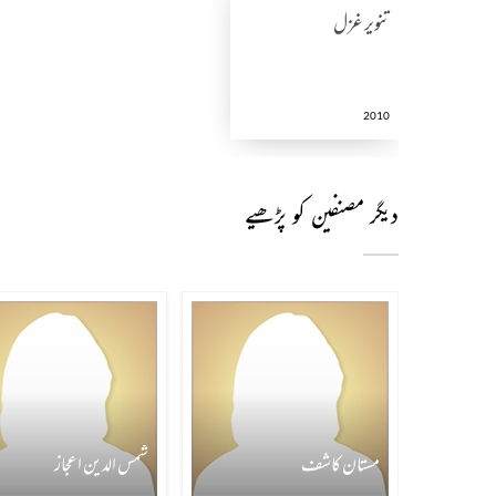
تنویر غزل
2010
دیگر مصنفین کو پڑھیے
مستان کاشف
شمس الدین اعجاز