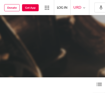
URD
LOG IN
Donate
Get App