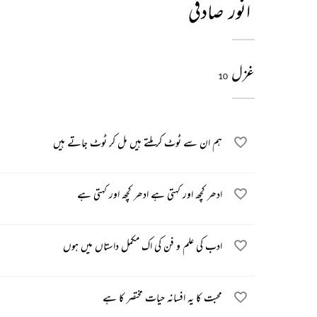
انور صادقی
غزل
10
ہم ان سے ٹوٹ کر ملتے ہیں مل کر ٹوٹ جاتے ہیں
ادھر کچھ اور کہتی ہے ادھر کچھ اور کہتی ہے
ادب کی علم و فن کی اک مکمل داستاں میں ہوں
محبت کا یہ افسانہ حیات مختصر کا ہے