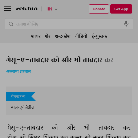
HIN
Donate
Get App
शायर
शेर
शब्दकोश
वीडियो
ई-पुस्तक
गेसू-ए-ताबदार को और भी ताबदार कर
अल्लामा इक़बाल
रोचक तथ्य
बाल-ए-जिब्रील
गेसू-ए-ताबदार 
को 
और 
भी 
ताबदार 
कर 
होश 
ओ 
ख़िरद 
शिकार 
कर 
क़ल्ब 
ओ 
नज़र 
शिकार 
कर 