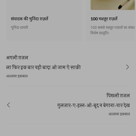
संपादक की चुनिंदा ग़ज़लें
100 मशहूर ग़ज़लें
चुनिंदा शायरी
100 सबसे मशहूर ग़ज़लों का संकलन,
विशेष प्रस्तुति।
अगली ग़ज़ल
ला फिर इक बार वही बादा ओ जाम ऐ साक़ी
अल्लामा इक़बाल
पिछली ग़ज़ल
गुलज़ार-ए-हस्त-ओ-बूद न बेगाना-वार देख
अल्लामा इक़बाल