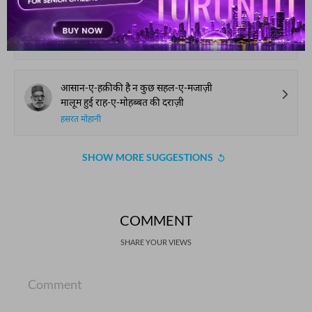
नदामत है बना कर इस चमन में आशियाँ मुझ को
मिला हमदम यहाँ कोई न कोई हम-ज़बाँ मुझ को
नज़्म तबातबाई
आसान-ए-हक़ीकी है न कुछ सहल-ए-मजाज़ी
मालूम हुई राह-ए-मोहब्बत की दराज़ी
हसरत मोहानी
SHOW MORE SUGGESTIONS
COMMENT
SHARE YOUR VIEWS
Comment