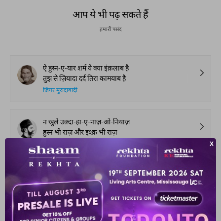
आप ये भी पढ़ सकते हैं
हमारी पसंद
ऐ हुस्न-ए-यार शर्म ये क्या इंक़लाब है
तुझ से ज़ियादा दर्द तिरा कामयाब है
जिगर मुरादाबादी
न खुले उक़्दा-हा-ए-नाज़-ओ-नियाज़
हुस्न भी राज़ और इश्क़ भी राज़
असग़र गोंडवी
काफ़िर वो ज़ुल्फ़-ए-पुर-शिकन एक इस तरफ़ एक उस तरफ़
फिर उस पे चश्म-ए-सेहर-ए-फ़न एक इस तरफ़ एक उस तरफ़
दाग़ देहलवी