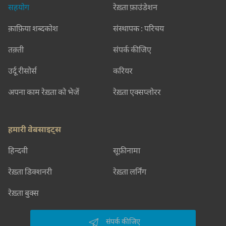
सहयोग
रेख़्ता फ़ाउंडेशन
क़ाफ़िया शब्दकोश
संस्थापक : परिचय
तक़्ती
संपर्क कीजिए
उर्दू रीसोर्स
करियर
अपना काम रेख़्ता को भेजें
रेख़्ता एक्सप्लोरर
हमारी वेबसाइट्स
हिन्दवी
सूफ़ीनामा
रेख़्ता डिक्शनरी
रेख़्ता लर्निंग
रेख़्ता बुक्स
संपर्क कीजिए