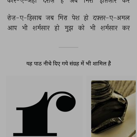
कार-ए-जहाँ 
दराज़ 
है 
अब 
मिरा 
इंतिज़ार 
कर 
रोज़-ए-हिसाब 
जब 
मिरा 
पेश 
हो 
दफ़्तर-ए-अमल 
आप 
भी 
शर्मसार 
हो 
मुझ 
को 
भी 
शर्मसार 
कर 
यह पाठ नीचे दिए गये संग्रह में भी शामिल है