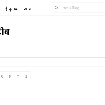
ई-पुस्तक
अन्य
दीब
R
S
T
Z