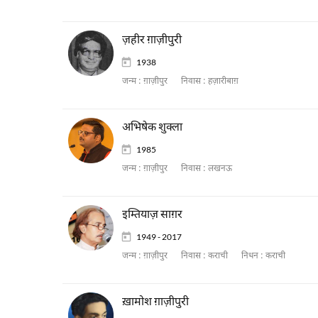
ज़हीर ग़ाज़ीपुरी
1938
जन्म :
ग़ाज़ीपुर
निवास :
हज़ारीबाग़
अभिषेक शुक्ला
1985
जन्म :
ग़ाज़ीपुर
निवास :
लखनऊ
इम्तियाज़ साग़र
1949 - 2017
जन्म :
ग़ाज़ीपुर
निवास :
कराची
निधन :
कराची
ख़ामोश ग़ाज़ीपुरी