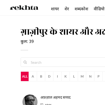
शायर
शेर
शब्दकोश
वीडियो
ग़ाज़ीपुर के शायर और अ
कुल: 39
ALL
A
B
D
I
K
L
M
N
P
अफ़ज़ाल अहमद सय्यद
1946