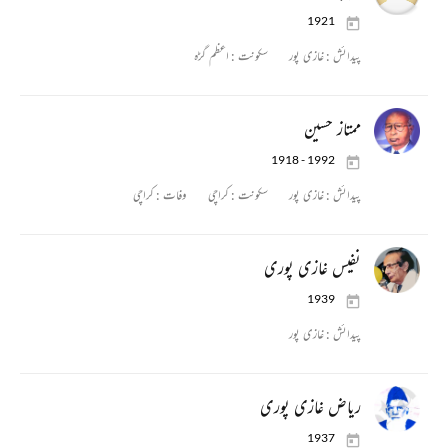
1921
پیدائش :
غازی پور
سکونت :
اعظم گڑہ
ممتاز حسین
1918 - 1992
پیدائش :
غازی پور
سکونت :
کراچی
وفات :
کراچی
نفیس غازی پوری
1939
پیدائش :
غازی پور
ریاض غازی پوری
1937