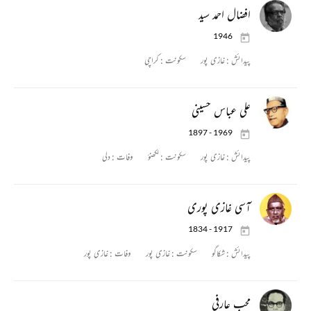
افضال احمد سید
1946
پیدائش :
غازی پور
سکونت :
کراچی
علی عباس حسینی
1897 - 1969
پیدائش :
غازی پور
سکونت :
لکھنؤ
وفات :
دلی
آسی غازی پوری
1834 - 1917
پیدائش :
شکاگو
سکونت :
غازی پور
وفات :
غازی پور
محب عارفی