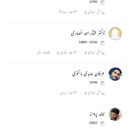
1990
پیدائش :
غازی پور
سکونت :
مہاراشٹر
ڈاکٹر مختار احمد انصاری
1880 - 1936
پیدائش :
غازی پور
سکونت :
غازی پور
وفات :
دلی
عرفان عابدی مانٹوی
1998
پیدائش :
غازی پور
سکونت :
ایران
خالد پروانہ
2002