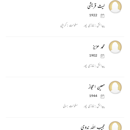
لیث قریشی
1922
پیدائش :
غازی پور
سکونت :
کراچی
محمد عزیز
1902
پیدائش :
غازی پور
معین اعجاز
1944
پیدائش :
غازی پور
سکونت :
دلی
مجیب اللہ ندوی