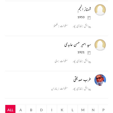
شہناز انجم
1953
پیدائش :
غازی پور
سکونت :
لکھنؤ
سید امیر حسن عابدی
1921
پیدائش :
غازی پور
سکونت :
دلی
طرب صدیقی
پیدائش :
غازی پور
سکونت :
بنارس
ALL
A
B
D
I
K
L
M
N
P