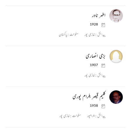
اطہر نادر
1928
پیدائش :
غازی پور
سکونت :
پاکستان
بزمی انصاری
1907
پیدائش :
غازی پور
کلیم قیصر بلرام پوری
1958
پیدائش :
بلرامپور
سکونت :
غازی پور