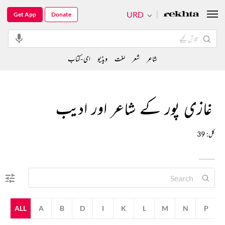
URD
Get App
Donate
شاعر
شعر
لغت
ویڈیو
ای-کتاب
غازی پور کے شاعر اور ادیب
کل: 39
ALL
A
B
D
I
K
L
M
N
P