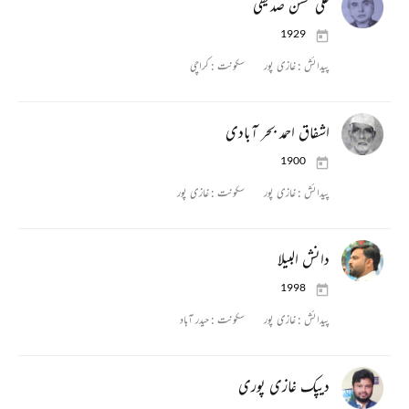
علی محسن صدیقی
1929
پیدائش :
غازی پور
سکونت :
کراچی
اشفاق احمد بحر آبادی
1900
پیدائش :
غازی پور
سکونت :
غازی پور
دانش البیلا
1998
پیدائش :
غازی پور
سکونت :
حیدر آباد
دیپک غازی پوری