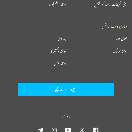
اپنی تخلیقات ریختہ کو بھیجیں
ریختہ ایکسپلورر
ہماری ویب سائٹس
صوفی نامہ
ہندوی
ریختہ لرننگ
ریختہ ڈکشنری
ریختہ بکس
رابطہ کیجیے
فالو کیجیے