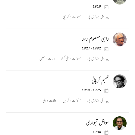
1919
پیدائش :
غازی پور
سکونت :
کراچی
راہی معصوم رضا
1927 - 1992
پیدائش :
غازی پور
سکونت :
علی گڑہ
وفات :
ممبئی
شمیم کرہانی
1913 - 1975
پیدائش :
غازی پور
سکونت :
کرہان
وفات :
دلی
سوپنل تیواری
1984