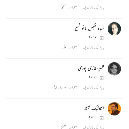
پیدائش :
غازی پور
سکونت :
ممبئی
سیدہ نفیس بانو شمع
1957
پیدائش :
غازی پور
سکونت :
دلی
ظہیرؔ غازی پوری
1938
پیدائش :
غازی پور
سکونت :
ہزاری باغ
ابھیشیک شکلا
1985
پیدائش :
غازی پور
سکونت :
لکھنؤ