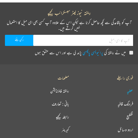
ریختہ نیوز لیٹر سبسکرائب کیجیے
آپ کو باقاعدگی سے کچھ حاصل کرنا ہے لیکن اس کے علاوہ آپ کسی بھی ای میل کا استعمال
نہیں کرتے ہیں۔
میں نے ریختہ کی
پرائیویسی پالیسی
پڑھ لی ہے اور اس سے متفق ہوں
فوری رابطے
معلومات
عطیہ
ریختہ فاؤنڈیشن
فرہنگ قافیہ
بانی : تعارف
تقطیع
رابطہ کیجیے
اردو وسائل
کیریئر