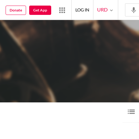
URD
LOG IN
Donate
Get App