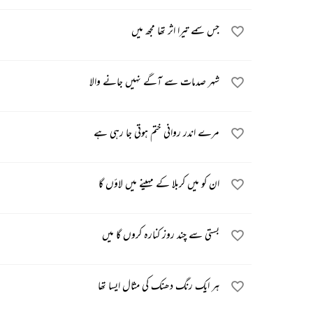
جس سمے تیرا اثر تھا مجھ میں
شہر صدمات سے آگے نہیں جانے والا
مرے اندر روانی ختم ہوتی جا رہی ہے
ان کو میں کربلا کے مہینے میں لاؤں گا
بستی سے چند روز کنارہ کروں گا میں
ہر ایک رنگ دھنک کی مثال ایسا تھا