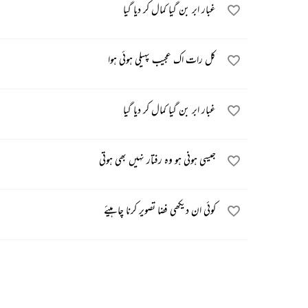
غبار ابر بن گیا کمال کر دیا گیا
کل رات اک عجیب پہیلی ہوئی ہوا
غبار ابر بن گیا کمال کر دیا گیا
جیسی ہونی ہو وہ رفتار نہیں بھی ہوتی
کوئی ان دیکھی فضا تصویر کرنا چاہیئے