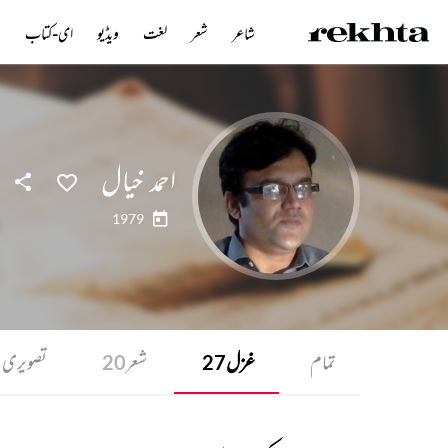
شاعر
شعر
لغت
ویڈیو
ای-کتاب
ن
احمد خیال
1979
تمام
غزل
شعر
تصویری
20
27