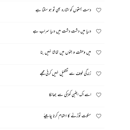
دست بستوں کو اشارہ بھی تو ہو سکتا ہے
دریا میں دشت دشت میں دریا سراب ہے
میں وحشت و جنوں میں تماشا نہیں بنا
زندگی خوف سے تشکیل نہیں کرنی مجھے
اسے اک اجنبی کھڑکی سے جھانکا
سکوت توڑنے کا اہتمام کرنا چاہیئے