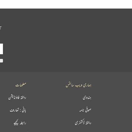
آ
ہماری ویب سائٹس
معلومات
ہندوی
ریختہ فاؤنڈیشن
صوفی نامہ
بانی : تعارف
ریختہ ڈکشنری
رابطہ کیجیے