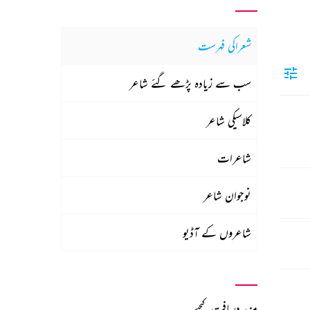
شعراکی فہرست
سب سے زیادہ پڑھے گئے شاعر
کلاسیکی شاعر
شاعرات
نوجوان شاعر
شاعروں کے آڈیو
مزید دریافت کیجیے