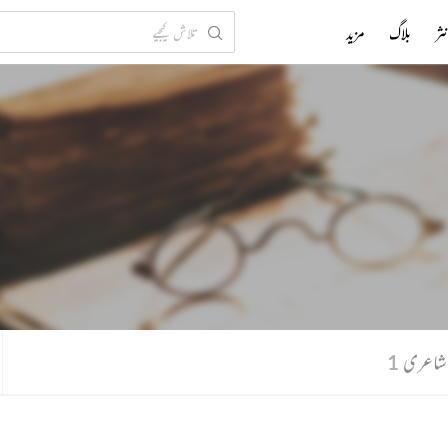
ثر
بلاگ
مزید
 شاعری
1