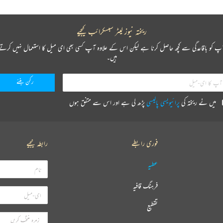
ریختہ نیوز لیٹر سبسکرائب کیجیے
پ کو باقاعدگی سے کچھ حاصل کرنا ہے لیکن اس کے علاوہ آپ کسی بھی ای میل کا استعمال نہیں کرتے
ہیں۔
میں نے ریختہ کی
پرائیویسی پالیسی
پڑھ لی ہے اور اس سے متفق ہوں
فوری رابطے
رابطہ کیجیے
عطیہ
فرہنگ قافیہ
تقطیع