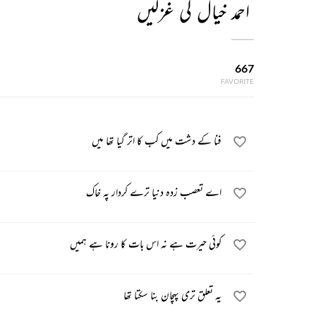
احمد خیال کی غزلیں
667
FAVORITE
فنا کے دشت میں کب کا اتر گیا تھا میں
اے تعصب زدہ دنیا ترے کردار پہ خاک
کوئی حیرت ہے نہ اس بات کا رونا ہے ہمیں
یہ تعلق تری پہچان بنا سکتا تھا