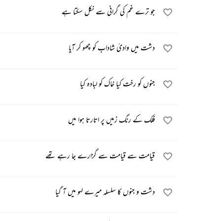
جو ترے غم کی گرانی سے نکل سکتا ہے
دشت میں وادئ شاداب کو چھو کر آیا
جنوں کو رخت کیا خاک کو لبادہ کیا
فلک کے رنگ زمیں پر اتارتا ہوا میں
قیامت سے قیامت سے گزارے جا رہے تھے
دشت و جنوں کا سلسلہ میرے لہو میں آ گیا