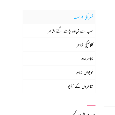
شعراکی فہرست
سب سے زیادہ پڑھے گئے شاعر
کلاسیکی شاعر
شاعرات
نوجوان شاعر
شاعروں کے آڈیو
مزید دریافت کیجیے