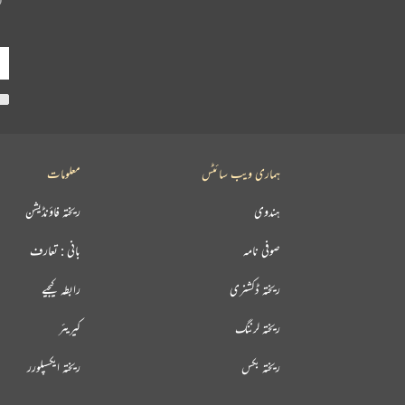
ہماری ویب سائٹس
معلومات
ہندوی
ریختہ فاؤنڈیشن
صوفی نامہ
بانی : تعارف
ریختہ ڈکشنری
رابطہ کیجیے
ریختہ لرننگ
کیریئر
ریختہ بکس
ریختہ ایکسپلورر