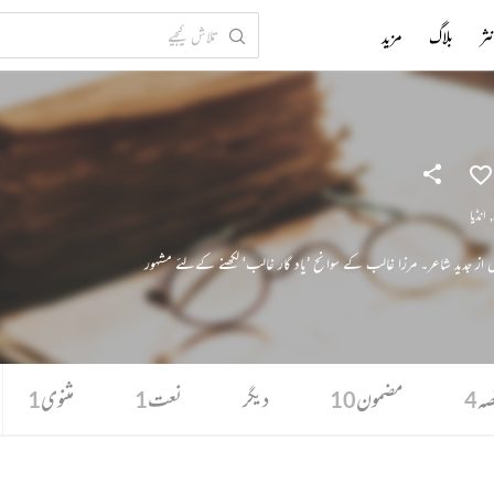
ثر
بلاگ
مزید
,
انڈیا
بل از جدید شاعر۔ مرزا غالب کے سوانح ’یاد گار غالب‘ لکھنے کےلئے مشہور
صہ
مضمون
دیگر
نعت
مثنوی
1
1
10
4