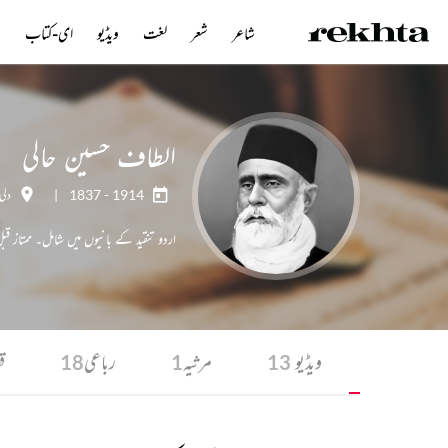
شاعر
شعر
لغت
ویڈیو
ای-کتاب
ن
الطاف حسین حالی
1837 - 1914
|
دلی
اردو تنقید کے بانیوں میں شامل۔ ممتاز ق
آڈیو
ویڈیو
مرثیہ
رباعی
ق
18
1
13
8