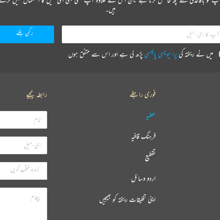
ہیں۔
میں نے ریختہ کی
پرائیویسی پالیسی
پڑھ لی ہے اور اس سے متفق ہوں
فوری رابطے
رابطہ کیجیے
عطیہ
فرہنگ قافیہ
تقطیع
اردو وسائل
اپنی تخلیقات ریختہ کو بھیجیں