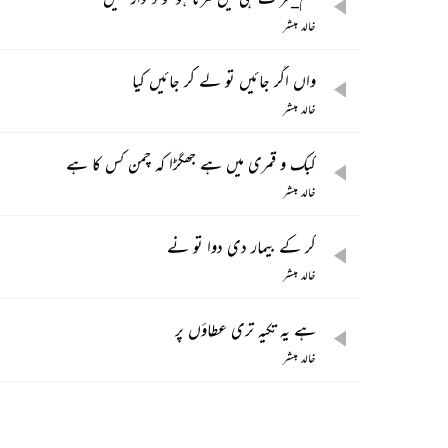
خالد مبشر
واں اگر جائیں تو لے کر جائیں کیا
خالد مبشر
کبک و قمری میں ہے جھگڑا کہ چمن کس کا ہے
خالد مبشر
کر کے بیمار دی دوا تو نے
خالد مبشر
ہے یہ تکیہ تری عطاؤں پر
خالد مبشر