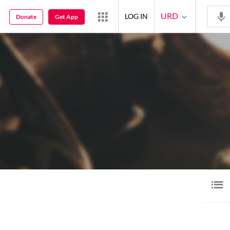
URD
LOG IN
Donate
Get App