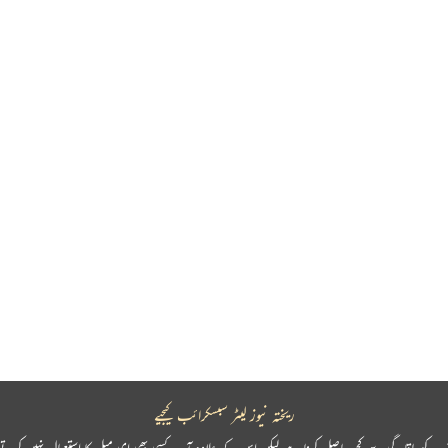
ریختہ نیوز لیٹر سبسکرائب کیجیے
پ کو باقاعدگی سے کچھ حاصل کرنا ہے لیکن اس کے علاوہ آپ کسی بھی ای میل کا استعمال نہیں کرتے