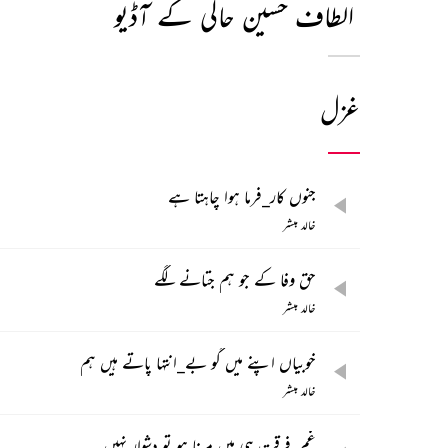
الطاف حسین حالی کے آڈیو
غزل
جنوں کار_فرما ہوا چاہتا ہے
خالد مبشر
حق وفا کے جو ہم جتانے لگے
خالد مبشر
خوبیاں اپنے میں گو بے_انتہا پاتے ہیں ہم
خالد مبشر
غم_فرقت ہی میں مرنا ہو تو دشوار نہیں