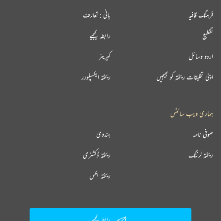
فرہنگ قافیہ
بانی : تعارف
تقطیع
رابطہ کیجیے
اردو وسائل
کیریئر
اپنی تخلیقات ریختہ کو بھیجیں
ریختہ ایکسپلورر
ہماری ویب سائٹس
صوفی نامہ
ہندوی
ریختہ لرننگ
ریختہ ڈکشنری
ریختہ بکس
رابطہ کیجیے