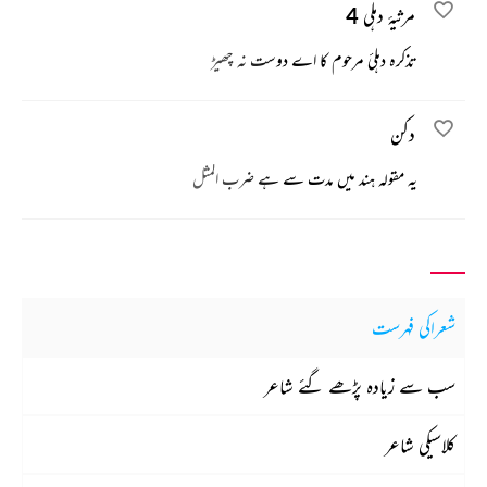
مرثیۂ دہلی 4
تذکرہ دہلیٔ مرحوم کا اے دوست نہ چھیڑ
دکن
یہ مقولہ ہند میں مدت سے ہے ضرب‌ المثل
شعراکی فہرست
سب سے زیادہ پڑھے گئے شاعر
کلاسیکی شاعر