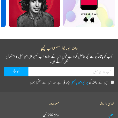
ریختہ نیوز لیٹر سبسکرائب کیجیے
آپ کو باقاعدگی سے کچھ حاصل کرنا ہے لیکن اس کے علاوہ آپ کسی بھی ای میل کا استعمال
نہیں کرتے ہیں۔
میں نے ریختہ کی
پرائیویسی پالیسی
پڑھ لی ہے اور اس سے متفق ہوں
فوری رابطے
معلومات
عطیہ
ریختہ فاؤنڈیشن