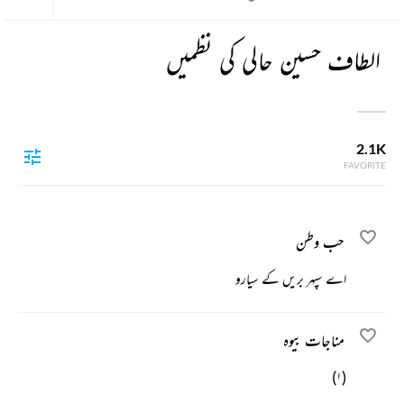
الطاف حسین حالی کی نظمیں
2.1K
FAVORITE
حب وطن
اے سپہر بریں کے سیارو
مناجات بیوہ
(۱)