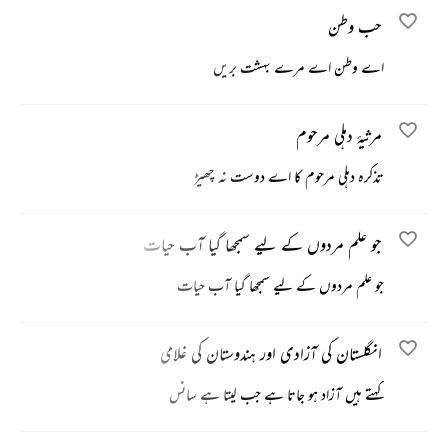
حب وطن
اے وطن اے مرے بہشت بریں
مرثیۂ دہلی مرحوم
تذکرہ دہلی مرحوم کا اے دوست نہ چھیڑ
جو علم مردوں کے لیے سمجھا گیا آب حیات
جو علم مردوں کے لیے سمجھا گیا آب حیات
انگلستان کی آزادی اور ہندوستان کی غلامی
کہتے ہیں آزاد ہو جاتا ہے جب لیتا ہے سانس