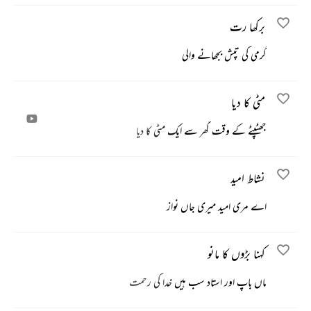
برکھا رت
گرمی کی تپش بجھانے والی
مٹی کا دیا
جھٹپٹے کے وقت گھر سے ایک مٹی کا دیا
نشاط امید
اے مری امید میری جاں نواز
کہنا بڑوں کا مانو
ماں باپ اور استاد سب ہیں خدا کی رحمت