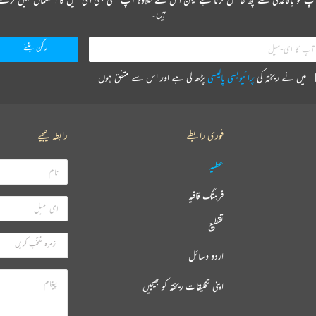
ہیں۔
میں نے ریختہ کی
پرائیویسی پالیسی
پڑھ لی ہے اور اس سے متفق ہوں
فوری رابطے
رابطہ کیجیے
عطیہ
فرہنگ قافیہ
تقطیع
اردو وسائل
اپنی تخلیقات ریختہ کو بھیجیں