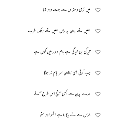
میں تری دسترس سے بہت دور تھا
ہمیں تھے جان بہاراں ہمیں تھے رنگ طرب
تیرگی ہی تیرگی ہے بام و در میں کون ہے
جب کوئی بھی خاقان سر بام نہ ہوگا
مرے بدن سے کبھی آنچ اس طرح آئے
جرس مے نے پکارا ہے اٹھو اور سنو