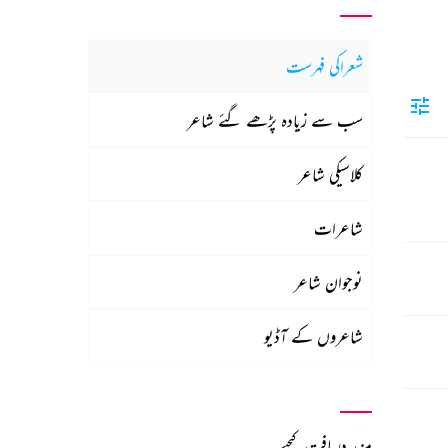
شعراکی فہرست
سب سے زیادہ پڑھے گئے شاعر
کلاسیکی شاعر
شاعرات
نوجوان شاعر
شاعروں کے آڈیو
مزید دریافت کیجیے