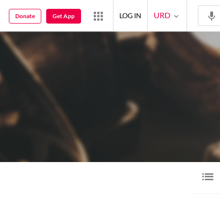
URD
LOG IN
Donate
Get App