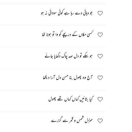
جو دہائی دے رہا ہے کوئی سودائی نہ ہو
کسی مکاں کے دریچے کو وا تو ہونا تھا
ہو سکے تو دل صد چاک دکھایا جائے
آج وہ پھول بنا حسن دل آرا دیکھا
کیا بتائیں کہاں کہاں تھے پھول
منزل‌ شمس و قمر سے گزرے