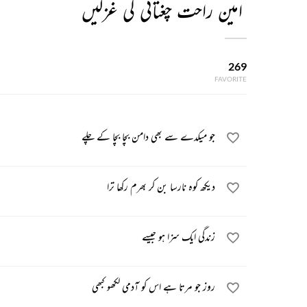
امین راحت چغتائی کی غزلیں
269
FAVORITE
جو میکدے سے بھی دامن بچا بچا کے چلے
دیکھ کوہ نارسا بن کر بھرم رکھا ترا
زندگی ایک سزا ہو جیسے
روز جو مرتا ہے اس کو آدمی لکھو کبھی