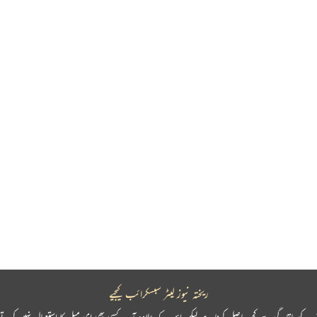
ریختہ نیوز لیٹر سبسکرائب کیجیے
پ کو باقاعدگی سے کچھ حاصل کرنا ہے لیکن اس کے علاوہ آپ کسی بھی ای میل کا استعمال نہیں کرتے