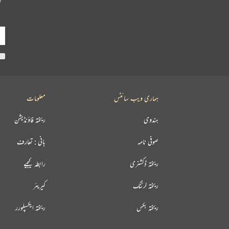
ہماری ویب سائٹس
معلومات
ہندوی
ریختہ فاؤنڈیشن
صوفی نامہ
بانی : تعارف
ریختہ ڈکشنری
رابطہ کیجیے
ریختہ لرننگ
کیریئر
ریختہ بکس
ریختہ ایکسپلورر