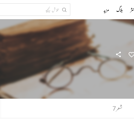
ثر
بلاگ
مزید
شعر
7