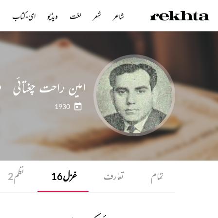
شاعر
شعر
لغت
ویڈیو
ای-کتاب
ن
امین راحت چغتائی
1930
تمام
تعارف
غزل
نظم
2
16