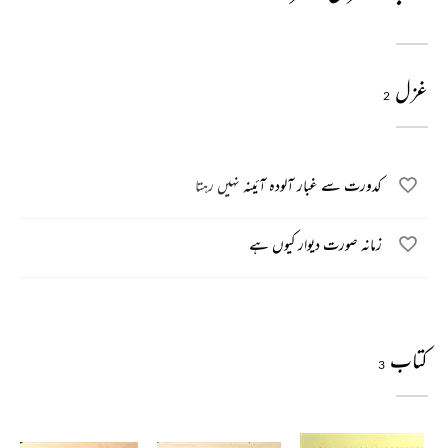
غزل
2
کدورت سے غبار آلودہ آئینہ نہیں رہتا
زمانہ صورت دیوار کیوں ہے
کتاب
3