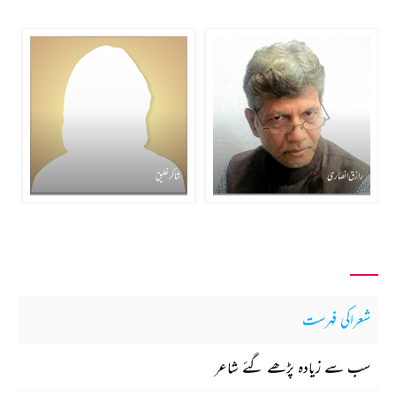
رازق انصاری
شاکر خلیق
شعراکی فہرست
سب سے زیادہ پڑھے گئے شاعر