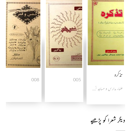
تذکرہ
008
005
علماء مدارس و مساجد نوشاخ چمپا نگر بھاگلپور
دیگر شعرا کو پڑھیے