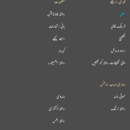
فوری رابطے
معلومات
عطیہ
ریختہ فاؤنڈیشن
فرہنگ قافیہ
بانی : تعارف
تقطیع
رابطہ کیجیے
اردو وسائل
کیریئر
اپنی تخلیقات ریختہ کو بھیجیں
ریختہ ایکسپلورر
ہماری ویب سائٹس
صوفی نامہ
ہندوی
ریختہ لرننگ
ریختہ ڈکشنری
ریختہ بکس