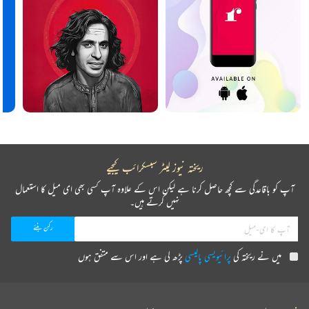
ریختہ نیوز لیٹر سبسکرائب کیجیے
آپ کو باقاعدگی سے کچھ حاصل کرنا ہے لیکن اس کے علاوہ آپ کسی بھی ای میل کا استعمال
نہیں کرتے ہیں۔
میں نے ریختہ کی
پرائیویسی پالیسی
پڑھ لی ہے اور اس سے متفق ہوں