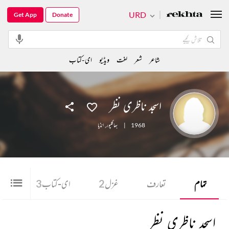
URD
Get App
Donate
شاعر
شعر
لغت
ویڈیو
ای-کتاب
اسجد ناظری نظر
1968
|
بھاگلپور
,
انڈیا
تمام
تعارف
غزل
2
ای-کتاب
3
اسجد ناظری نظر