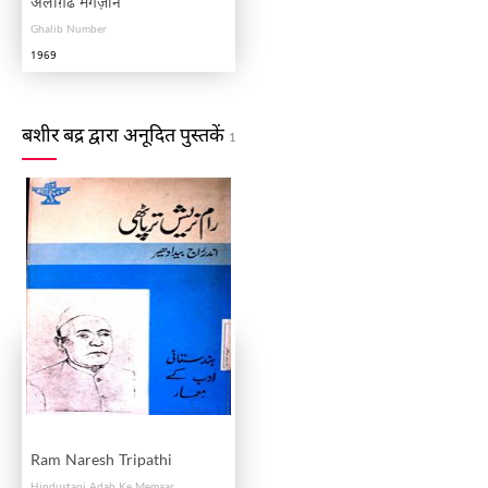
अलीग़ढ मैगज़ीन
Ghalib Number
1969
बशीर बद्र द्वारा अनूदित पुस्तकें
1
Ram Naresh Tripathi
Hindustani Adab Ke Memaar