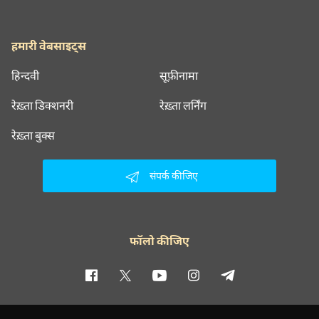
हमारी वेबसाइट्स
हिन्दवी
सूफ़ीनामा
रेख़्ता डिक्शनरी
रेख़्ता लर्निंग
रेख़्ता बुक्स
संपर्क कीजिए
फॉलो कीजिए