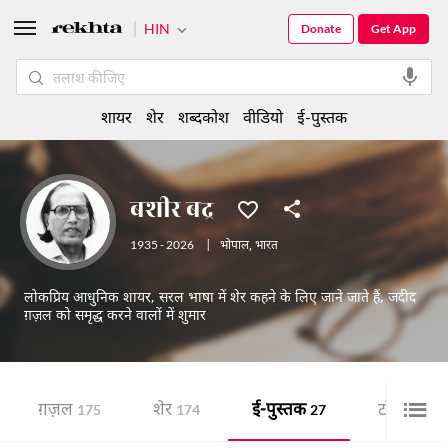
HIN
Donate
Get App
शायर
शेर
शब्दकोश
वीडियो
ई-पुस्तक
बशीर बद्र
1935 - 2026
|
भोपाल
,
भारत
लोकप्रिय आधुनिक शायर, सरल भाषा में शेर कहने के लिए जाने जाते हैं, जदीद
ग़ज़ल को समृद्ध करने वालों में शुमार
ग़ज़ल
शेर
ई-पुस्तक
टॉप 20 शाय
175
174
27