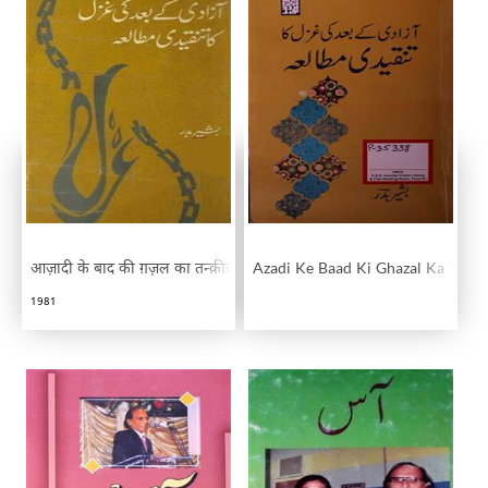
आज़ादी के बाद की ग़ज़ल का तन्क़ीदी मुताला
Azadi Ke Baad Ki Ghazal Ka Tanqe
1981