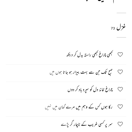
غزل
73
کبھی چراغ کبھی راستہ بدل کر دیکھ
صبح تک جن سے بہت بیزار ہو جاتا ہوں میں
چراغ خانۂ دل کو سپرد باد کر دوں
رکا ہوں کس کے وہم میں مرے گمان میں نہیں
سر پر کسی غریب کے ناچار گر پڑے