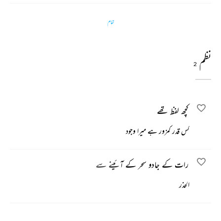
تمام
نظم
2
کچھ لفظ تھے
کس قدر کمزور ہے میرا وجود
رات کے جادو سحر کے آئینے سے
الحذر