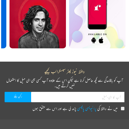
ریختہ نیوز لیٹر سبسکرائب کیجیے
آپ کو باقاعدگی سے کچھ حاصل کرنا ہے لیکن اس کے علاوہ آپ کسی بھی ای میل کا استعمال
نہیں کرتے ہیں۔
میں نے ریختہ کی
پرائیویسی پالیسی
پڑھ لی ہے اور اس سے متفق ہوں