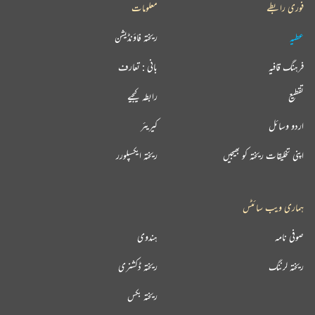
فوری رابطے
معلومات
عطیہ
ریختہ فاؤنڈیشن
فرہنگ قافیہ
بانی : تعارف
تقطیع
رابطہ کیجیے
اردو وسائل
کیریئر
اپنی تخلیقات ریختہ کو بھیجیں
ریختہ ایکسپلورر
ہماری ویب سائٹس
صوفی نامہ
ہندوی
ریختہ لرننگ
ریختہ ڈکشنری
ریختہ بکس