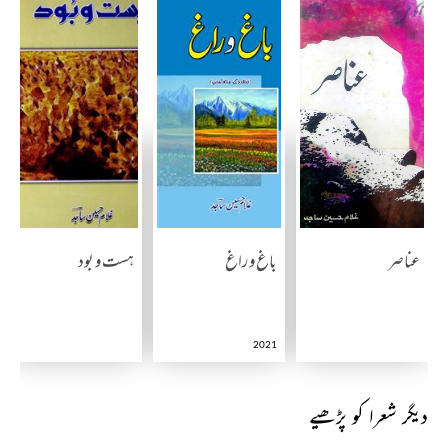
عناصر
باغ و راغ
ہست و بود
2021
دیگر شعرا کو پڑھیے