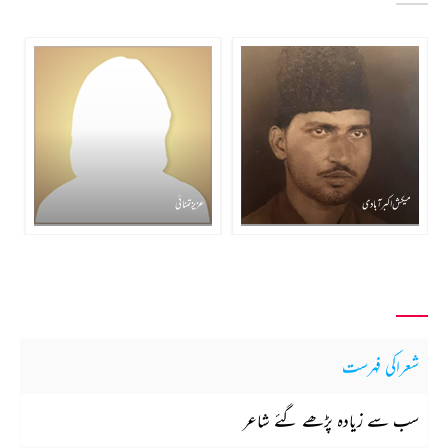
میکش اکبرآبادی
عزیز تمنائی
شعراکی فہرست
سب سے زیادہ پڑھے گئے شاعر