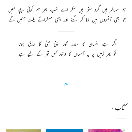
ہم 
مسافر 
ہیں 
گرد 
سفر 
ہیں 
مگر 
اے 
شب 
ہجر 
ہم 
کوئی 
بچے 
نہیں 
جو 
ابھی 
آنسوؤں 
میں 
نہا 
کر 
گئے 
اور 
ابھی 
مسکراتے 
پلٹ 
آئیں 
گے 
اگر 
ہے 
انسان 
کا 
مقدر 
خود 
اپنی 
مٹی 
کا 
رزق 
ہونا 
تو 
پھر 
زمیں 
پر 
یہ 
آسماں 
کا 
وجود 
کس 
قہر 
کے 
لیے 
ہے 
تمام
کتاب
5