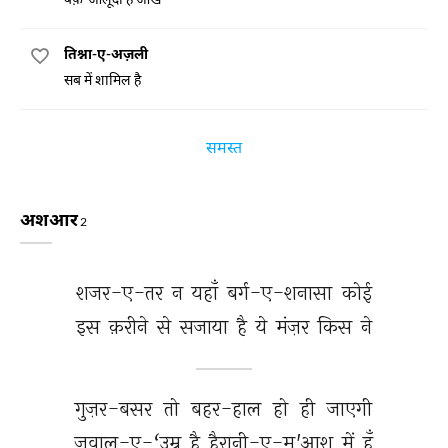
तिश्ना-ए-अज़ली
सब में शामिल है
समस्त
अशआर
2
शजर-ए-तर 
न 
यहाँ 
बर्ग-ए-शनासा 
कोई 
इस 
क़रीने 
से 
सजाया 
है 
ये 
मंज़र 
किस 
ने 
गुज़र-बसर 
तो 
बहर-हाल 
हो 
ही 
जाएगी 
ज़वाल-ए-‘उम्र 
है 
हैरानी-ए-म'आश 
में 
हूँ 