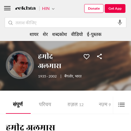
HIN
Donate
Get App
शायर
शेर
शब्दकोश
वीडियो
ई-पुस्तक
हमीद
अलमास
1935 - 2002
|
बैंगलोर
,
भारत
संपूर्ण
परिचय
ग़ज़ल
नज़्म
शे
12
9
हमीद अलमास