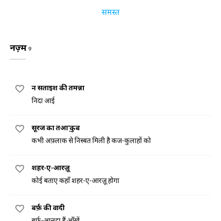
समस्त
नज़्म
9
न सताइश की तमन्ना
निदा आई
सूरज का तआ'क़ुब
कभी अफ़्लाक से निस्बत मिली है कज-कुलाहों को
शहर-ए-आरज़ू
कोई बताए कहाँ शहर-ए-आरज़ू होगा
बर्फ़ की वादी
बर्फ़-आलूदा हैं आँखें