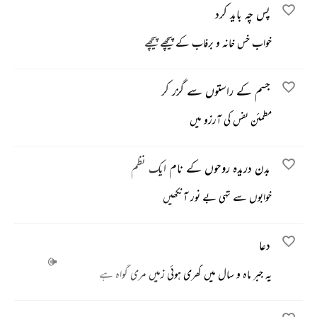
پس چہ باید کرد
خواب خس خانہ و برفاب کے پیچھے پیچھے
جسم کے راستوں سے گزر کر
مطمئن نفس کی آرزو میں
بدن دریدہ روحوں کے نام ایک نظم
خوابوں سے تہی بے نور آنکھیں
دعا
یہ جبر ماہ و سال میں گھری ہوئی زمیں مری گواہ ہے