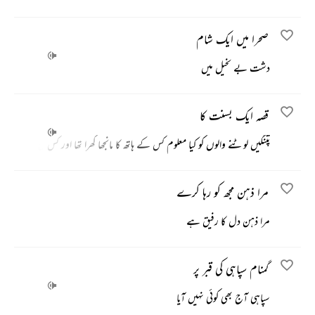
صحرا میں ایک شام
دشت بے نخیل میں
قصہ ایک بسنت کا
پتنگیں لوٹنے والوں کو کیا معلوم کس کے ہاتھ کا مانجھا کھرا تھا اور کس کی
مرا ذہن مجھ کو رہا کرے
مرا ذہن دل کا رفیق ہے
گمنام سپاہی کی قبر پر
سپاہی آج بھی کوئی نہیں آیا