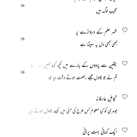
عجیب لوگ ہیں
شہر علم کے دروازے پر
کبھی کبھی دل یہ سوچتا ہے
یقین سے یادوں کے بارے میں کچھ کہا نہیں جا سکتا
تم نے جو پھول مجھے رخصت ہوتے وقت دیا تھا
تجاہل عارفانہ
جوہری کو کیا معلوم کس طرح کی مٹی میں کیسے پھول ہوتے ہیں
ایک کہانی بہت پرانی