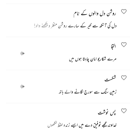
روشن دل والوں کے نام
دل کی آنکھ سے خیر کے سارے روشن منظر دیکھنے والو!
التجا
مرے شکاریو امان چاہتا ہوں میں
شکست
زمین سنگ سے سورج اگانے والے ہاتھ
پس نوشت
خداوند مجھے توفیق دے میں ایسے زندہ لفظ لکھوں