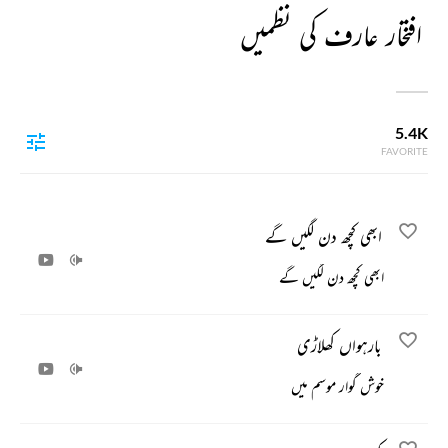
افتخار عارف کی نظمیں
5.4K
FAVORITE
ابھی کچھ دن لگیں گے
ابھی کچھ دن لگیں گے
بارہواں کھلاڑی
خوش گوار موسم میں