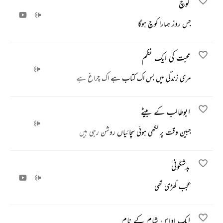
کوچ
جس روز ہمارا کوچ ہوگا
محبت کی ایک نظم
مری زندگی میں بس اک کتاب ہے اک چراغ ہے
ابوطالب کے بیٹے
جبین وقت پر لکھی ہوئی سچائیاں روشن رہی ہیں
بدشگونی
عجب گھڑی تھی
ایک اداس شام کے نام