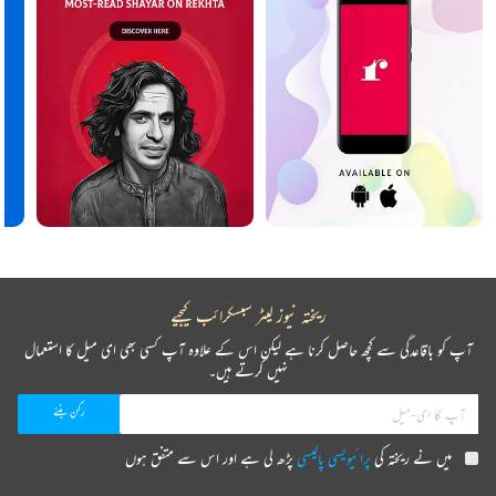
ریختہ نیوز لیٹر سبسکرائب کیجیے
آپ کو باقاعدگی سے کچھ حاصل کرنا ہے لیکن اس کے علاوہ آپ کسی بھی ای میل کا استعمال
نہیں کرتے ہیں۔
میں نے ریختہ کی
پرائیویسی پالیسی
پڑھ لی ہے اور اس سے متفق ہوں