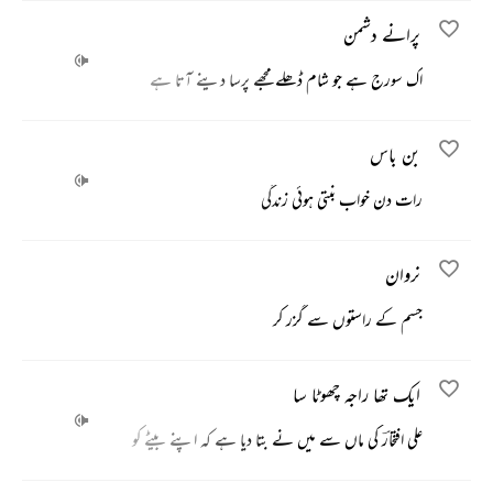
پرانے دشمن
اک سورج ہے جو شام ڈھلے مجھے پرسا دینے آتا ہے
بن باس
رات دن خواب بنتی ہوئی زندگی
نروان
جسم کے راستوں سے گزر کر
ایک تھا راجہ چھوٹا سا
علی افتخارؔ کی ماں سے میں نے بتا دیا ہے کہ اپنے بیٹے کو