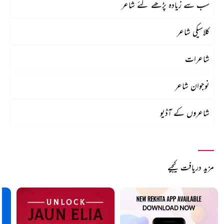
سب سے زیادہ پڑھے گئے شاعر
کلاسیکی شاعر
شاعرات
نوجوان شاعر
شاعروں کے آڈیو
مزید دریافت کیجیے