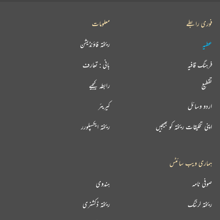
فوری رابطے
معلومات
عطیہ
ریختہ فاؤنڈیشن
فرہنگ قافیہ
بانی : تعارف
تقطیع
رابطہ کیجیے
اردو وسائل
کیریئر
اپنی تخلیقات ریختہ کو بھیجیں
ریختہ ایکسپلورر
ہماری ویب سائٹس
صوفی نامہ
ہندوی
ریختہ لرننگ
ریختہ ڈکشنری