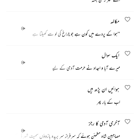
مکالمہ
''ہوا کے پردے میں کون ہے جو چراغ کی لو سے کھیلتا ہے
ایک سوال
میرے آبا و اجداد نے حرمت آدمی کے لیے
ہوائیں ان پڑھ ہیں
اب کے بار پھر
آخری آدمی کا رجز
مصاجبین شاہ مطمئن ہوئے کہ سرفراز سر بریدہ بازوؤں سمیت شہر کی فصیل پر لٹ