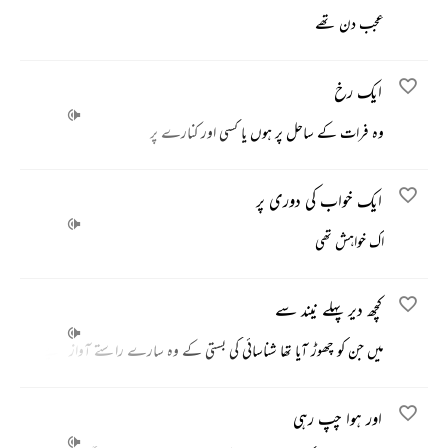
عجب دن تھے
ایک رخ
وہ فرات کے ساحل پر ہوں یا کسی اور کنارے پر
ایک خواب کی دوری پر
اک خواہش تھی
کچھ دیر پہلے نیند سے
میں جن کو چھوڑ آیا تھا شناسائی کی بستی کے وہ سارے راستے آواز دیتے ہیں
اور ہوا چپ رہی