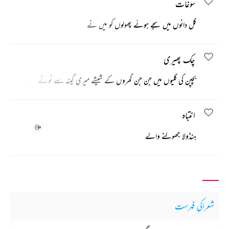
سوغات
گل دانوں میں سجے ہوئے پھولوں کو میں نے
چک پھیری
بچپن کی گلیوں میں جن جن گھروں کے شیشے میری گیند سے ٹوٹے تھے
انتباہ
ہنڈولا جھولنے والے
شعراکی فہرست