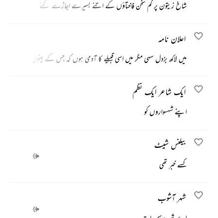
شاخ زیتون پر کم سخن فاختاؤں کے اتنے بسیرے اجاڑے گئے
اعلان نامہ
میں لاکھ بزدل سہی مگر میں اسی قبیلے کا آدمی ہوں کہ جس کے بیٹوں نے
ایک شاعر ایک نظم
اپنے شہسواروں کو
بیلنس شیٹ
کسے خبر تھی
شہر آشوب
اے شہر رسن بستہ