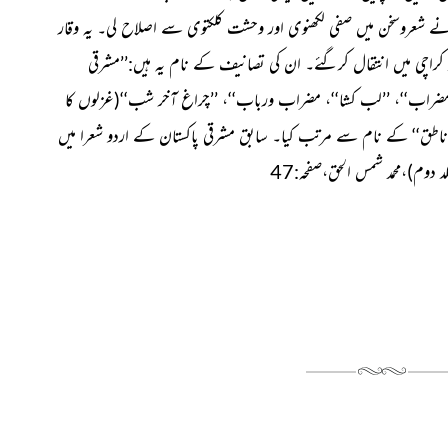
ے شعروسخن میں صفی لکھنوی اور وحشت کلکتوی سے اصلاح لی۔ یہ وقار
ے چھوٹے بھائی تھے،۲۲؍ستمبر۲۰۰۰ء کو کراچی میں انتقال کرگئے۔ ان کی تصانیف کے نام یہ ہیں:’’مشرقی
 ’’مضراب‘‘، ’’لب کشا‘‘، مضراب ورباب‘‘، ’’چراغ آخر شب‘‘(غزلوں کا
ن ناطق‘‘ کے نام سے مرتب کیا۔ سابق مشرقی پاکستان کے اردو شعرا میں
دوم)،محمد شمس الحق،صفحہ:47