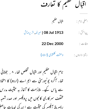
اقبال عظیم کا تعارف
اصلی نام :
اقبال عظیم
پیدائش :
08 Jul 1913
|
میرٹھ
,
اتر پردیش
وفات :
22 Dec 2000
رشتہ داروں :
وحشت کلکتوی (استاد)
مختلف سرکاری کالجوں میں پروفیسر اور صدر شع