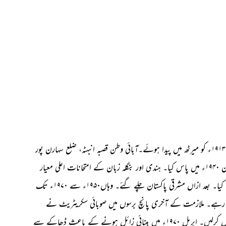
نام اقبال عظیم اور اقبال تخلص تھا۔ ۸؍ جولائی ۱۹۱۳ء کو میرٹھ میں پیدا ہوئے۔آبائی وطن قصبہ انبہٹہ، ضلع سہارن پور
تھا۔ آگرہ یونیورسٹی سے ایم اے (اردو) کا امتحان ۱۹۴۰ء میں پاس کیا۔ ہندی اور بنگلہ زبان کے امتحانات اعلی معیار
سے پاس کیے۔ ملازمت کا آغاز بہ حیثیت مدرس کیا۔ بعد ازاں مشرقی پاکستان چلے گئے۔ وہاں۱۹۵۰ء سے ۱۹۷۰ء تک
بہ رہے۔ ملازمت کے آخری پانچ برسوں میں صوبائی سکریٹریٹ نے
ریسرچ آفیسر کی حیثیت سے ا ن کی خدمات حاصل کرلیں۔ اپریل ۱۹۷۰ء میں بینائی زائل ہونے کے باعث ڈھاکے سے