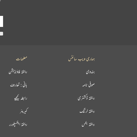
ہماری ویب سائٹس
معلومات
ہندوی
ریختہ فاؤنڈیشن
صوفی نامہ
بانی : تعارف
ریختہ ڈکشنری
رابطہ کیجیے
ریختہ لرننگ
کیریئر
ریختہ بکس
ریختہ ایکسپلورر