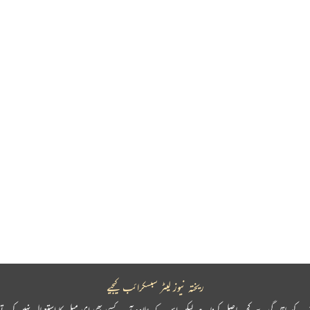
ریختہ نیوز لیٹر سبسکرائب کیجیے
پ کو باقاعدگی سے کچھ حاصل کرنا ہے لیکن اس کے علاوہ آپ کسی بھی ای میل کا استعمال نہیں کرتے