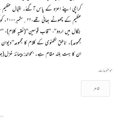
کراچی اپنے اعزہ کے پاس آگئے۔ اقبال عظیم ن
عظیم ک
بنگال میں اردو‘‘، ’’قاب قوسین‘‘(نعتیہ کلام)،
مجموعہ)۔ ناطق لکھنوی کے کلام کا مجموعہ’’دیوا
ان کا بہت بلند مقام ہے۔ بحوالۂ:پیمانۂ غزل(جلد 
موضوعات
شاعر