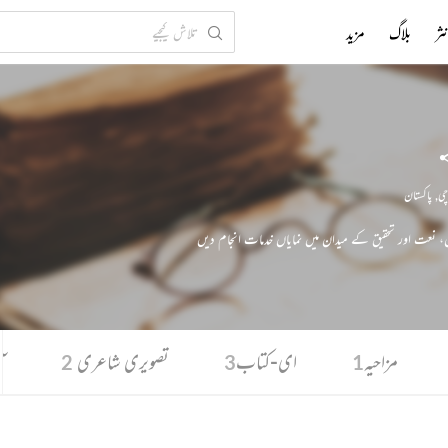
ثر
بلاگ
مزید
چی
,
پاکستان
ل، نعت اور تحقیق کے میدان میں نمایاں خدمات انجام دیں
مزاحیہ
ای-کتاب
تصویری شاعری
آ
2
3
1