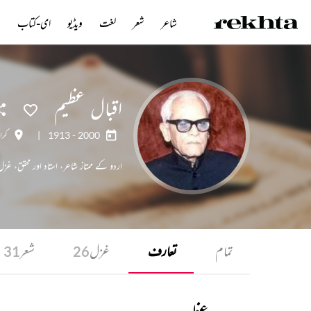
شاعر
شعر
لغت
ویڈیو
ای-کتاب
ن
اقبال عظیم
1913 - 2000
|
کرا
اردو کے ممتاز شاعر، استاد اور محقق، غز
تمام
تعارف
غزل
شعر
31
26