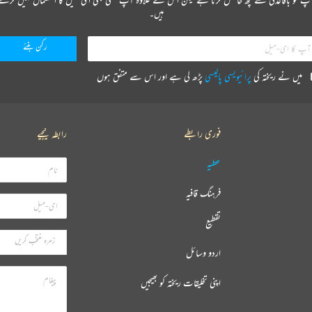
ہیں۔
میں نے ریختہ کی
پرائیویسی پالیسی
پڑھ لی ہے اور اس سے متفق ہوں
فوری رابطے
رابطہ کیجیے
عطیہ
فرہنگ قافیہ
تقطیع
اردو وسائل
اپنی تخلیقات ریختہ کو بھیجیں