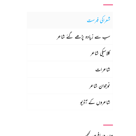
شعراکی فہرست
سب سے زیادہ پڑھے گئے شاعر
کلاسیکی شاعر
شاعرات
نوجوان شاعر
شاعروں کے آڈیو
مزید دریافت کیجیے