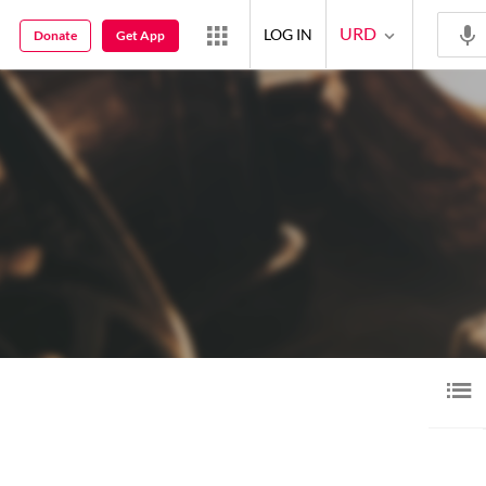
URD
LOG IN
Donate
Get App
ڈیو
ویڈیو
گیلری
نعت
5
1
47
5