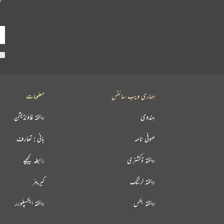
ہماری ویب سائٹس
معلومات
ہندوی
ریختہ فاؤنڈیشن
صوفی نامہ
بانی : تعارف
ریختہ ڈکشنری
رابطہ کیجیے
ریختہ لرننگ
کیریئر
ریختہ بکس
ریختہ ایکسپلورر