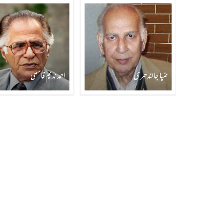
ضیا جالندھری
احمد ندیم قاسمی