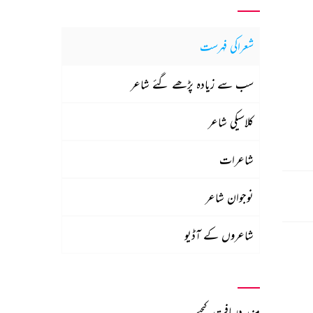
شعراکی فہرست
سب سے زیادہ پڑھے گئے شاعر
کلاسیکی شاعر
شاعرات
نوجوان شاعر
شاعروں کے آڈیو
مزید دریافت کیجیے