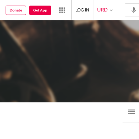
URD
LOG IN
Donate
Get App