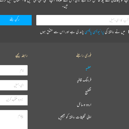
ہیں۔
میں نے ریختہ کی
پرائیویسی پالیسی
پڑھ لی ہے اور اس سے متفق ہوں
فوری رابطے
رابطہ کیجیے
عطیہ
فرہنگ قافیہ
تقطیع
اردو وسائل
اپنی تخلیقات ریختہ کو بھیجیں