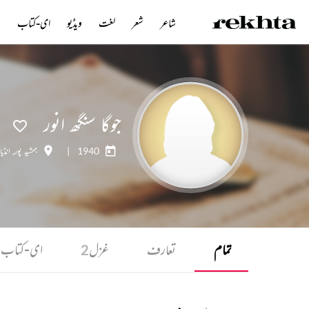
شاعر
شعر
لغت
ویڈیو
ای-کتاب
ن
جوگا سنگھ انور
1940
|
جمشید پور
,
انڈیا
تمام
تعارف
غزل
ای-کتاب
1
2