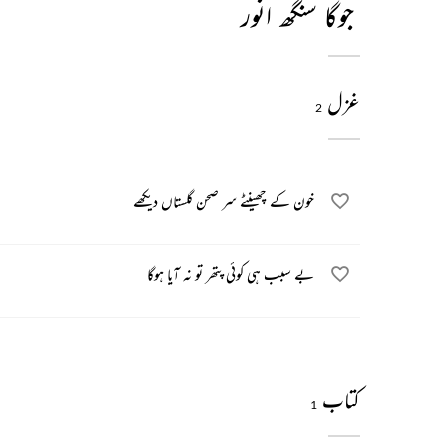
جوگا سنگھ انور
غزل
2
خون کے چھینٹے سر صحن گلستاں دیکھے
بے سبب ہی کوئی پتھر تو نہ آیا ہوگا
کتاب
1