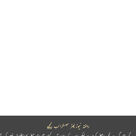
ریختہ نیوز لیٹر سبسکرائب کیجیے
پ کو باقاعدگی سے کچھ حاصل کرنا ہے لیکن اس کے علاوہ آپ کسی بھی ای میل کا استعمال نہیں کرتے