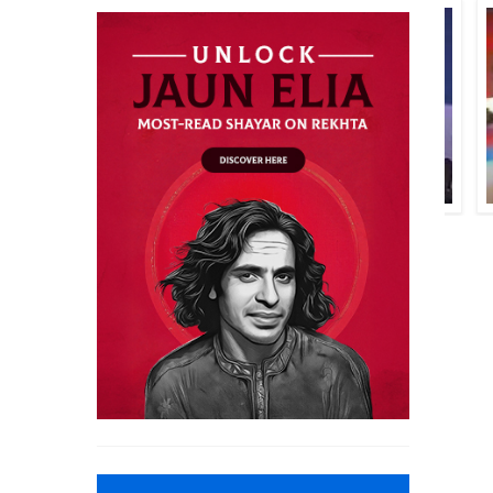
ساغرؔ اعظمی
ناصر کاظمی