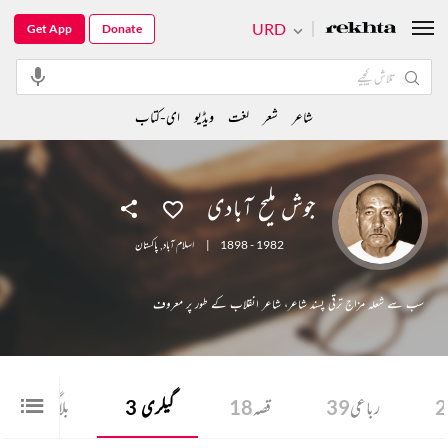
URD
Get App
Donate
شاعر
شعر
لغت
ویڈیو
ای-کتاب
جوش ملیح آبادی
1898 - 1982
|
اسلام آباد
,
پاکستان
سب سے شعلہ مزاج ترقی پسند شاعر، شاعر انقلاب کے طور پر معروف
2
رباعی
39
قصہ
18
گیلری
3
بلاگ
1