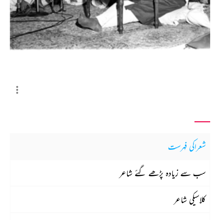
شعراکی فہرست
سب سے زیادہ پڑھے گئے شاعر
کلاسیکی شاعر