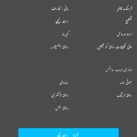
فرہنگ قافیہ
بانی : تعارف
تقطیع
رابطہ کیجیے
اردو وسائل
کیریئر
اپنی تخلیقات ریختہ کو بھیجیں
ریختہ ایکسپلورر
ہماری ویب سائٹس
صوفی نامہ
ہندوی
ریختہ لرننگ
ریختہ ڈکشنری
ریختہ بکس
رابطہ کیجیے