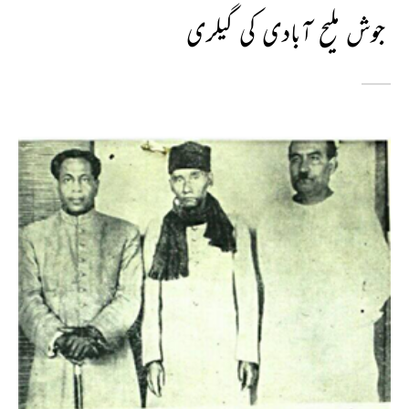
جوش ملیح آبادی کی گیلری