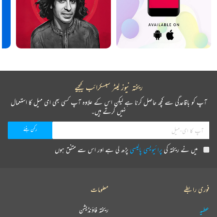
ریختہ نیوز لیٹر سبسکرائب کیجیے
آپ کو باقاعدگی سے کچھ حاصل کرنا ہے لیکن اس کے علاوہ آپ کسی بھی ای میل کا استعمال
نہیں کرتے ہیں۔
میں نے ریختہ کی
پرائیویسی پالیسی
پڑھ لی ہے اور اس سے متفق ہوں
فوری رابطے
معلومات
عطیہ
ریختہ فاؤنڈیشن