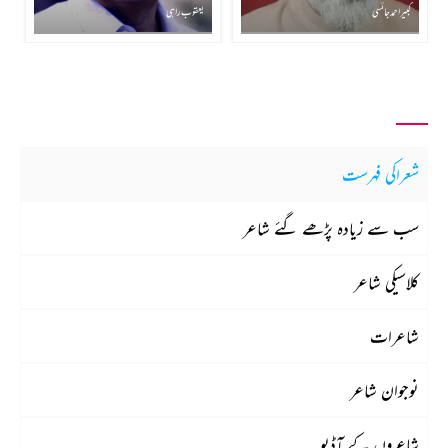
کبیر احمد جائسی
یعقوب راہی
شعراکی فہرست
سب سے زیادہ پڑھے گئے شاعر
کلاسیکی شاعر
شاعرات
نوجوان شاعر
شاعروں کے آڈیو