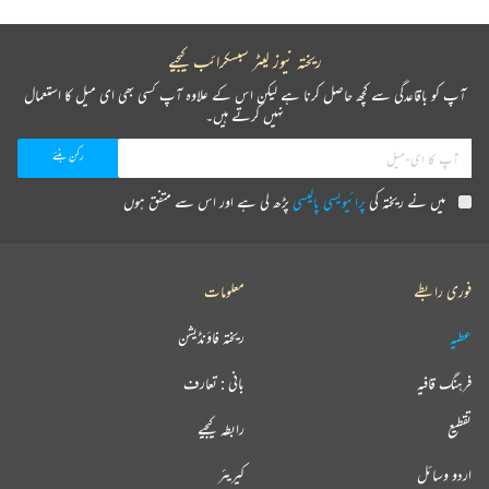
ریختہ نیوز لیٹر سبسکرائب کیجیے
آپ کو باقاعدگی سے کچھ حاصل کرنا ہے لیکن اس کے علاوہ آپ کسی بھی ای میل کا استعمال
نہیں کرتے ہیں۔
میں نے ریختہ کی
پرائیویسی پالیسی
پڑھ لی ہے اور اس سے متفق ہوں
فوری رابطے
معلومات
عطیہ
ریختہ فاؤنڈیشن
فرہنگ قافیہ
بانی : تعارف
تقطیع
رابطہ کیجیے
اردو وسائل
کیریئر