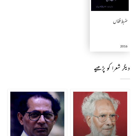
ضبط فغاں
2016
دیگر شعرا کو پڑھیے