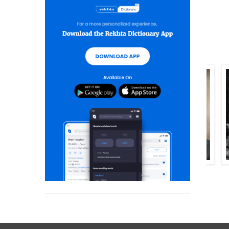
علامہ اقبال
محمود شام