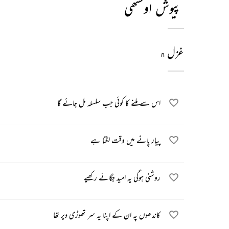
پیوش اوستھی
غزل
8
اس سے ملنے کا کوئی جب سلسلہ مل جائے گا
پیار پانے میں وقت لگتا ہے
روشنی ہوگی یہ امید جگائے رکھیے
کاندھوں پہ ان کے اپنا یہ سر تھوڑی دیر تھا