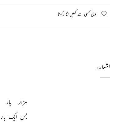
دل کسی سے کہیں لگا رکھنا
اشعار
1
ہزار 
بار 
بس 
ایک 
بار 