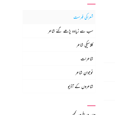
شعراکی فہرست
سب سے زیادہ پڑھے گئے شاعر
کلاسیکی شاعر
شاعرات
نوجوان شاعر
شاعروں کے آڈیو
مزید دریافت کیجیے