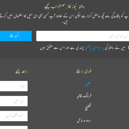
ریختہ نیوز لیٹر سبسکرائب کیجیے
پ کو باقاعدگی سے کچھ حاصل کرنا ہے لیکن اس کے علاوہ آپ کسی بھی ای میل کا استعمال نہیں کرتے
ہیں۔
میں نے ریختہ کی
پرائیویسی پالیسی
پڑھ لی ہے اور اس سے متفق ہوں
فوری رابطے
رابطہ کیجیے
عطیہ
فرہنگ قافیہ
تقطیع
اردو وسائل