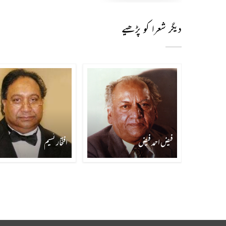
دیگر شعرا کو پڑھیے
فیض احمد فیض
افتخار نسیم