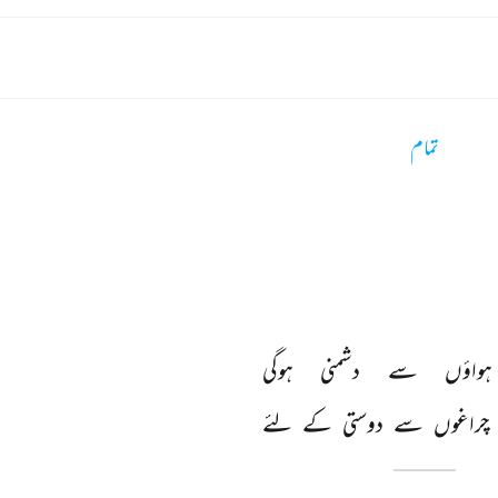
تمام
ہواؤں 
سے 
دشمنی 
ہوگی 
چراغوں 
سے 
دوستی 
کے 
لئے 