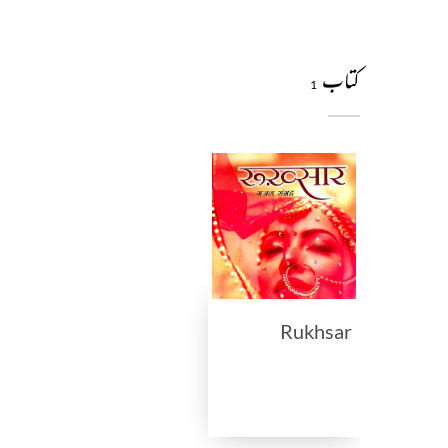
کتاب
1
Rukhsar