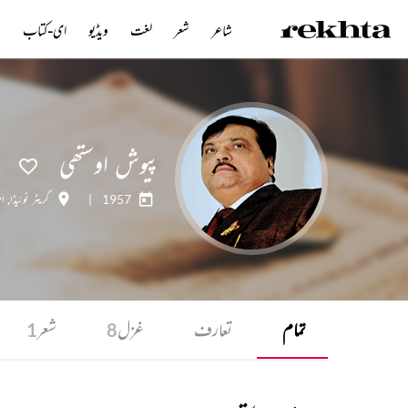
شاعر
شعر
لغت
ویڈیو
ای-کتاب
ن
پیوش اوستھی
1957
|
گریٹر نوئیڈا
,
ان
تمام
تعارف
غزل
شعر
1
8