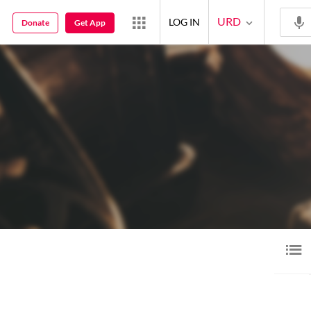
URD
LOG IN
Donate
Get App