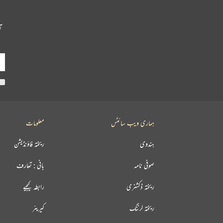
آ
ہماری ویب سائٹس
معلومات
ہندوی
ریختہ فاؤنڈیشن
صوفی نامہ
بانی : تعارف
ریختہ ڈکشنری
رابطہ کیجیے
ریختہ لرننگ
کیریئر