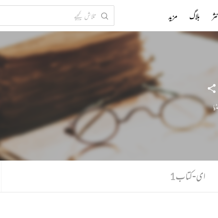
ثر
بلاگ
مزید
ڈیا
ای-کتاب
1