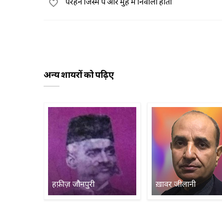
पैरहन जिस्म पे और मुँह में निवाला होता
अन्य शायरों को पढ़िए
हफ़ीज़ जौनपुरी
ख़ावर जीलानी