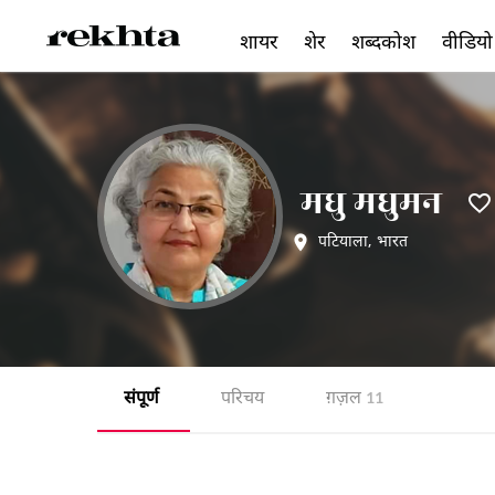
शायर
शेर
शब्दकोश
वीडियो
मधु मधुमन
पटियाला
,
भारत
संपूर्ण
परिचय
ग़ज़ल
11