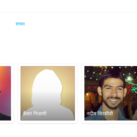
समस्त
क़ैसर निज़ामी
नदीम सिरसीवी