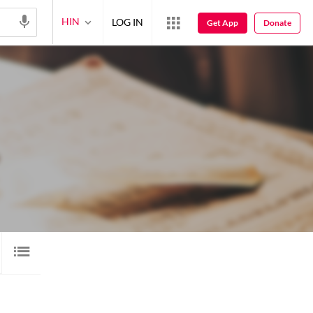
HIN
LOG IN
Get App
Donate