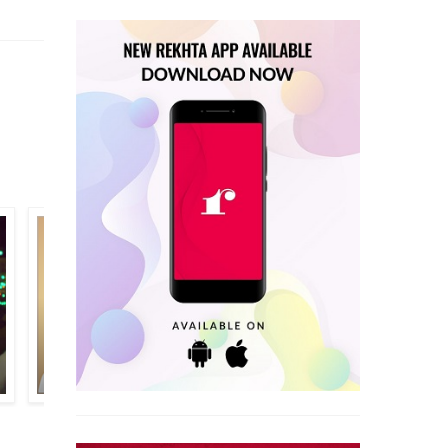
अज़ीज़ तमन्नाई
ओबैदुर रहमान