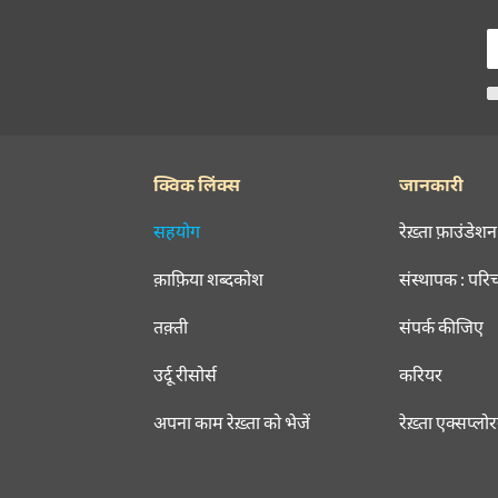
क्विक लिंक्स
जानकारी
सहयोग
रेख़्ता फ़ाउंडेशन
क़ाफ़िया शब्दकोश
संस्थापक : परि
तक़्ती
संपर्क कीजिए
उर्दू रीसोर्स
करियर
अपना काम रेख़्ता को भेजें
रेख़्ता एक्सप्लो