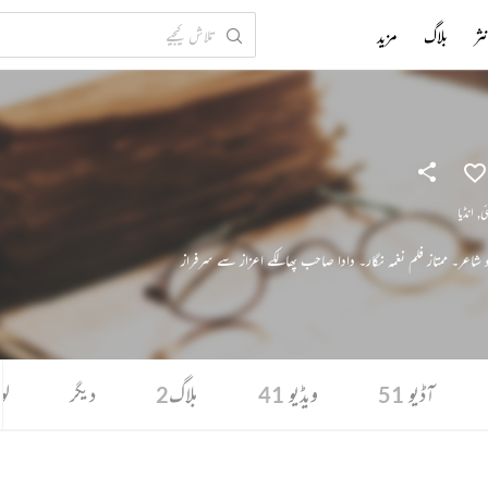
ثر
بلاگ
مزید
ی
,
انڈیا
 شاعر۔ ممتاز فلم نغمہ نگار۔ دادا صاحب پھالکے اعزاز سے سرفراز
آڈیو
ویڈیو
بلاگ
دیگر
لو
2
41
51