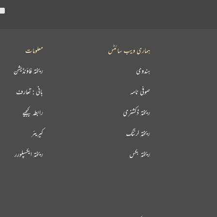
ہماری ویب سائٹس
معلومات
ہندوی
ریختہ فاؤنڈیشن
صوفی نامہ
بانی : تعارف
ریختہ ڈکشنری
رابطہ کیجیے
ریختہ لرننگ
کیریئر
ریختہ بکس
ریختہ ایکسپلورر