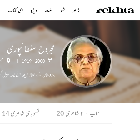
شاعر
شعر
لغت
ویڈیو
ای-کتاب
ن
مجروح سلطانپوری
1919 - 2000
|
ممبئ
ہندوستان کے ممتاز ترین ترقی پسند غزل گو
ی-کتاب
ٹاپ ٢٠ شاعری
تصویری شاعری
14
20
15