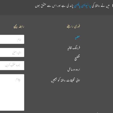
میں نے ریختہ کی
پرائیویسی پالیسی
پڑھ لی ہے اور اس سے متفق ہوں
فوری رابطے
رابطہ کیجیے
عطیہ
فرہنگ قافیہ
تقطیع
اردو وسائل
اپنی تخلیقات ریختہ کو بھیجیں