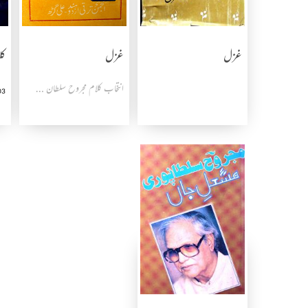
غزل
غزل
کل
انتخاب کلام مجروح سلطان پوری
03