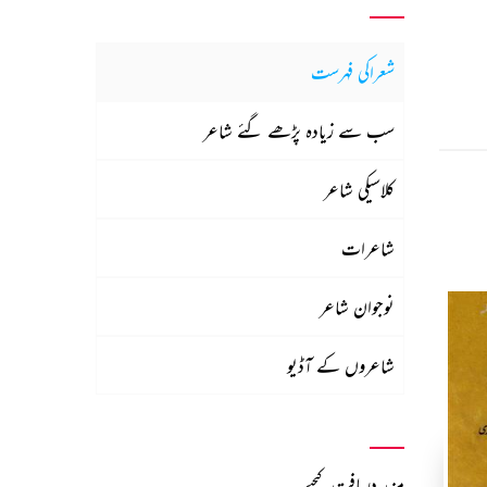
شعراکی فہرست
سب سے زیادہ پڑھے گئے شاعر
کلاسیکی شاعر
شاعرات
نوجوان شاعر
شاعروں کے آڈیو
مزید دریافت کیجیے