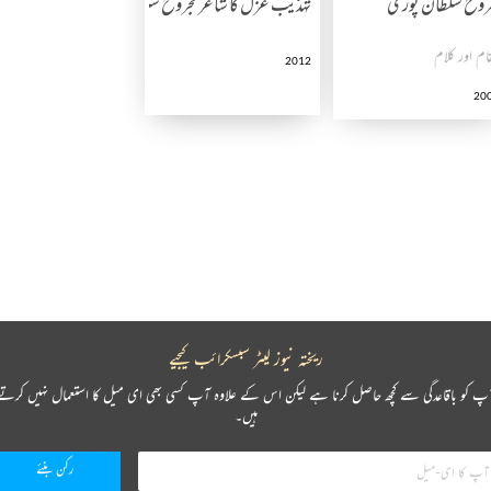
روح سلطان پوری
تہذیب غزل کا شاعر مجروح سلطانپوری
ام اور کلام
2012
20
ریختہ نیوز لیٹر سبسکرائب کیجیے
پ کو باقاعدگی سے کچھ حاصل کرنا ہے لیکن اس کے علاوہ آپ کسی بھی ای میل کا استعمال نہیں کرتے
ہیں۔