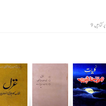
ر کتابیں
9