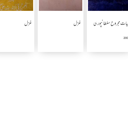
یات مجروح سلطانپوری
غزل
غزل
20