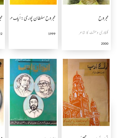
مجروح
مجروح سلطان پوری: ایک مطالعہ
مج
گلکاری وحشت کا شاعر
22
1999
2000