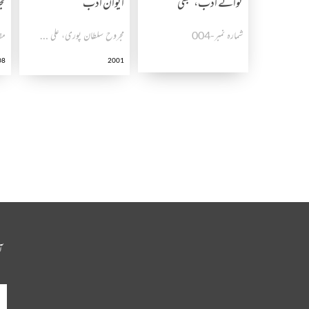
نوائے ادب،ممبئی
ایوان ادب
مج
شمارہ نمبر-004
مجروح سلطان پوری، علی سردار جعفری، حاجی انیس دہلوی نمبر: شمارہ نمبر۔ 004،005
مق
08
2001
آ