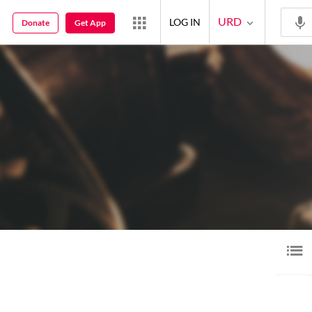
URD
LOG IN
Donate
Get App
ری
گیت
فلمی گیت
15
6
1