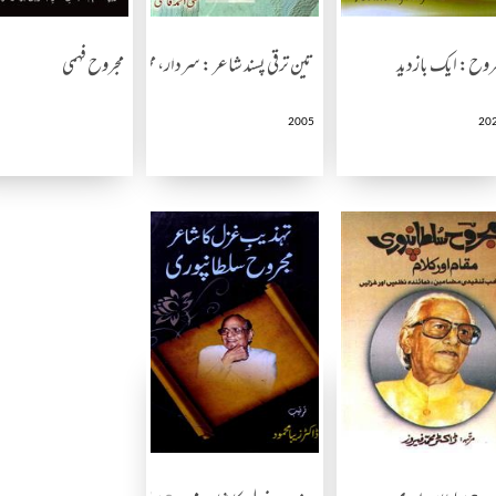
روح: ایک بازدید
تین ترقی پسند شاعر : سردار، مجروح، کیفی
مجروح فہمی
2005
20