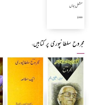
مشعل جاں
1999
مجروح سلطانپوری پر کتابیں
9