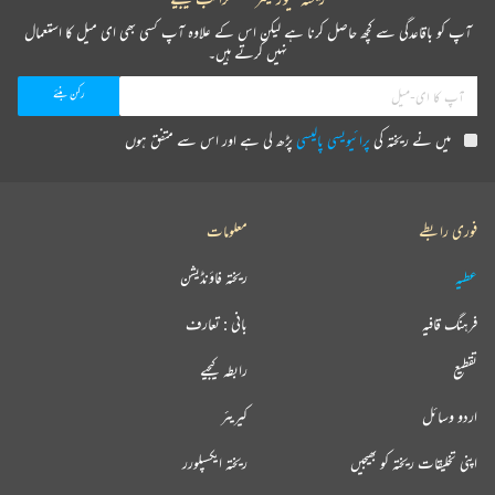
آپ کو باقاعدگی سے کچھ حاصل کرنا ہے لیکن اس کے علاوہ آپ کسی بھی ای میل کا استعمال
نہیں کرتے ہیں۔
میں نے ریختہ کی
پرائیویسی پالیسی
پڑھ لی ہے اور اس سے متفق ہوں
فوری رابطے
معلومات
عطیہ
ریختہ فاؤنڈیشن
فرہنگ قافیہ
بانی : تعارف
تقطیع
رابطہ کیجیے
اردو وسائل
کیریئر
اپنی تخلیقات ریختہ کو بھیجیں
ریختہ ایکسپلورر