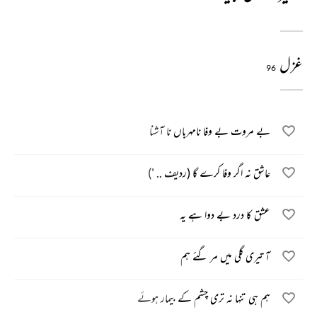
غزل
96
بے مروت بے وفا نامہرباں نا آشنا
عاشق نہ اگر وفا کرے گا (ردیف .. ')
عشق کا درد بے دوا ہے یہ
آ تیری گلی میں مر گئے ہم
ہم ہی تنہا نہ تری چشم کے بیمار ہوئے