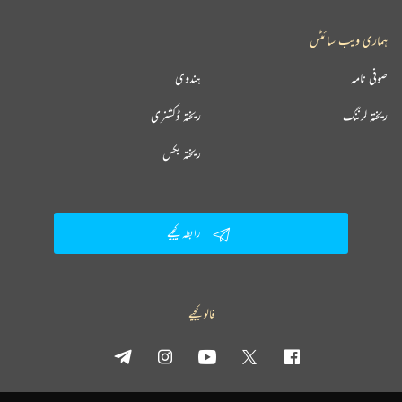
ہماری ویب سائٹس
صوفی نامہ
ہندوی
ریختہ لرننگ
ریختہ ڈکشنری
ریختہ بکس
رابطہ کیجیے
فالو کیجیے