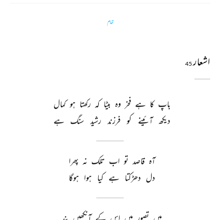
تمام
اشعار
45
باپ 
کا 
ہے 
فخر 
وہ 
بیٹا 
کہ 
رکھتا 
ہو 
کمال 
دیکھ 
آئینے 
کو 
فرزند 
رشید 
سنگ 
ہے 
آہ 
قاصد 
تو 
اب 
تلک 
نہ 
پھرا 
دل 
دھڑکتا 
ہے 
کیا 
ہوا 
ہوگا 
ہیں 
تصور 
میں 
اس 
کے 
آنکھیں 
بند 