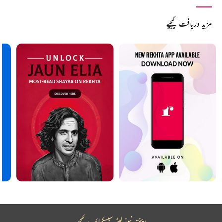
مزید دریافت کیجیے
ریختہ نیوز لیٹر سبسکرائب کیجیے