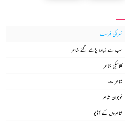
شعراکی فہرست
سب سے زیادہ پڑھے گئے شاعر
کلاسیکی شاعر
شاعرات
نوجوان شاعر
شاعروں کے آڈیو