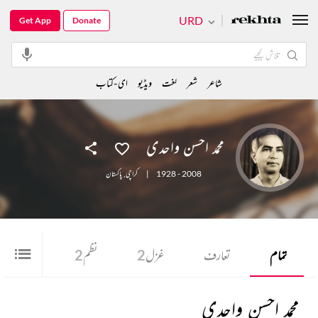
URD
Get App
Donate
شاعر
شعر
لغت
ویڈیو
ای-کتاب
محمد احسن واحدی
1928 - 2008
|
کراچی
,
پاکستان
تمام
تعارف
غزل
2
نظم
2
قطعہ
2
محمد احسن واحدی