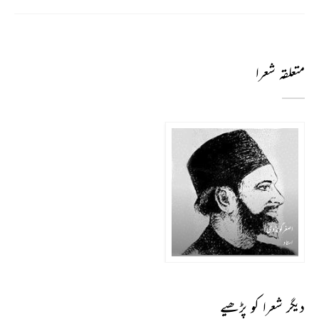
متعلقہ شعرا
اصغر گونڈوی
استاد
دیگر شعرا کو پڑھیے