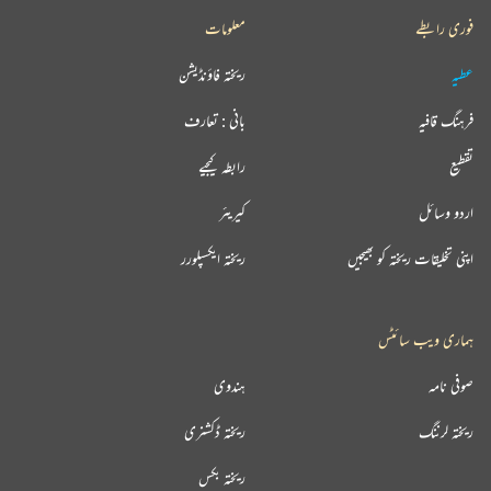
فوری رابطے
معلومات
عطیہ
ریختہ فاؤنڈیشن
فرہنگ قافیہ
بانی : تعارف
تقطیع
رابطہ کیجیے
اردو وسائل
کیریئر
اپنی تخلیقات ریختہ کو بھیجیں
ریختہ ایکسپلورر
ہماری ویب سائٹس
صوفی نامہ
ہندوی
ریختہ لرننگ
ریختہ ڈکشنری
ریختہ بکس