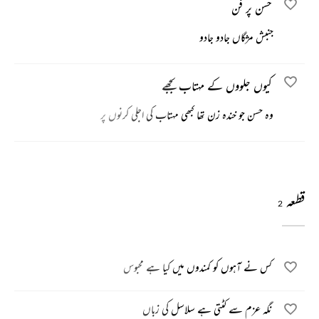
حسن پر فن
جنبش مژگاں جادو جادو
کیوں جلووں کے مہتاب بجھے
وہ حسن جو خندہ زن تھا کبھی مہتاب کی اجلی کرنوں پر
قطعہ
2
کس نے آہوں کو کمندوں میں کیا ہے محبوس
نگہ عزم سے کٹتی ہے سلاسل کی زباں