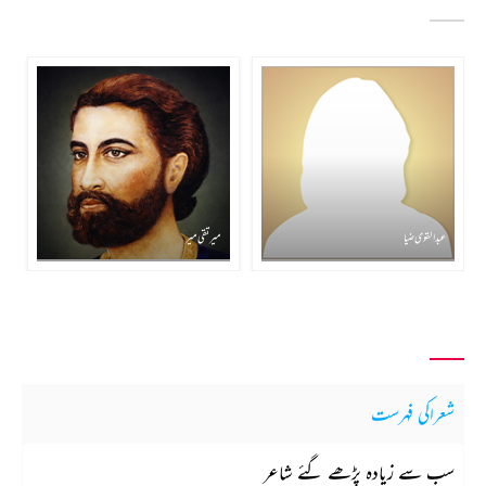
عبدالقوی ضیا
میر تقی میر
شعراکی فہرست
سب سے زیادہ پڑھے گئے شاعر