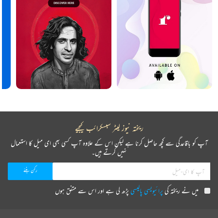
ریختہ نیوز لیٹر سبسکرائب کیجیے
آپ کو باقاعدگی سے کچھ حاصل کرنا ہے لیکن اس کے علاوہ آپ کسی بھی ای میل کا استعمال
نہیں کرتے ہیں۔
میں نے ریختہ کی
پرائیویسی پالیسی
پڑھ لی ہے اور اس سے متفق ہوں