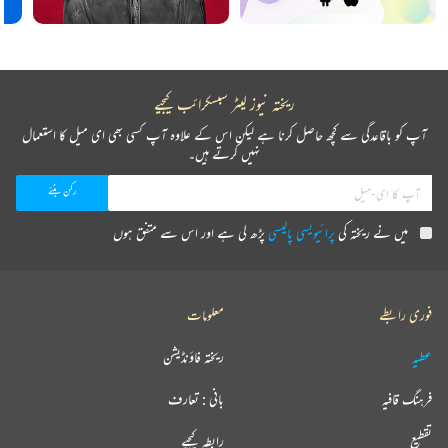
ریختہ نیوز لیٹر سبسکرائب کیجیے
آپ کو باقاعدگی سے کچھ حاصل کرنا ہے لیکن اس کے علاوہ آپ کسی بھی ای میل کا استعمال
نہیں کرتے ہیں۔
میں نے ریختہ کی
پرائیویسی پالیسی
پڑھ لی ہے اور اس سے متفق ہوں
فوری رابطے
معلومات
عطیہ
ریختہ فاؤنڈیشن
فرہنگ قافیہ
بانی : تعارف
تقطیع
رابطہ کیجیے