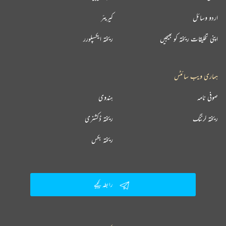
اردو وسائل
کیریئر
اپنی تخلیقات ریختہ کو بھیجیں
ریختہ ایکسپلورر
ہماری ویب سائٹس
صوفی نامہ
ہندوی
ریختہ لرننگ
ریختہ ڈکشنری
ریختہ بکس
رابطہ کیجیے