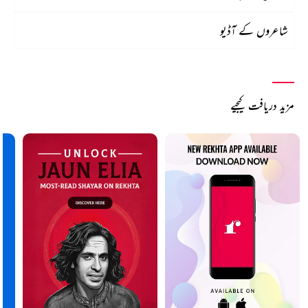
شاعروں کے آڈیو
مزید دریافت کیجیے