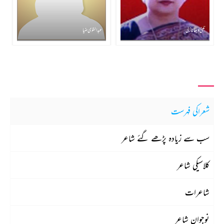
نلنی وبھا نازلی
عبدالقوی ضیا
شعراکی فہرست
سب سے زیادہ پڑھے گئے شاعر
کلاسیکی شاعر
شاعرات
نوجوان شاعر