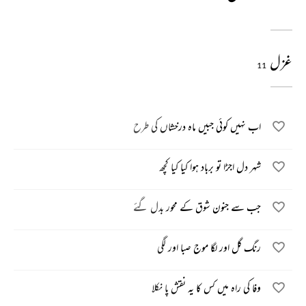
غزل
11
اب نہیں کوئی جبیں ماہ درخشاں کی طرح
شہر دل اجڑا تو برباد ہوا کیا کیا کچھ
جب سے جنون شوق کے محور بدل گئے
رنگ گل اور لگا موج صبا اور لگی
وفا کی راہ میں کس کا یہ نقش پا نکلا