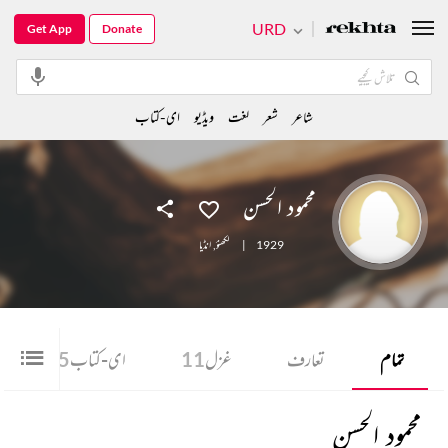
URD
Get App
Donate
شاعر
شعر
لغت
ویڈیو
ای-کتاب
محمود الحسن
1929
|
لکھنؤ
,
انڈیا
تمام
تعارف
غزل
11
ای-کتاب
25
محمود الحسن