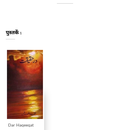
पुस्तकें
1
Dar Haqeeqat