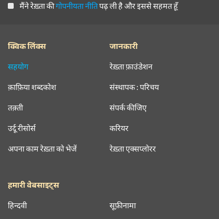
मैंने रेख़्ता की
गोपनीयता नीति
पढ़ ली है और इससे सहमत हूँ
क्विक लिंक्स
जानकारी
सहयोग
रेख़्ता फ़ाउंडेशन
क़ाफ़िया शब्दकोश
संस्थापक : परिचय
तक़्ती
संपर्क कीजिए
उर्दू रीसोर्स
करियर
अपना काम रेख़्ता को भेजें
रेख़्ता एक्सप्लोरर
हमारी वेबसाइट्स
हिन्दवी
सूफ़ीनामा