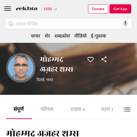
HIN
Donate
Get App
शायर
शेर
शब्दकोश
वीडियो
ई-पुस्तक
मोहम्मद
अज़हर शम्स
दिल्ली
,
भारत
संपूर्ण
परिचय
ग़ज़ल
नज़्म
शेर
8
1
मोहम्मद अज़हर शम्स