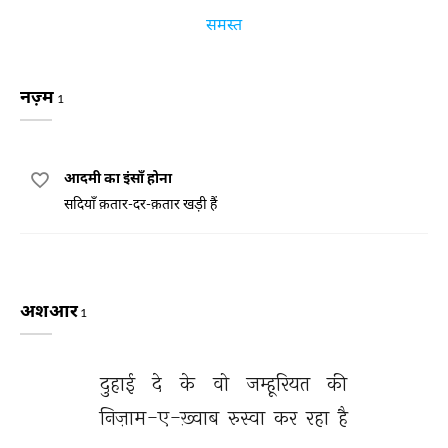
समस्त
नज़्म
1
आदमी का इंसाँ होना
सदियाँ क़तार-दर-क़तार खड़ी हैं
अशआर
1
दुहाई 
दे 
के 
वो 
जम्हूरियत 
की 
निज़ाम-ए-ख़्वाब 
रुस्वा 
कर 
रहा 
है 