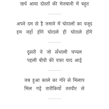
ख़र्च 
आया 
दोस्तों 
की 
मेज़बानी 
में 
बहुत 
अपने 
दम 
से 
है 
ज़माने 
में 
घोटालों 
का 
वजूद 
हम 
जहाँ 
होंगे 
घोटाले 
ही 
घोटाले 
होंगे 
दूसरी 
ने 
जो 
सँभाली 
चप्पल 
पहली 
बीवी 
की 
वफ़ा 
याद 
आई 
जब 
हुआ 
काले 
का 
गोरे 
से 
मिलाप 
मिल 
गईं 
तारीकियाँ 
तनवीर 
से 