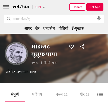
HIN
Donate
Get App
शायर
शेर
शब्दकोश
वीडियो
ई-पुस्तक
मोहम्मद
यूसुफ़ पापा
1930
|
दिल्ली
,
भारत
प्रतिष्ठित हास्य-व्यंग शायर
संपूर्ण
परिचय
नज़्म
शेर
हास्
12
26