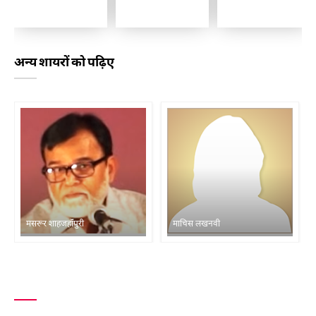
अन्य शायरों को पढ़िए
मसरूर शाहजहाँपुरी
माचिस लखनवी