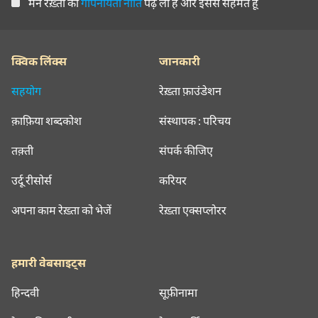
मैंने रेख़्ता की
गोपनीयता नीति
पढ़ ली है और इससे सहमत हूँ
क्विक लिंक्स
जानकारी
सहयोग
रेख़्ता फ़ाउंडेशन
क़ाफ़िया शब्दकोश
संस्थापक : परिचय
तक़्ती
संपर्क कीजिए
उर्दू रीसोर्स
करियर
अपना काम रेख़्ता को भेजें
रेख़्ता एक्सप्लोरर
हमारी वेबसाइट्स
हिन्दवी
सूफ़ीनामा