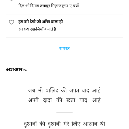
दिल ओ दिमाग़ तसव्वुर मिज़ाज हुस्न-ए-बयाँ
हम को देखे जो आँख वाला हो
हम सदा डफ़लियाँ बजाते हैं
समस्त
अशआर
26
जब 
भी 
वालिद 
की 
जफ़ा 
याद 
आई 
अपने 
दादा 
की 
ख़ता 
याद 
आई 
दुश्मनों 
की 
दुश्मनी 
मेरे 
लिए 
आसान 
थी 