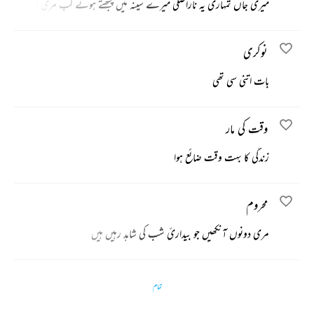
میری جاں تمہاری یہ ناراضگی میرے سینہ میں چبھتے ہوئے کب مری زندگی کو نگل
نوکری
بات اتنی سی تھی
وقت کی مار
زندگی کا بہت وقت ضائع ہوا
محروم
مری دونوں آنکھیں جو بیدارئ شب کی شاہد رہیں ہیں
تمام