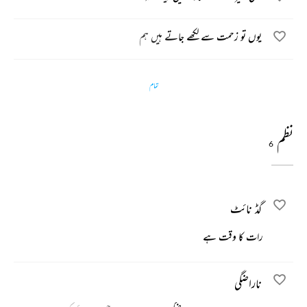
یوں تو زحمت سے لکھے جاتے ہیں ہم
تمام
نظم
6
گڈ نائٹ
رات کا وقت ہے
ناراضگی