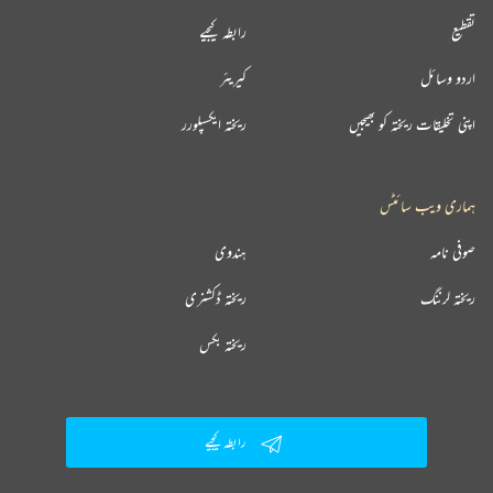
تقطیع
رابطہ کیجیے
اردو وسائل
کیریئر
اپنی تخلیقات ریختہ کو بھیجیں
ریختہ ایکسپلورر
ہماری ویب سائٹس
صوفی نامہ
ہندوی
ریختہ لرننگ
ریختہ ڈکشنری
ریختہ بکس
رابطہ کیجیے