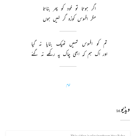
اگر 
ہوتا 
تو 
خود 
کو 
پھر 
بناتا 
مگر 
افسوس 
کوزہ 
گر 
نہیں 
ہوں 
تم 
کو 
افسوس 
تمہیں 
ٹھیک 
بنایا 
نہ 
گیا 
اور 
اک 
ہم 
کہ 
ابھی 
چاک 
پہ 
رکھے 
نہ 
گئے 
تمام
ویڈیو
16
This video is playing from YouTube