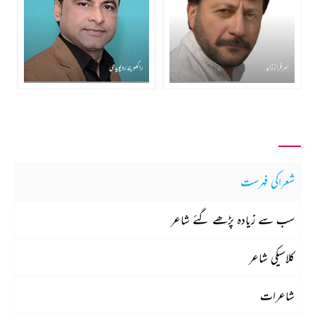
سرفراز زاہد
راگھویندر دیویدی
شعراکی فہرست
سب سے زیادہ پڑھے گئے شاعر
کلاسیکی شاعر
شاعرات