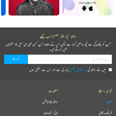
ریختہ نیوز لیٹر سبسکرائب کیجیے
آپ کو باقاعدگی سے کچھ حاصل کرنا ہے لیکن اس کے علاوہ آپ کسی بھی ای میل کا استعمال
نہیں کرتے ہیں۔
میں نے ریختہ کی
پرائیویسی پالیسی
پڑھ لی ہے اور اس سے متفق ہوں
فوری رابطے
معلومات
عطیہ
ریختہ فاؤنڈیشن
فرہنگ قافیہ
بانی : تعارف