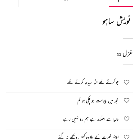
نویش ساہو
غزل
33
جو کرتے تھے الٹا سیدھا کرتے تھے
مجھ میں پیوست ہو چکی ہو تم
دریا سے اختلاط ہے ہم رو نہیں رہے
اپنی غیرت کے علاوہ کہیں دیکھے نہ گئے