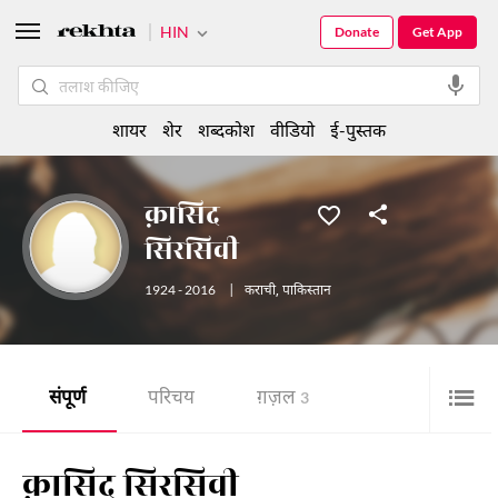
HIN
Donate
Get App
शायर
शेर
शब्दकोश
वीडियो
ई-पुस्तक
क़ासिद
सिरसिवी
1924 - 2016
|
कराची
,
पाकिस्तान
संपूर्ण
परिचय
ग़ज़ल
3
क़ासिद सिरसिवी