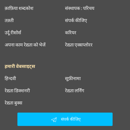
क़ाफ़िया शब्दकोश
संस्थापक : परिचय
तक़्ती
संपर्क कीजिए
उर्दू रीसोर्स
करियर
अपना काम रेख़्ता को भेजें
रेख़्ता एक्सप्लोरर
हमारी वेबसाइट्स
हिन्दवी
सूफ़ीनामा
रेख़्ता डिक्शनरी
रेख़्ता लर्निंग
रेख़्ता बुक्स
संपर्क कीजिए