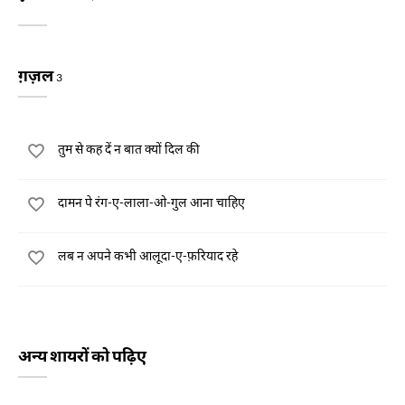
ग़ज़ल
3
तुम से कह दें न बात क्यों दिल की
दामन पे रंग-ए-लाला-ओ-गुल आना चाहिए
लब न अपने कभी आलूदा-ए-फ़रियाद रहे
अन्य शायरों को पढ़िए