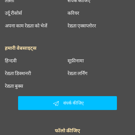
तक़्ती
संपर्क कीजिए
उर्दू रीसोर्स
करियर
अपना काम रेख़्ता को भेजें
रेख़्ता एक्सप्लोरर
हमारी वेबसाइट्स
हिन्दवी
सूफ़ीनामा
रेख़्ता डिक्शनरी
रेख़्ता लर्निंग
रेख़्ता बुक्स
संपर्क कीजिए
फॉलो कीजिए