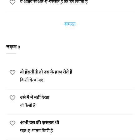
ये अजब साअत-ए-रुख़्सत है कि डर लगता है
समस्त
नज़्म
8
वो हँसती है तो उस के हाथ रोते हैं
किसी के ब'अद
उसे मैं ने नहीं देखा
वो कैसी है
अभी उस की ज़रूरत थी
सफ़-ए-मातम बिछी है