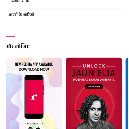
नौजवान शायर
शायरों के ऑडियो
और खोजिए