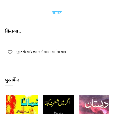
समस्त
क़ितआ
1
मुद्दत के बा'द ख़्वाब में आया था मेरा बाप
पुस्तकें
6