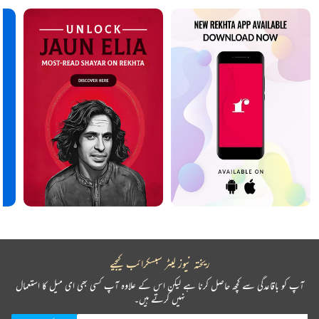
ریختہ نیوز لیٹر سبسکرائب کیجیے
آپ کو باقاعدگی سے کچھ حاصل کرنا ہے لیکن اس کے علاوہ آپ کسی بھی ای میل کا استعمال
نہیں کرتے ہیں۔