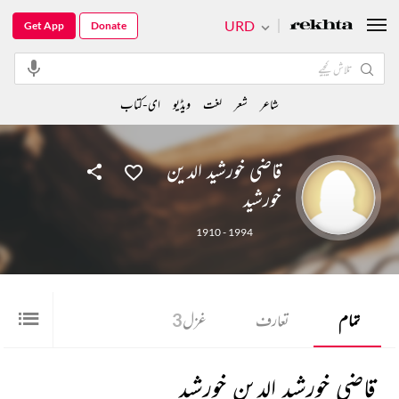
URD
Get App
Donate
شاعر
شعر
لغت
ویڈیو
ای-کتاب
قاضی خورشید الدین
خورشید
1910 - 1994
تمام
تعارف
غزل
3
قاضی خورشید الدین خورشید