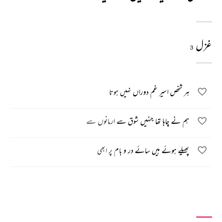
غزل
3
ہر شخص اسیر غم دوراں نہیں ہوتا
ہم نے چاہا تھا جنہیں شوق سے ارمانوں سے
پھیلے ہوئے ہیں سائے در و بام پر ابھی