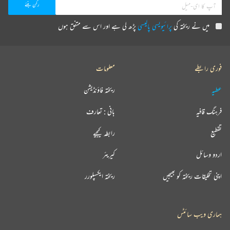
میں نے ریختہ کی
پرائیویسی پالیسی
پڑھ لی ہے اور اس سے متفق ہوں
فوری رابطے
معلومات
عطیہ
ریختہ فاؤنڈیشن
فرہنگ قافیہ
بانی : تعارف
تقطیع
رابطہ کیجیے
اردو وسائل
کیریئر
اپنی تخلیقات ریختہ کو بھیجیں
ریختہ ایکسپلورر
ہماری ویب سائٹس