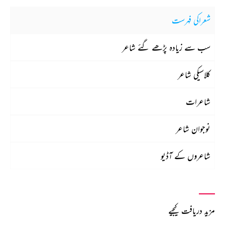
شعراکی فہرست
سب سے زیادہ پڑھے گئے شاعر
کلاسیکی شاعر
شاعرات
نوجوان شاعر
شاعروں کے آڈیو
مزید دریافت کیجیے