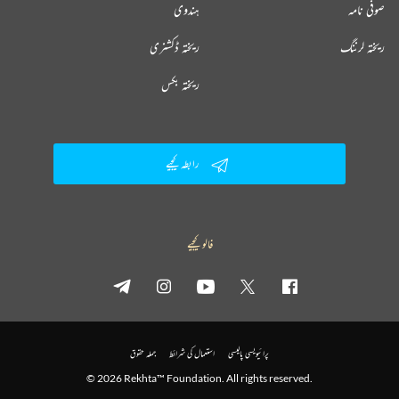
صوفی نامہ
ہندوی
ریختہ لرننگ
ریختہ ڈکشنری
ریختہ بکس
رابطہ کیجیے
فالو کیجیے
پرائیویسی پالیسی
استعمال کی شرائط
جملہ حقوق
© 2026 Rekhta™ Foundation. All rights reserved.