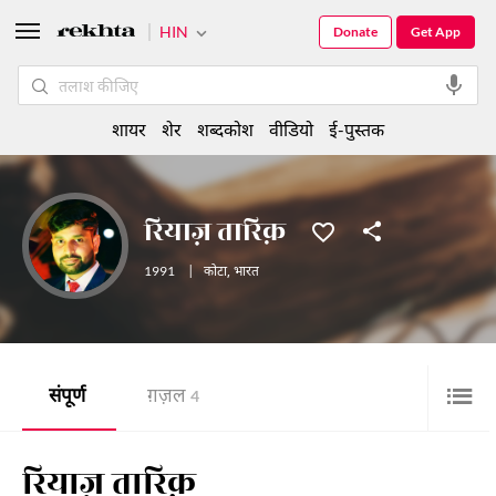
HIN
Donate
Get App
शायर
शेर
शब्दकोश
वीडियो
ई-पुस्तक
रियाज़ तारिक़
1991
|
कोटा
,
भारत
संपूर्ण
ग़ज़ल
4
रियाज़ तारिक़