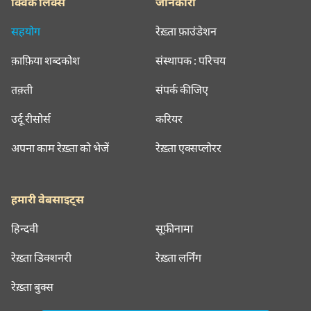
क्विक लिंक्स
जानकारी
सहयोग
रेख़्ता फ़ाउंडेशन
क़ाफ़िया शब्दकोश
संस्थापक : परिचय
तक़्ती
संपर्क कीजिए
उर्दू रीसोर्स
करियर
अपना काम रेख़्ता को भेजें
रेख़्ता एक्सप्लोरर
हमारी वेबसाइट्स
हिन्दवी
सूफ़ीनामा
रेख़्ता डिक्शनरी
रेख़्ता लर्निंग
रेख़्ता बुक्स