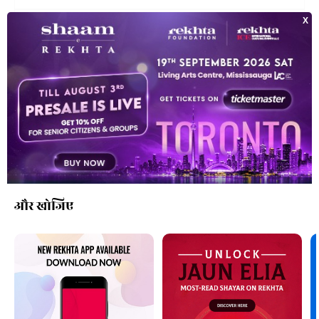
क्लासिकी शायर
शायरात
नौजवान शायर
शायरों के ऑडियो
और खोजिए