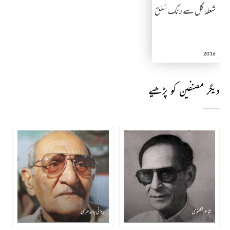
شعلۂ گل سے رنگ شفق تک
2016
دیگر مصنفین کو پڑھیے
شاعر لکھنوی
یزدانی جالندھری