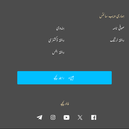
ہماری ویب سائٹس
صوفی نامہ
ہندوی
ریختہ لرننگ
ریختہ ڈکشنری
ریختہ بکس
رابطہ کیجیے
فالو کیجیے