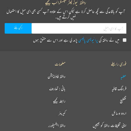
ریختہ نیوز لیٹر سبسکرائب کیجیے
آپ کو باقاعدگی سے کچھ حاصل کرنا ہے لیکن اس کے علاوہ آپ کسی بھی ای میل کا استعمال
نہیں کرتے ہیں۔
میں نے ریختہ کی
پرائیویسی پالیسی
پڑھ لی ہے اور اس سے متفق ہوں
فوری رابطے
معلومات
عطیہ
ریختہ فاؤنڈیشن
فرہنگ قافیہ
بانی : تعارف
تقطیع
رابطہ کیجیے
اردو وسائل
کیریئر
اپنی تخلیقات ریختہ کو بھیجیں
ریختہ ایکسپلورر