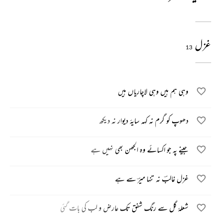
غزل
13
وہی ہم ہیں وہی لاچاریاں ہیں
دھوپ کو گرم نہ کہہ سایۂ دیوار نہ دیکھ
جینے پہ جو اکسائے وہ الجھن بھی نہیں ہے
غزل غالبؔ نہ تنہا میرؔ سے ہے
شعلۂ گل سے رنگ شفق تک عارض و لب کی بات گئی