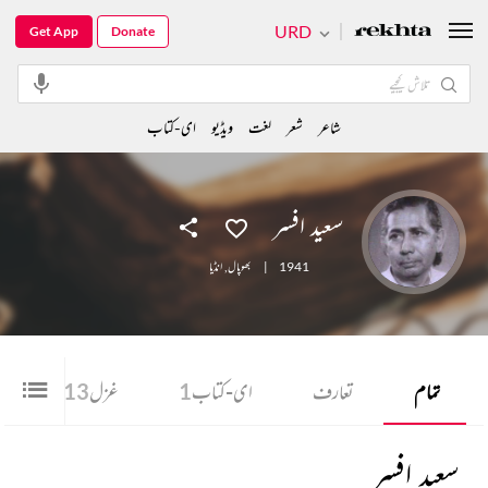
URD
Get App
Donate
شاعر
شعر
لغت
ویڈیو
ای-کتاب
سعید افسر
1941
|
بھوپال
,
انڈیا
تمام
تعارف
ای-کتاب
1
غزل
13
سعید افسر