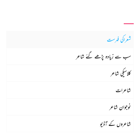
شعراکی فہرست
سب سے زیادہ پڑھے گئے شاعر
کلاسیکی شاعر
شاعرات
نوجوان شاعر
شاعروں کے آڈیو