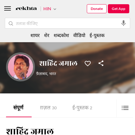
HIN
Donate
Get App
शायर
शेर
शब्दकोश
वीडियो
ई-पुस्तक
शाहिद जमाल
फ़ैज़ाबाद
,
भारत
संपूर्ण
ग़ज़ल
ई-पुस्तक
30
2
शाहिद जमाल