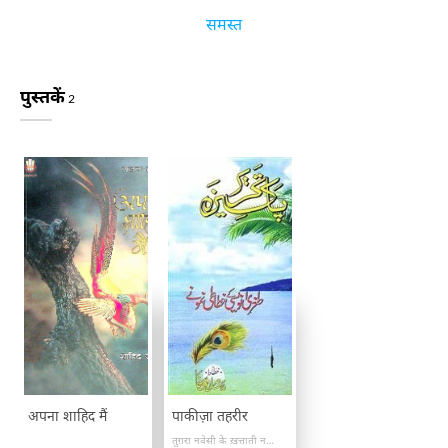
समस्त
पुस्तकें
2
अपना शाहिद मैं
पाकीज़ा तहरीर
तुग़रा नवेसी के ख़त्ताती नमूने