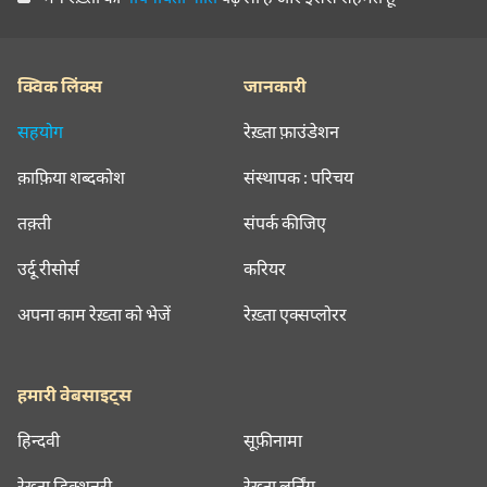
क्विक लिंक्स
जानकारी
सहयोग
रेख़्ता फ़ाउंडेशन
क़ाफ़िया शब्दकोश
संस्थापक : परिचय
तक़्ती
संपर्क कीजिए
उर्दू रीसोर्स
करियर
अपना काम रेख़्ता को भेजें
रेख़्ता एक्सप्लोरर
हमारी वेबसाइट्स
हिन्दवी
सूफ़ीनामा
रेख़्ता डिक्शनरी
रेख़्ता लर्निंग